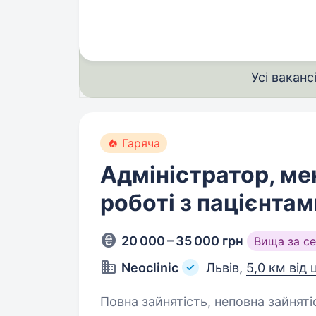
та мотивованих людей, які готові
Усі ваканс
Гаряча
Адміністратор, м
роботі з пацієнтам
20 000 – 35 000 грн
Вища за с
Neoclinic
Львів,
5,0 км від 
Повна зайнятість, неповна зайнятість. Вища