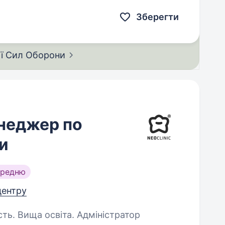
 доєднатись до лав ЗСУ…
Зберегти
ії Сил
Оборони
енеджер по
и
ередню
центру
 освіта. Адміністратор