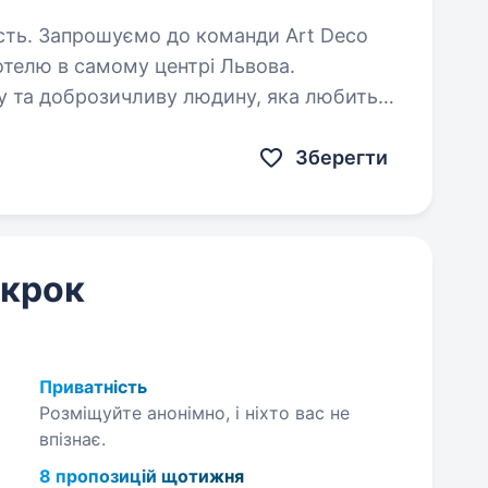
rt Deco
отелю в самому центрі Львова.
у та доброзичливу людину, яка любить
цювати у сфері гостинності…
Зберегти
 крок
Приватність
Розміщуйте анонімно, і ніхто вас не
впізнає.
8 пропозицій щотижня