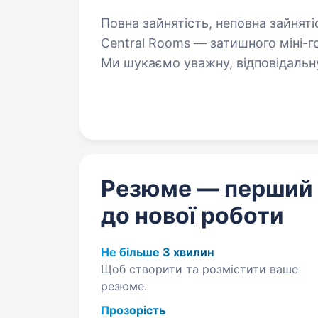
Повна зайнятість, неповна зайнятість. Запрошуємо до команди A
Central Rooms — затишного міні-г
Ми шукаємо уважну, відповідальн
спілкуватися з людьми й хоче пра
Резюме — перший
до нової роботи
Не більше 3 хвилин
Щоб створити та розмістити ваше
резюме.
Прозорість