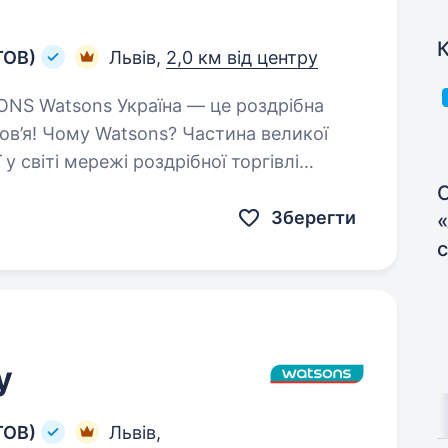
К
ТОВ)
Львів,
2,0 км від центру
 Watsons? Частина великої
 у світі мережі роздрібної торгівлі
С
Зберегти
«
у
ТОВ)
Львів,