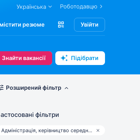
Роботодавцю
Українська
містити
резюме
Увійти
Знайти вакансії
Підібрати
Розширений фільтр
астосовані фільтри
Адмiнiстрацiя, керівництво середньої ланки