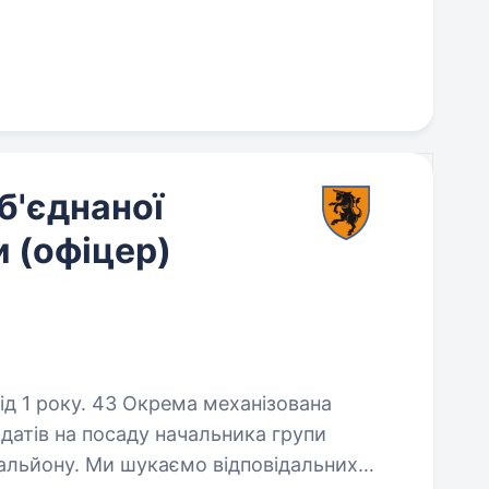
б'єднаної
и (офіцер)
ма механізована
датів на посаду начальника групи
тальйону. Ми шукаємо відповідальних