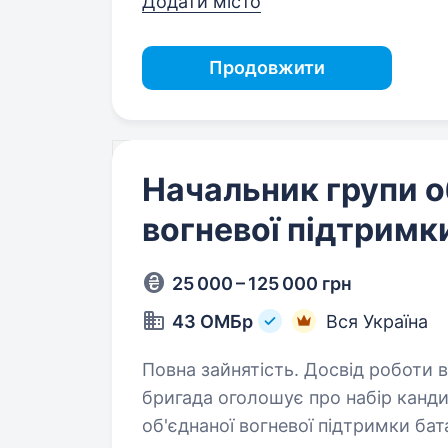
Додати місто
Продовжити
Начальник групи о
вогневої підтримк
25 000 – 125 000 грн
43 ОМБр
Вся Україна
Повна зайнятість. Досвід роботи від 1 року. 43 Окре
бригада оголошує про набір канди
об'єднаної вогневої підтримки ба