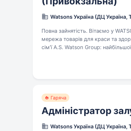
(Привокзальна)
Watsons Україна (ДЦ Україна, 
Повна зайнятість. Вітаємо у WATSONS Watsons Україна — це роздрібна
мережа товарів для краси та здоров’я! Чому
сім'ї A.S. Watson Group: найбільшої
продукцією для краси…
Гаряча
Адміністратор зал
Watsons Україна (ДЦ Україна, 