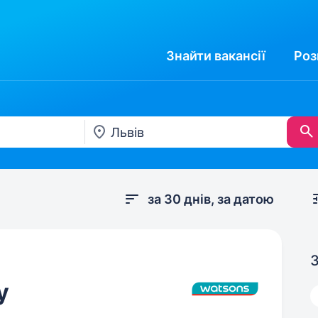
Знайти
вакансії
Роз
за 30 днів, за датою
З
у