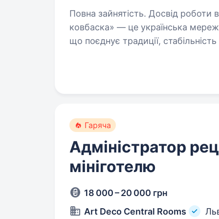
Повна зайнятість. Досвід роботи від 2 р
ковбаска» — це українська мережа
що поєднує традиції, стабільність 
з розвитком мережі запрошуємо 
Гаряча
Адміністратор рец
мініготелю
18 000 – 20 000 грн
Art Deco Central Rooms
Ль