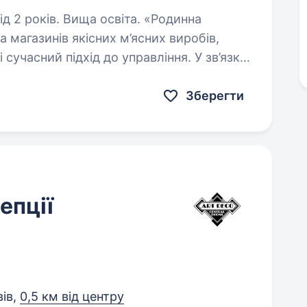
оків. Вища освіта. «Родинна
 магазинів якісних м’ясних виробів,
і сучасний підхід до управління. У зв’язку
до команди Керівника групи…
Зберегти
епції
вів,
0,5 км від центру