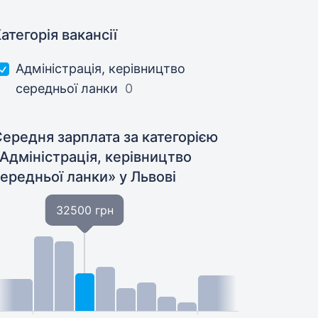
атегорія вакансії
Адмiнiстрацiя, керівництво
середньої ланки
0
ередня зарплата за категорією
Адмiнiстрацiя, керівництво
середньої ланки»
у Львові
32500 грн