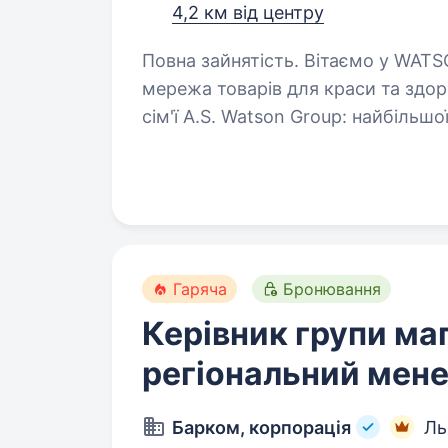
4,2 км від центру
Повна зайнятість. Вітаємо у WATSONS Watsons Україна — це роздрібна
мережа товарів для краси та здоров’я! Чому
сім'ї A.S. Watson Group: найбільшої
продукцією для краси…
Гаряча
Бронювання
Керівник групи маг
регіональний мен
Барком, корпорація
Ль