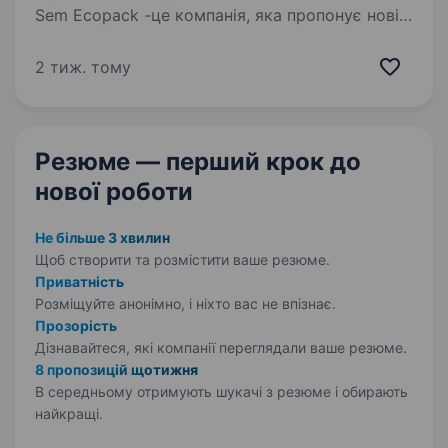
Sem Ecopack -це компанія, яка пропонує нові
для українського і європейського ринків види
упаковки для товарів широкого спектра.
2 тиж. тому
Сайт:https://semecopack.com/ua/ В компанії
SEM ECOPACK відкрита вакансія —
Бухгалтер…
Резюме — перший крок
до
нової роботи
Не більше 3 хвилин
Щоб створити та розмістити ваше
резюме.
Приватність
Розміщуйте анонімно, і ніхто вас не впізнає.
Прозорість
Дізнавайтеся, які компанії переглядали ваше резюме.
8 пропозицій щотижня
В середньому отримують шукачі з резюме і обирають
найкращі.