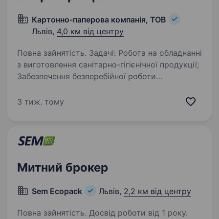
Картонно-паперова компанія, ТОВ
Львів,
4,0 км від центру
Повна зайнятість. Задачі: Робота на обладнанні
з виготовлення санітарно-гігієнічної продукції;
Забезпечення безперебійної роботи
обладнання; Регулювання режимів роботи
обладнання; Контроль якості продукції
3 тиж. тому
Вимоги: Без…
Митний брокер
Sem Ecopack
Львів,
2,2 км від центру
Повна зайнятість. Досвід роботи від 1 року.