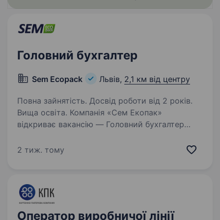
Головний бухгалтер
Sem Ecopack
Львів,
2,1 км від центру
Повна зайнятість. Досвід роботи від 2 років.
Вища освіта. Компанія «Сем Екопак»
відкриває вакансію — Головний бухгалтер
Запрошуємо до команди досвідченого
Головного бухгалтера, який забезпечить
2 тиж. тому
ефективну організацію бухгалтерського
та податкового обліку виробничого
підприємства…
Оператор виробничої лінії