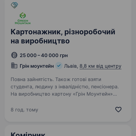
Картонажник, різноробочий
на виробництво
25 000 – 40 000 грн
Грін моунтейн
Львів,
8,8 км від центру
Повна зайнятість. Також готові взяти
студента, людину з інвалідністю, пенсіонера.
На виробництво картону «Грін Моунтейн»
запрошуємо картонажника на робочу лінію
гофроагрегату. Досвід роботи не потрібний.
8 год. тому
Вимоги: фізично здоровий, без шкідливих
звичок. Локація: вул. Львівська Бічна, 2
(неподалік…
Комірник