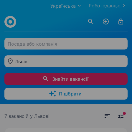
Роботодавцю
Українська
Посада або компанія
Львів
Знайти вакансії
Підібрати
7 вакансій
у Львові