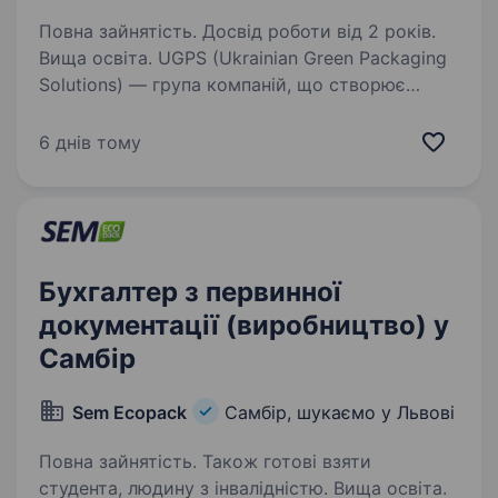
Повна зайнятість. Досвід роботи від 2 років.
Вища освіта. UGPS (Ukrainian Green Packaging
Solutions) — група компаній, що створює
розумні, стильні та екологічні пакувальні
рішення для бізнесу. Ми допомагаємо брендам
6 днів тому
виглядати краще, мислити ширше й пакувати
відповідально…
Бухгалтер з первинної
документації (виробництво) у
Самбір
Sem Ecopack
Самбір, шукаємо у Львові
Повна зайнятість. Також готові взяти
студента, людину з інвалідністю. Вища освіта.