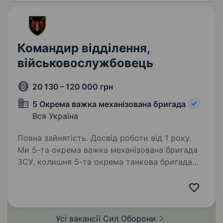
Командир відділення,
військовослужбовець
20 130 – 120 000 грн
5 Окрема важка механізована бригада
Вся Україна
Повна зайнятість. Досвід роботи від 1 року.
Ми 5-та окрема важка механізована бригада
ЗСУ, колишня 5-та окрема танкова бригада
на чолі з командиром, який здобув особливе
визнання в битві за Бахмут, коли його
підрозділ утримував стратегічно важливі
позиції…
Усі вакансії Сил
Оборони