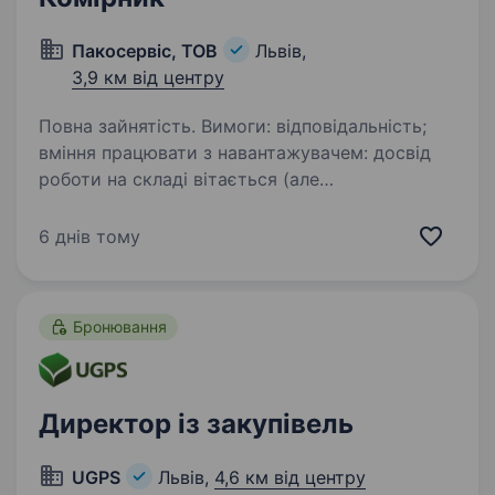
Пакосервіс, ТОВ
Львів,
3,9 км від центру
Повна зайнятість. Вимоги: відповідальність;
вміння працювати з навантажувачем: досвід
роботи на складі вітається (але
не обов’язковий); користування ПК буде
перевагою; уважність та організованість
6 днів тому
готовність працювати…
Бронювання
Директор із закупівель
UGPS
Львів,
4,6 км від центру