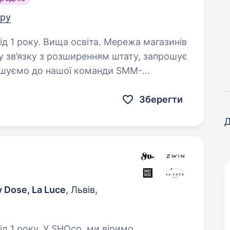
тру
 Вища освіта. Мережа магазинів
 у зв’язку з розширенням штату, запрошує
шуємо до нашої команди SMM-
 Ви захоплюєтесь соціальними
Зберегти
Д
y Dose, La Luce
, Львів,
co. ми віримо,