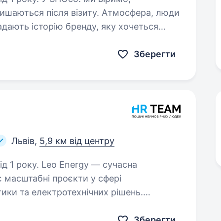
алишаються після візиту. Атмосфера, люди
дають історію бренду, яку хочеться
енеджера, який допоможе…
Зберегти
Львів,
5,9 км від центру
ergy — сучасна
є масштабні проєкти у сфері
ики та електротехнічних рішень.
рційними та промисловими об'єктами
Зберегти