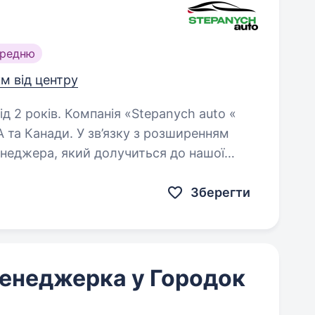
ередню
км від центру
«Stepanych auto «
та Канади. У зв’язку з розширенням
неджера, який долучиться до нашої
команди та напише свою історію успіху! Ми пропонуємо:…
Зберегти
енеджерка у Городок