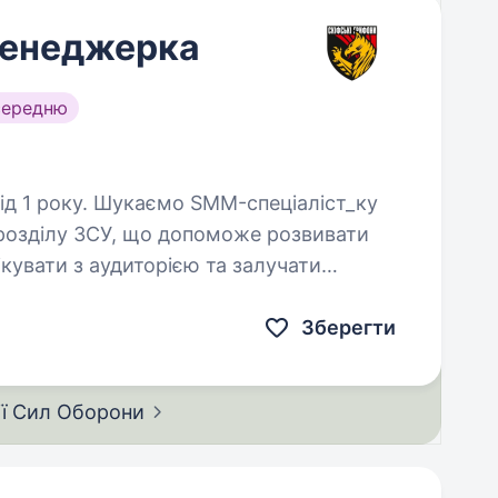
енеджерка
середню
M-спеціаліст_ку
дрозділу ЗСУ, що допоможе розвивати
кувати з аудиторією та залучати
не боїться викликів, швидко…
Зберегти
ії Сил
Оборони