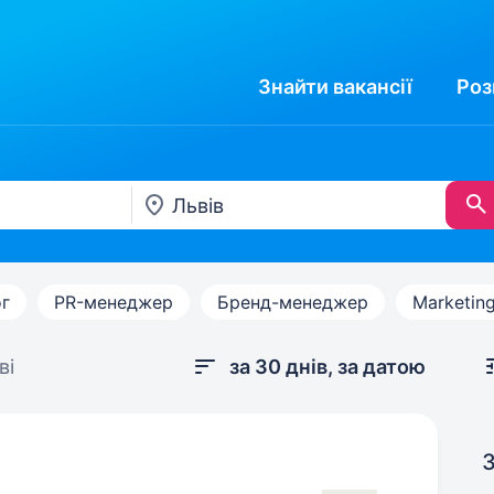
Знайти
вакансії
Роз
г
PR-менеджер
Бренд-менеджер
Marketin
ві
за 30 днів, за датою
З