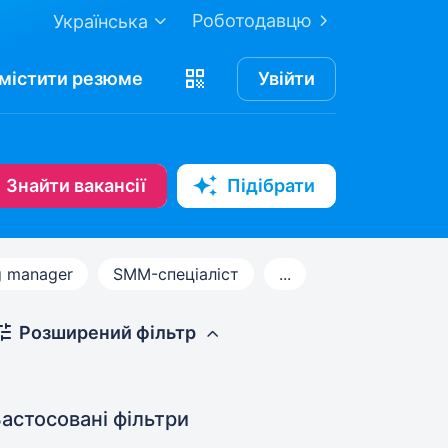
Роботодавцю
Українська
містити
резюме
Увійти
Знайти вакансії
Підібрати
g manager
SMM-спеціаліст
...
Розширений фільтр
астосовані фільтри