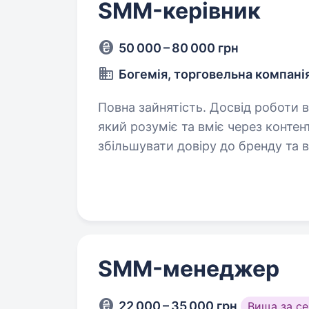
SMM-керівник
50 000 – 80 000 грн
Богемія, торговельна компані
Повна зайнятість. Досвід роботи від 1 року. Запрошуємо
який розуміє та вміє через контен
збільшувати довіру до бренду та в
буде відбуватися велика кількіст
SMM-менеджер
22 000 – 35 000 грн
Вища за с