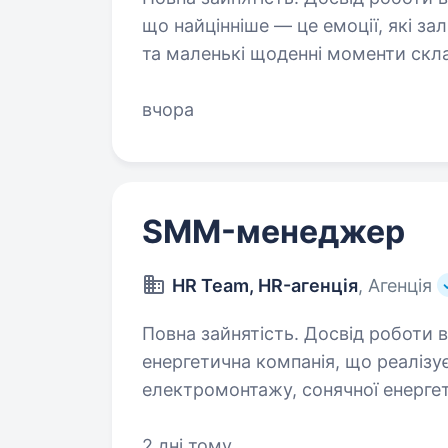
що найцінніше — це емоції, які з
та маленькі щоденні моменти скла
розповідати. Ми шукаємо SMM-м
вчора
SMM-менеджер
HR Team, HR-агенція
, Агенція
Повна зайнятість. Досвід роботи від 1 року. Leo En
енергетична компанія, що реалізу
електромонтажу, сонячної енергет
Ми працюємо з приватними, коме
й продовжуємо…
2 дні тому