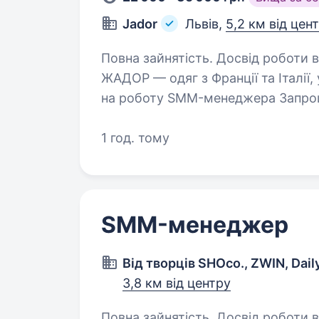
Jador
Львів,
5,2 км від цен
Повна зайнятість. Досвід роботи від 1 року.
ЖАДОР — одяг з Франції та Італії,
на роботу SMM-менеджера Запро
менеджера у штат у Львові. Якщо
мережами,…
1 год. тому
SMM-менеджер
Від творців SHOco., ZWIN, Dail
3,8 км від центру
Повна зайнятість. Досвід роботи від 1 року. У SHO