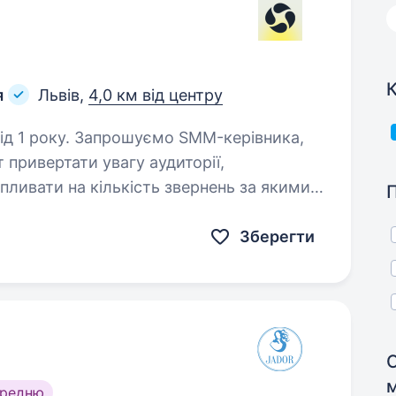
К
я
Львів,
4,0 км від центру
 SMM-керівника,
т привертати увагу аудиторії,
пливати на кількість звернень за якими
ь продаж. Який вміє…
Зберегти
ередню