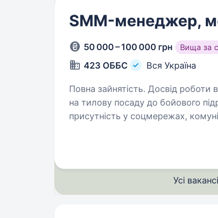
SMM-менеджер, м
50 000 – 100 000 грн
Вища за 
423 ОББС
Вся Україна
Повна зайнятість. Досвід роботи від 1 року. Шукаємо SM
на тилову посаду до бойового пі
присутність у соцмережах, комуні
підтримку. Потрібна людина, яка 
Усі ваканс