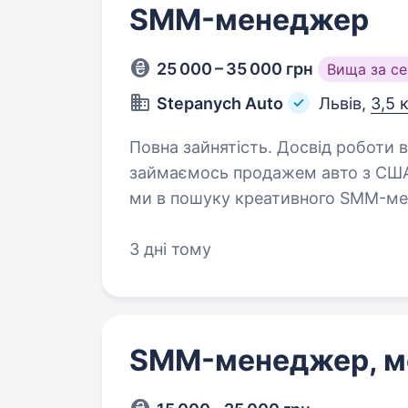
SMM-менеджер
25 000 – 35 000 грн
Вища за с
Stepanych Auto
Львів,
3,5 
Повна зайнятість. Досвід роботи від 2 років. Компанія 
займаємось продажем авто з США 
ми в пошуку креативного SMM-ме
3 дні тому
SMM-менеджер, м