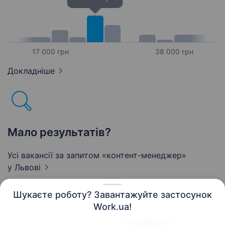
17 000 грн
38 000 грн
Докладніше
Мало результатів?
Усі вакансії за запитом «контент-менеджер»
у Львові
Шукаєте роботу? Завантажуйте застосунок
Work.ua!
Українська