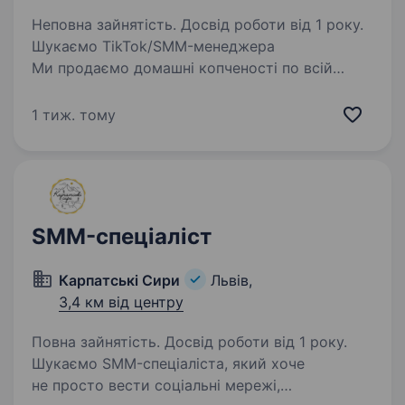
Неповна зайнятість. Досвід роботи від 1 року.
Шукаємо TikTok/SMM-менеджера
Ми продаємо домашні копченості по всій
Україні та шукаємо людину, яка любить TikTok
і хоче розвивати наш акаунт. Що потрібно
1 тиж. тому
робити: вести TikTok; придумувати цікаві ідеї
для відео;…
SMM-спеціаліст
Карпатські Сири
Львів,
3,4 км від центру
Повна зайнятість. Досвід роботи від 1 року.
Шукаємо SMM-спеціаліста, який хоче
не просто вести соціальні мережі,