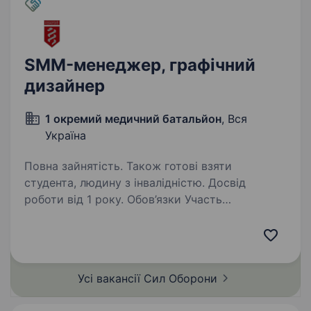
SMM-менеджер, графічний
дизайнер
1 окремий медичний батальйон
, Вся
Україна
Повна зайнятість. Також готові взяти
студента, людину з інвалідністю. Досвід
роботи від 1 року. Обов’язки Участь
у плануванні та реалізації контент-плану
соціальних мереж. Постинг контенту
та базове адміністрування сторінок підрозділу.
Ведення соціальних мереж X та Threads
Усі вакансії Сил
Оборони
підрозділу. Взаємодія з комунікаційною…