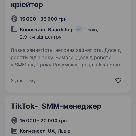
кріейтор
15 000 – 35 000 грн
Boomerang Boardshop
Львів,
2,9 км від центру
Повна зайнятість, неповна зайнятість. Досвід
роботи від 1 року. Вимоги: Досвід роботи
в SMM від 1 року Розуміння трендів Instagram /
TikTok Вміння писати живі тексти, складати
контент-план Базові навички фото-
3 дні тому
відеозйомки та монтажу на телефон Базове
розуміння аналітики…
TikTok-, SMM-менеджер
15 000 – 20 000 грн
Копченості UA
, Львів