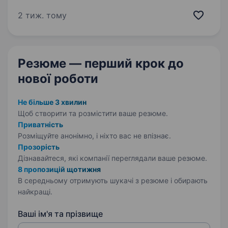
а розвиватися разом із командою
та знаходити свій сильний напрям у контенті.
2 тиж. тому
Хто ми «Карпатські Сири» — сімейна компанія
із серця Карпат, яка…
Резюме — перший крок
до
нової роботи
Не більше 3 хвилин
Щоб створити та розмістити ваше
резюме.
Приватність
Розміщуйте анонімно, і ніхто вас не впізнає.
Прозорість
Дізнавайтеся, які компанії переглядали ваше резюме.
8 пропозицій щотижня
В середньому отримують шукачі з резюме і обирають
найкращі.
Ваші ім'я та прізвище