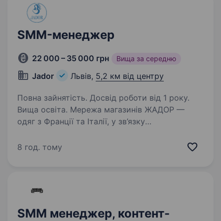
SMM-менеджер
22 000 – 35 000 грн
Вища за середню
Jador
Львів,
5,2 км від центру
Повна зайнятість. Досвід роботи від 1 року.
Вища освіта. Мережа магазинів ЖАДОР —
одяг з Франції та Італії, у зв’язку
з розширенням штату, запрошує на роботу
SMM-менеджера Запрошуємо до нашої
8 год. тому
команди SMM-менеджера у штат у Львові.
Якщо Ви захоплюєтесь соціальними
мережами,…
SMM менеджер, контент-