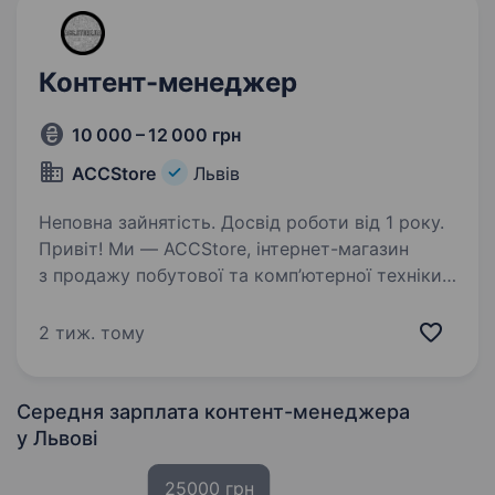
Контент-менеджер
10 000 – 12 000 грн
ACCStore
Львів
Неповна зайнятість. Досвід роботи від 1 року.
Привіт! Ми — ACCStore, інтернет-магазин
з продажу побутової та комп’ютерної техніки,
який дбає про комфорт і зручність своїх
клієнтів. Якщо ти любиш створювати якісний
2 тиж. тому
та цікавий контент, хочеш працювати
в динамічній…
Середня зарплата контент-менеджера
у Львові
25000 грн