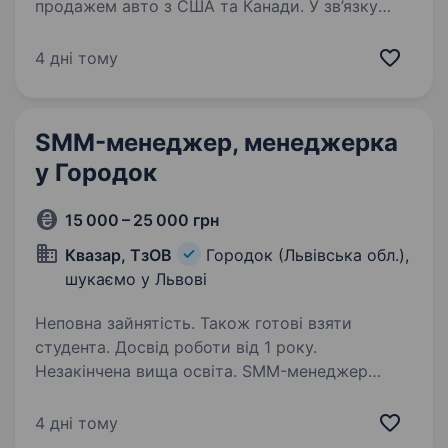
продажем авто з США та Канади. У зв’язку
з розширенням ми в пошуку креативного
SMM-менеджера, який долучиться до нашої
4 дні тому
команди та напише свою історію успіху!
Ми пропонуємо:…
SMM-менеджер, менеджерка
у Городок
15 000 – 25 000 грн
Квазар, ТзОВ
Городок (Львівська обл.),
шукаємо у Львові
Неповна зайнятість. Також готові взяти
студента. Досвід роботи від 1 року.
Незакінчена вища освіта. SMM-менеджер
(ка)Ти вмикаєш Last Christmas ще в листопаді,
а мандарин для тебе пахне Різдвом у грудні?
4 дні тому
Ти можеш безмежно довго дивитись