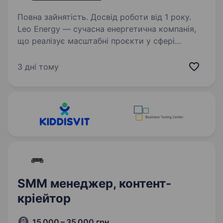
Повна зайнятість. Досвід роботи від 1 року.
Leo Energy — сучасна енергетична компанія,
що реалізує масштабні проєкти у сфері
електромонтажу, сонячної енергетики
та електротехнічних рішень. Ми працюємо
3 дні тому
з приватними, комерційними
та промисловими об'єктами й продовжуємо…
SMM менеджер, контент-
кріейтор
15 000 – 35 000 грн