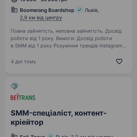
Boomerang Boardshop
Львів,
2,9 км від центру
Повна зайнятість, неповна зайнятість. Досвід
роботи від 1 року. Вимоги: Досвід роботи
в SMM від 1 року Розуміння трендів Instagram /
TikTok Вміння писати живі тексти, складати
контент-план Базові навички фото-
4 дні тому
відеозйомки та монтажу на телефон Базове
розуміння аналітики…
SMM-спеціаліст, контент-
кріейтор