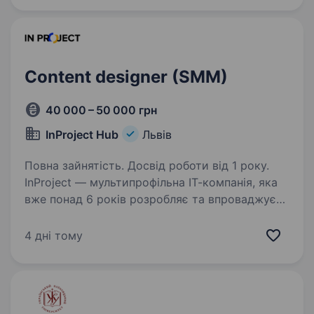
на мерехтіння вогників на ялинці та тобі
подобається атмосфера свята в колі…
Content designer (SMM)
40 000 – 50 000 грн
InProject Hub
Львів
Повна зайнятість. Досвід роботи від 1 року.
InProject — мультипрофільна ІТ-компанія, яка
вже понад 6 років розробляє та впроваджує
програмні інновації у бізнес своїх клієнтів,
надає повний спектр маркетингових послуг,
4 дні тому
а також комплексні рішення для
налагодження…