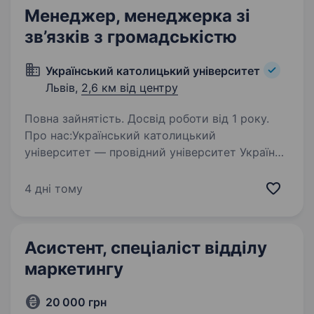
Менеджер, менеджерка зі
зв’язків з громадськістю
Український католицький університет
Львів,
2,6 км від центру
Повна зайнятість. Досвід роботи від 1 року.
Про нас:Український католицький
університет — провідний університет України.
Ми виховуємо відповідальних лідерів,
поєднуючи сучасну освіту з етичними
4 дні тому
орієнтирами, культурою служіння та силою
спільноти. УКУ будує…
Асистент, спеціаліст відділу
маркетингу
20 000 грн