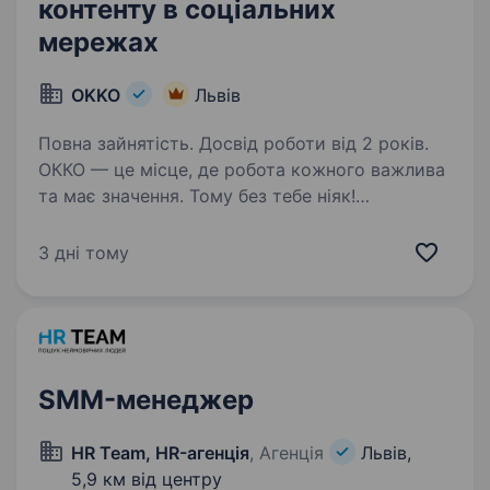
контенту в соціальних
мережах
OKKO
Львів
Повна зайнятість. Досвід роботи від 2 років.
ОККО — це місце, де робота кожного важлива
та має значення. Тому без тебе ніяк!
Долучайся до команди ОККО, формуймо
надійний тил нашої країни разом! Шукаємо
3 дні тому
Менеджера креативного контенту
в соціальних мережах! Приєднуйся,…
SMM-менеджер
HR Team, HR-агенція
, Агенція
Львів,
5,9 км від центру