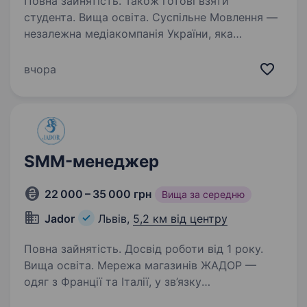
Повна зайнятість. Також готові взяти
студента. Вища освіта. Суспільне Мовлення —
незалежна медіакомпанія України, яка
об'єднує телевізійне, радійне та цифрове
мовлення. Ми захищаємо свободи в Україні
вчора
та надаємо суспільству достовірну
й збалансовану інформацію. Завдяки
широкій…
SMM-менеджер
22 000 – 35 000 грн
Вища за середню
Jador
Львів,
5,2 км від центру
Повна зайнятість. Досвід роботи від 1 року.
Вища освіта. Мережа магазинів ЖАДОР —
одяг з Франції та Італії, у зв’язку
з розширенням штату, запрошує на роботу