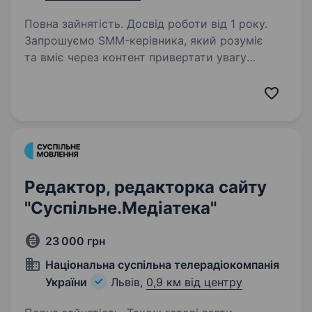
Повна зайнятість. Досвід роботи від 1 року.
Запрошуємо SMM-керівника, який розуміє
та вміє через контент привертати увагу
аудиторії, збільшувати довіру до бренду
та впливати на кількість звернень за якими
буде відбуватися велика кількість продаж.
Який вміє…
Редактор, редакторка сайту
"Суспільне.Медіатека"
23 000 грн
Національна суспільна телерадіокомпанія
України
Львів,
0,9 км від центру