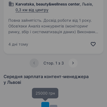
Karvatska, beauty&wellness center
, Львів,
0,3 км від центру
Повна зайнятість. Досвід роботи від 1 року.
Обов’язки Аналіз конкурентів (моніторинг
ринку, збір і систематизація даних) Виконання
практичних маркетингових задач відділу
Підготовка матеріалів для статей та блогу
4 дні тому
Допомога в обробці та веденні
маркетингових…
Стор. 1 з 3
Середня зарплата контент-менеджера
у Львові
25000 грн