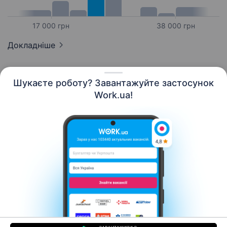
17 000 грн
38 000 грн
Докладніше
Шукаєте роботу? Завантажуйте застосунок
Work.ua!
Українська
Ресурси
Контакти
Про нас
Кар’єра
Новини Work.ua
Допомога
Умови використання