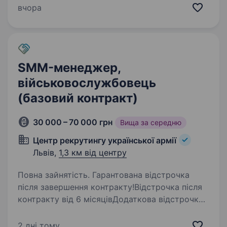
SMM-менеджера Запрошуємо до нашої
вчора
команди SMM-менеджера у штат у Львові.
Якщо Ви захоплюєтесь соціальними
мережами,…
SMM-менеджер,
військовослужбовець
(базовий контракт)
30 000 – 70 000 грн
Вища за середню
Центр рекрутингу української армії
Львів,
1,3 км від центру
Повна зайнятість. Гарантована відстрочка
після завершення контракту!Відстрочка після
контракту від 6 місяцівДодаткова відстрочка
за бойові завдання за кожен місяць виконання
бойових завдань +1 місяць до загальної
2 дні тому