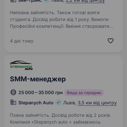
Бей-Транс
Львів,
2,2 км від центру
Неповна зайнятість. Також готові взяти
студента. Досвід роботи від 1 року. Вимоги:
Професійні компетенції: Вміння створювати
контент для соцмереж Розуміння принципів
B2B-маркетингу та контент-маркетингу
4 дні тому
Підготовка кейсів, статей та експертного
контенту Навички роботи з Figma …
SMM-менеджер
25 000 – 35 000 грн
Вища за середню
Stepanych Auto
Львів,
3,5 км від центру
Повна зайнятість. Досвід роботи від 2 років.
Компанія «Stepanych auto « займаємось