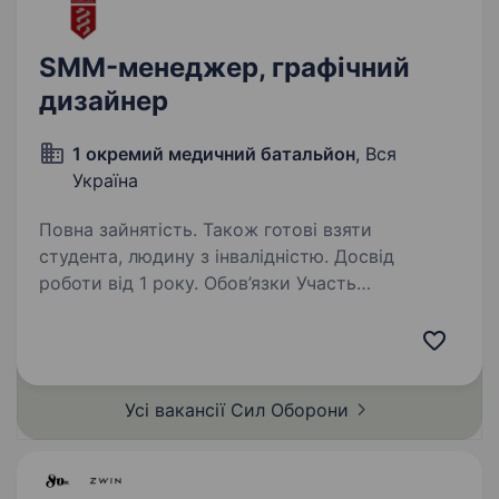
SMM-менеджер, графічний
дизайнер
1 окремий медичний батальйон
, Вся
Україна
Повна зайнятість. Також готові взяти
студента, людину з інвалідністю. Досвід
роботи від 1 року. Обов’язки Участь
у плануванні та реалізації контент-плану
соціальних мереж. Постинг контенту
та базове адміністрування сторінок підрозділу.
Ведення соціальних мереж X та Threads
Усі вакансії Сил
Оборони
підрозділу. Взаємодія з комунікаційною…