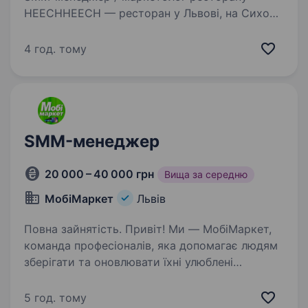
HEECHHEECH — ресторан у Львові, на Сихові.
Ми шукаємо людину, яка стане частиною
команди та буде жити життям ресторану:
4 год. тому
бачити події, атмосферу, гостей, нові страви,
команду й перетворювати…
SMM-менеджер
20 000 – 40 000 грн
Вища за середню
МобіМаркет
Львів
Повна зайнятість. Привіт! Ми — МобіМаркет,
команда професіоналів, яка допомагає людям
зберігати та оновлювати їхні улюблені
гаджети. Ми продаємо комплектуючі
та аксесуари для мобільних телефонів,
5 год. тому