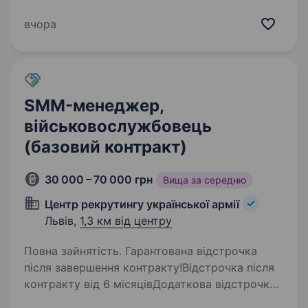
безпілотних авіаційних систем «Фенікс» ДПСУ.
Ми — підрозділ, який за 2025 рік уразив більш
вчора
ніж 20 000 цілей на суму близько $2 млрд.
«Фенікс» стабільно входить до топ-3…
SMM-менеджер,
військовослужбовець
(базовий контракт)
30 000 – 70 000 грн
Вища за середню
Центр рекрутингу української армії
Львів,
1,3 км від центру
Повна зайнятість. Гарантована відстрочка
після завершення контракту!Відстрочка після
контракту від 6 місяцівДодаткова відстрочка
за бойові завдання за кожен місяць виконання