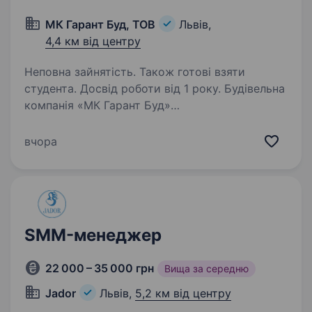
МК Гарант Буд, ТОВ
Львів,
4,4 км від центру
Неповна зайнятість. Також готові взяти
студента. Досвід роботи від 1 року. Будівельна
компанія «МК Гарант Буд»
(https://mkgarantbud.com/) відкриває вакансію
CRM-менеджера. Обов’язки: ведення сайту,
вчора
сторінок в соцмережах, месенджерах тощо;
аналітика отриманих даних, автоматизація…
SMM-менеджер
22 000 – 35 000 грн
Вища за середню
Jador
Львів,
5,2 км від центру