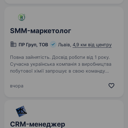
SMM-маркетолог
ПР Груп, ТОВ
Львів,
4,9 км від центру
Повна зайнятість. Досвід роботи від 1 року.
Сучасна українська компанія з виробництва
побутової хімії запрошує в свою команду
SMM-менеджера/ маркетолога Вимоги: Досвід
роботи SMM-менеджером або маркетологом
вчора
від 1 року. Розуміння принципів digital-
маркетингу…
CRM-менеджер