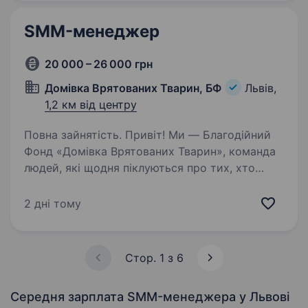
бо ми: офіційно і швидко приймаємо…
SMM-менеджер
20 000 – 26 000 грн
Домівка Врятованих Тварин, БФ
Львів,
1,2 км від центру
Повна зайнятість. Привіт! Ми — Благодійний
Фонд «Домівка Врятованих Тварин», команда
людей, які щодня піклуються про тих, хто
не може подбати про себе сам. Наша місія —
дарувати другий шанс тваринам, які
2 дні тому
опинилися у скруті, і допомагати…
Стор. 1 з 6
Середня зарплата SMM-менеджера
у Львові