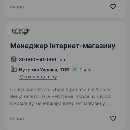
фотозйомки товарів на неповну зайнятість.
вчора
Формат роботи: неповна зайнятість, 2 — 3
робочі дні на тиждень. Робота в офісі
на складі компанії. Основні обов’язки:…
Менеджер інтернет-магазину
30 000 – 40 000 грн
Нутрімін Україна, ТОВ
Львів,
7,1 км від центру
Повна зайнятість. Досвід роботи від 1 року.
Вища освіта. ТОВ «Нутрімін Україна» шукає
в команду менеджера інтернет магазину
Вимоги: Досвід роботи з маркетплейсами від 1
року. Впевнений користувач ПК. Володіння
вчора
Excel на рівні впевненого користувача.