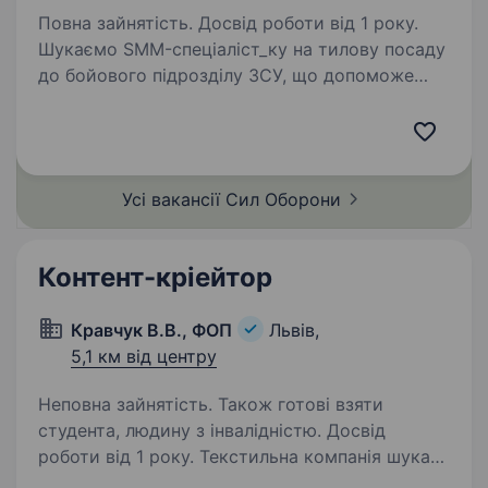
Повна зайнятість. Досвід роботи від 1 року.
Шукаємо SMM-спеціаліст_ку на тилову посаду
до бойового підрозділу ЗСУ, що допоможе
розвивати присутність у соцмережах,
комунікувати з аудиторією та залучати
підтримку. Потрібна людина, яка не боїться
викликів, швидко…
Усі вакансії Сил
Оборони
Контент-кріейтор
Кравчук В.В., ФОП
Львів,
5,1 км від центру
Неповна зайнятість. Також готові взяти
студента, людину з інвалідністю. Досвід
роботи від 1 року. Текстильна компанія шукає
контент-кріейтора для предметної