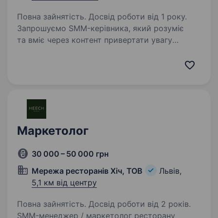
Повна зайнятість. Досвід роботи від 1 року.
Запрошуємо SMM-керівника, який розуміє
та вміє через контент привертати увагу
аудиторії, збільшувати довіру до бренду
та впливати на кількість звернень за якими
буде відбуватися велика кількість продаж.
Який вміє…
Маркетолог
30 000 – 50 000 грн
Мережа ресторанів Хіч, ТОВ
Львів,
5,1 км від центру
Повна зайнятість. Досвід роботи від 2 років.
SMM-менеджер / маркетолог ресторану