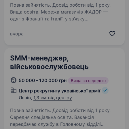
Повна зайнятість. Досвід роботи від 1 року.
Вища освіта. Мережа магазинів ЖАДОР —
одяг з Франції та Італії, у зв’язку
з розширенням штату, запрошує на роботу
SMM-менеджера Запрошуємо до нашої
вчора
команди SMM-менеджера у штат у Львові.
Якщо Ви захоплюєтесь соціальними
мережами,…
SMM-менеджер,
військовослужбовець
50 000 – 120 000 грн
Вища за середню
Центр рекрутингу української армії
Львів,
1,3 км від центру
Повна зайнятість. Досвід роботи від 1 року.
Середня спеціальна освіта. Вакансія
передбачає службу в Головному відділі