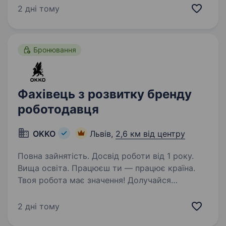
бойових завдань +1 місяць до загальної
2 дні тому
відстрочкиОбов’язки…
Бронювання
Фахівець з розвитку бренду
роботодавця
OKKO
Львів,
2,6 км від центру
Повна зайнятість. Досвід роботи від 1 року.
Вища освіта. Працюєш ти — працює країна.
Твоя робота має значення! Долучайся
до команди ОККО, формуймо надійний тил
нашої країни разом! Шукаємо Фахівця
2 дні тому
з розвитку бренду роботодавця! Приєднуйся,