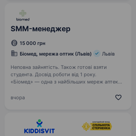
Грамотна…
SMM-менеджер
15 000 грн
Біомед, мережа оптик (Львів)
Львів
Неповна зайнятість. Також готові взяти
студента. Досвід роботи від 1 року.
«Біомед» — одна з найбільших мереж аптек
та оптик у Львові з понад 30-річною історією.
За цей час ми стали компанією, якій
вчора
довіряють покоління клієнтів. Нас обирають
сім'ї, покоління і ті, кому важливі сервіс,
якість…