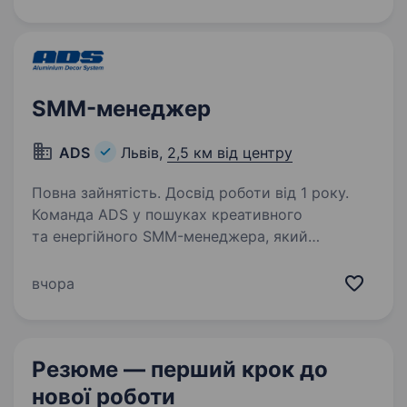
планшетів та інших пристроїв, а також…
SMM-менеджер
ADS
Львів,
2,5 км від центру
Повна зайнятість. Досвід роботи від 1 року.
Команда ADS у пошуках креативного
та енергійного SMM-менеджера, який
допоможе розвивати наш бренд у соціальних
мережах та залучати нових клієнтів!
вчора
Що потрібно робити? участь у розробці
та реалізації SMM — стратегії;…
Резюме — перший крок
до
нової роботи