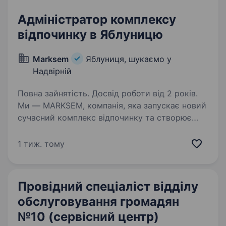
Адміністратор комплексу
відпочинку в Яблуницю
Marksem
Яблуниця, шукаємо у
Надвірній
Повна зайнятість. Досвід роботи від 2 років.
Ми — MARKSEM, компанія, яка запускає новий
сучасний комплекс відпочинку та створює
сервіс, куди гості захочуть повертатися знову
і знову. Ми шукаємо адміністратора, який
1 тиж. тому
стане обличчям комплексу, забезпечить
високий…
Провідний спеціаліст відділу
обслуговування громадян
№10 (сервісний центр)