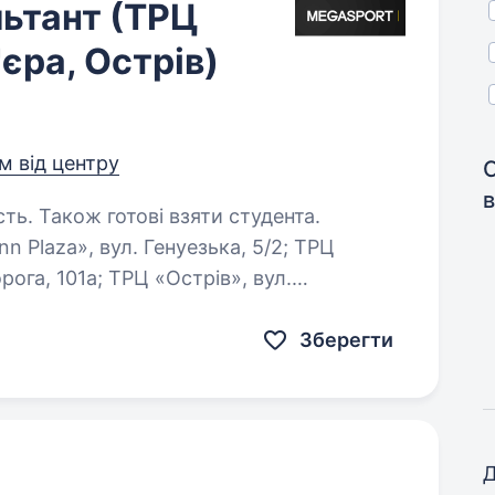
ьтант (ТРЦ
'єра, Острів)
км від центру
в
сть. Також готові взяти студента.
Ц «Острів», вул.
Зберегти
Д