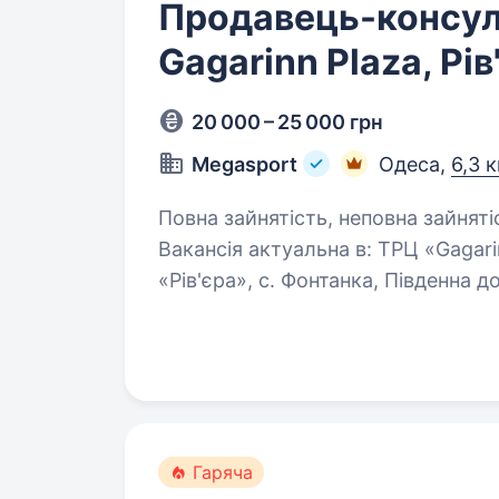
Продавець-консул
Gagarinn Plaza, Рів
20 000 – 25 000 грн
Megasport
Одеса,
6,3 
Повна зайнятість, неповна зайняті
Вакансія актуальна в: ТРЦ «Gagarinn Plaza», вул. Генуезька, 5/2; ТРЦ
«Рів'єра», с. Фонтанка, Південна дорога, 101а; ТР
Новощіпний Ряд, 2. «Твоя команда. Твій стиль. Твоя
енергія»MEGASPORT —…
Гаряча