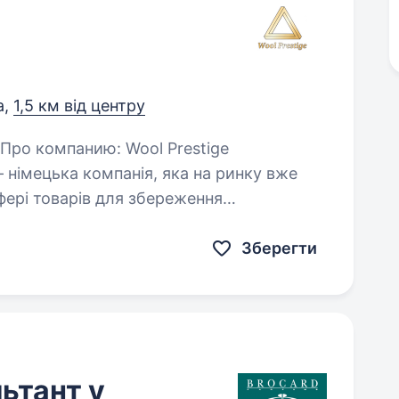
а,
1,5 км від центру
— німецька компанія, яка на ринку вже
фері товарів для збереження
понуємо…
Зберегти
ьтант у