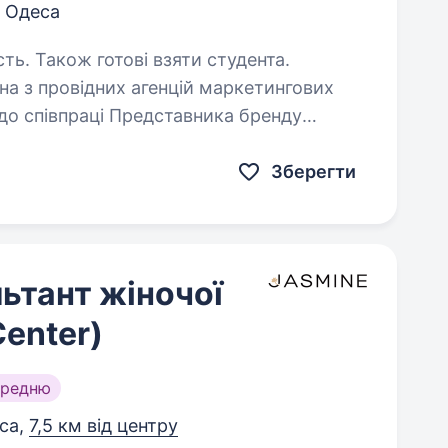
Одеса
сть. Також готові взяти студента.
дна з провідних агенцій маркетингових
 до співпраці Представника бренду
преміальним брендом. Що потрібно
Зберегти
ьтант жіночої
Center)
ередню
са,
7,5 км від центру