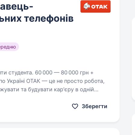
давець-
ьних телефонів
ередню
 000 — 80 000 грн +
по Україні ОТАК — це не просто робота,
увати та будувати кар'єру в одній
ніки в Україні! Ми 20+…
Зберегти