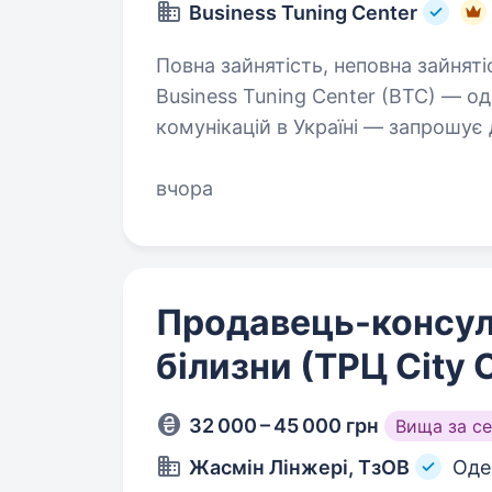
Business Tuning Center
Повна зайнятість, неповна зайняті
Business Tuning Center (BTC) — о
комунікацій в Україні — запрошує
у HoReCa-напрямку для роботи з 
вчора
робити: Інформувати…
Продавець-консул
білизни (ТРЦ City 
32 000 – 45 000 грн
Вища за с
Жасмін Лінжері, ТзОВ
Оде