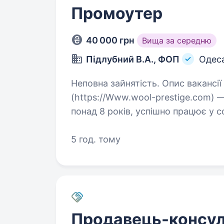
Промоутер
40 000 грн
Вища за середню
Підлубний В.А., ФОП
Одес
Неповна зайнятість. Опис вакансії Про компанию: Wool Prestige
(https://Www.wool-prestige.com) 
понад 8 років, успішно працює у с
та покращення здоров’я. Ми про
5 год. тому
Продавець-консул