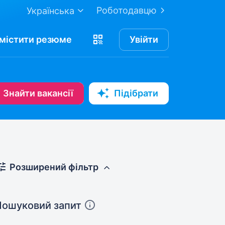
Роботодавцю
Українська
містити
резюме
Увійти
Знайти вакансії
Підібрати
Розширений фільтр
Пошуковий запит