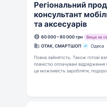
Регіональний про
консультант мобіл
та аксесуарів
60 000 – 80 000 грн
Вища за с
ОТАК, СМАРТШОП
Одеса
Повна зайнятість. Також готові взяти студента. 60
повністю оплачувані відрядження 
це можливість заробляти, подорож
з найбільших мереж магазинів тех