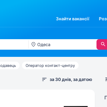
Знайти
вакансії
Роз
одавець
Оператор контакт-центру
за 30 днів, за датою