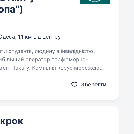
опа")
Одеса,
1,1 км від центру
яти студента, людину з інвалідністю,
менті luxury. Компанія керує мережею
ід брендами BROCARD. Кого ми
Зберегти
 крок