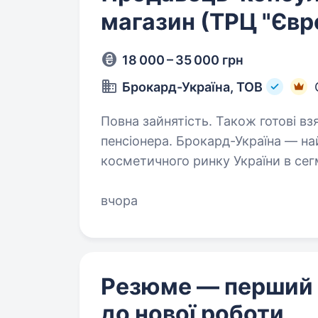
магазин (ТРЦ "Євр
18 000 – 35 000 грн
Брокард-Україна, ТОВ
Повна зайнятість. Також готові вз
пенсіонера. Брокард-Україна — найбільший оператор парфюмерно-
косметичного ринку України в сег
парфюмерно-косметичних магазинів п
запрошуємо до нашої команди:…
вчора
Резюме — перший
до нової роботи