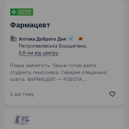
Фармацевт
Аптека Доброго Дня
Петропавлівська Борщагівка,
0,6 км від центру
Повна зайнятість. Також готові взяти
студента, пенсіонера. Середня спеціальна
освіта. ФАРМАЦЕВТ — РОБОТА,
ДЕ ТУРБУЮТЬСЯ ПРО ТЕБЕ! Чому фармацевти
залишаються з нами? Бо у нас не просто
2 дні тому
«робота», а справжня турбота про
співробітників! Що ти отримаєш окрім
зарплати? Визнання та підтримку
— ми не просто…