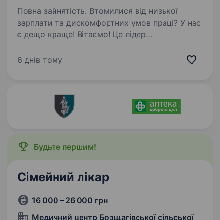
Повна зайнятість. Втомилися від низької
зарплати та дискомфортних умов праці? У нас
є дещо краще! Вітаємо! Це лідер
фармацевтичного ринку — «Аптека АНЦ» і
ми шукаємо саме ВАС — Фармацевтів /
6 днів тому
асистентів фармацевта. Ми з гордістю
реалізуємо…
Будьте першим!
Сімейний лікар
16 000 – 26 000 грн
Медичний центр Борщагівської сільської