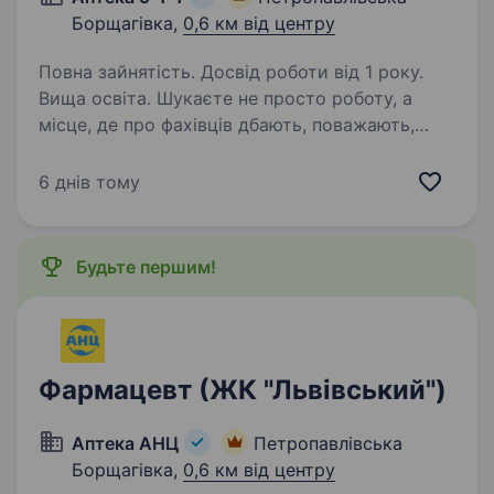
Борщагівка,
0,6 км від центру
Повна зайнятість. Досвід роботи від 1 року.
Вища освіта. Шукаєте не просто роботу, а
місце, де про фахівців дбають, поважають,
підтримують з першого дня? Тоді запрошуємо
до команди аптечної мережі «Аптека 9−1−1»!
6 днів тому
Ми — українська компанія, яка 29 років
працює на фармацевтичному…
Будьте першим!
Фармацевт (ЖК "Львівський")
Аптека АНЦ
Петропавлівська
Борщагівка,
0,6 км від центру