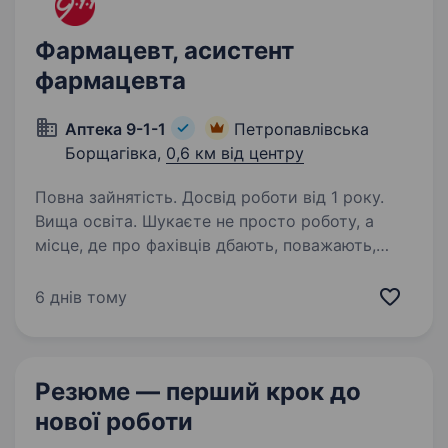
Фармацевт, асистент
фармацевта
Аптека 9-1-1
Петропавлівська
Борщагівка,
0,6 км від центру
Повна зайнятість. Досвід роботи від 1 року.
Вища освіта. Шукаєте не просто роботу, а
місце, де про фахівців дбають, поважають,
підтримують з першого дня? Тоді запрошуємо
до команди аптечної мережі «Аптека 9−1−1»!
6 днів тому
Ми — українська компанія, яка 29 років
працює на фармацевтичному…
Резюме — перший крок
до
нової роботи