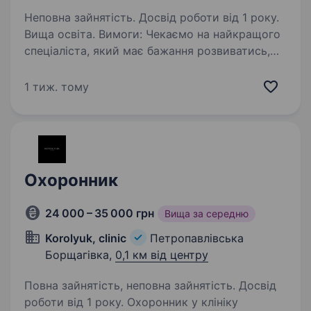
Неповна зайнятість. Досвід роботи від 1 року.
Вища освіта. Вимоги: Чекаємо на найкращого
спеціаліста, який має бажання розвиватись,
працювати з сучасними технологіями
та новими напрямками; Охайний зовнішній
1 тиж. тому
вигляд, комунікативність, тактовність
та грамотність є обов’язкомими;…
Охоронник
24 000 – 35 000 грн
Вища за середню
Korolyuk, clinic
Петропавлівська
Борщагівка,
0,1 км від центру
Повна зайнятість, неповна зайнятість. Досвід
роботи від 1 року. Охоронник у клініку