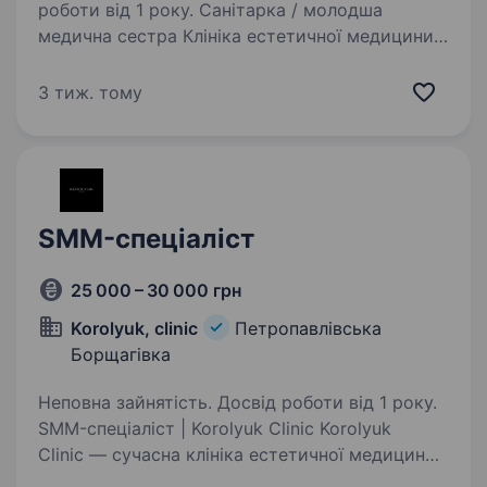
роботи від 1 року. Санітарка / молодша
медична сестра Клініка естетичної медицини
Korolyuk Clinic запрошує в команду санітарку.
Локація: Петропавлівська Борщагівка
3 тиж. тому
Обов’язки: щоденне прибирання приміщень
клініки (кабінети, рецепція,…
SMM-спеціаліст
25 000 – 30 000 грн
Korolyuk, clinic
Петропавлівська
Борщагівка
Неповна зайнятість. Досвід роботи від 1 року.
SMM-спеціаліст | Korolyuk Clinic Korolyuk
Clinic — сучасна клініка естетичної медицини,
яка постійно розвивається, масштабується