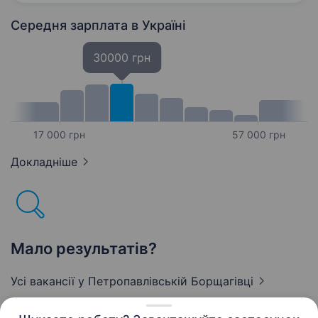
Ми шукаємо людину,…
Середня зарплата
в Україні
30000 грн
17 000 грн
57 000 грн
Докладніше
Мало результатів?
Усі вакансії
у Петропавлівській Борщагівці