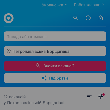
Роботодавцю
Українська
Посада або компанія
Петропавлівська Борщагівка
Знайти вакансії
Підібрати
12 вакансій
у Петропавлівській Борщагівці