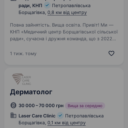
ради, КНП
Петропавлівська
Борщагівка,
0,8 км від центру
Повна зайнятість. Вища освіта. Привіт! Ми —
КНП «Медичний центр Борщагівської сільської
ради», сучасна і дружня команда, що з 2022
року піклується про здоров’я мешканців
Петропавлівської Борщагівки та навколишніх
1 тиж. тому
територій. Наша місія — надавати…
Дерматолог
30 000 – 70 000 грн
Вища за середню
Laser Care Clinic
Петропавлівська
Борщагівка,
0,1 км від центру