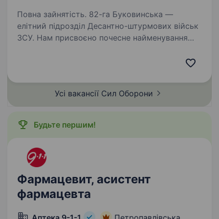
Повна зайнятість. 82-га Буковинська —
елітний підрозділ Десантно-штурмових військ
ЗСУ. Нам присвоєно почесне найменування
«Буковинська» Указом Президента України —
за мужність, професіоналізм і вірність присязі.
Ми формуємо нову…
Усі вакансії Сил
Оборони
Будьте першим!
Фармацевит, асистент
фармацевта
Аптека 9-1-1
Петропавлівська