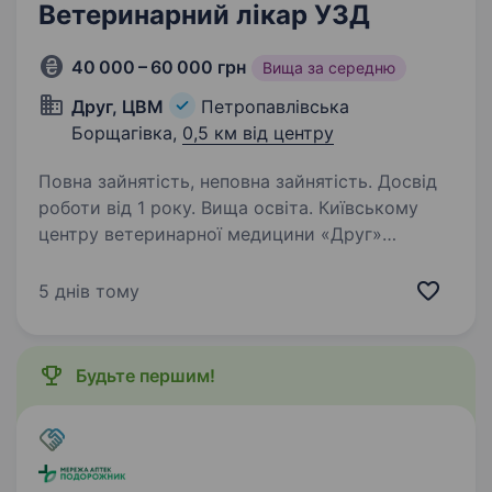
Ветеринарний лікар УЗД
40 000 – 60 000 грн
Вища за середню
Друг, ЦВМ
Петропавлівська
Борщагівка,
0,5 км від центру
Повна зайнятість, неповна зайнятість. Досвід
роботи від 1 року. Вища освіта. Київському
центру ветеринарної медицини «Друг»
потрібен ветеринарний лікар УЗД! Гідна
заробітна плата (ставка плюс відсоток).
5 днів тому
Вимоги: Знання терапії дрібних свійських
тварин. Бажання вдосконалювати свої
знання…
Будьте першим!