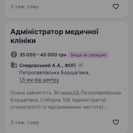
та створює контент, що формує довіру
3 тиж. тому
пацієнтів. Саме зараз ми шукаємо сильного
SMM-спеціаліста,…
Адміністратор медичної
клініки
35 000 – 40 000 грн
Вища за середню
Снядовський А.А., ФОП
Петропавлівська Борщагівка,
1,5 км від центру
Повна зайнятість. Вітамед3Д Петропавлівська
Борщагівка, Соборна 10Б Адміністратор
стоматології (з підтриманням чистоти)
Стоматологія Вітамед3Д запрошує
до команди відповідального
3 тиж. тому
та доброзичливого адміністратора.