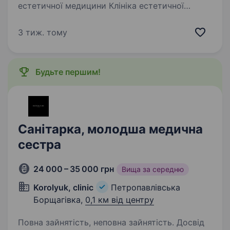
естетичної медицини Клініка естетичної
медицини Korolyuk Clinic запрошує в команду
відповідального та уважного охоронника.
3 тиж. тому
Локація: Петропавлівська Борщагівка
Обов’язки: контроль порядку…
Будьте першим!
Санітарка, молодша медична
сестра
24 000 – 35 000 грн
Вища за середню
Korolyuk, clinic
Петропавлівська
Борщагівка,
0,1 км від центру
Повна зайнятість, неповна зайнятість. Досвід