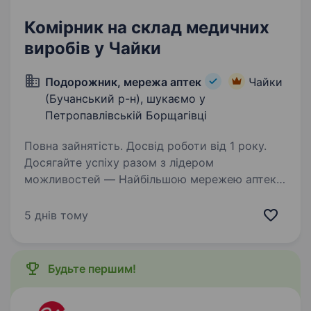
Комірник на склад медичних
виробів у Чайки
Подорожник, мережа аптек
Чайки
(Бучанський р-н), шукаємо у
Петропавлівській Борщагівці
Повна зайнятість. Досвід роботи від 1 року.
Досягайте успіху разом з лідером
можливостей — Найбільшою мережею аптек
«Подорожник». У зв’язку із розширенням
штату шукаємо кандидатів на посаду
5 днів тому
Комірник, які приєднаються до команди
«Подорожник» у с. Чайки, Петропавлівська…
Будьте першим!