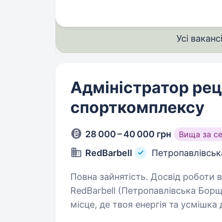
та радіоелектронних…
Усі ваканс
Адміністратор рец
спорткомплексу
28 000 – 40 000 грн
Вища за с
RedBarbell
Петропавлівськ
Повна зайнятість. Досвід роботи від 1 року
RedBarbell (Петропавлівська Бор
місце, де твоя енергія та усмішка
дарувати класний настрій, кайфує