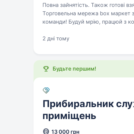
Повна зайнятість. Також готові вз
Торговельна мережа box маркет з
команди! Будуй мрію, працюй з кома
в стабільній компанії; Своєчасну оплату праці двічі на місяць; Позмінний
графік…
2 дні тому
Будьте першим!
Прибиральник сл
приміщень
13 000 грн