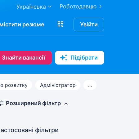
Роботодавцю
Українська
містити
резюме
Увійти
Знайти вакансії
Підібрати
го розвитку
Адміністратор
...
Розширений фільтр
астосовані фільтри