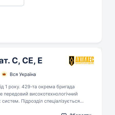
т. С, CE, E
Вся Україна
окрема бригада
це передовий високотехнологічний
х систем. Підрозділ спеціалізується
вальних безпілотних