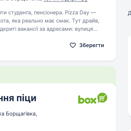
дента, пенсіонера. Pizza Day —
Д
бота, яка реально має смак. Тут драйв,
ті вакансії за адресами: вулиця
 умови, щоб з нами ти відчував…
Зберегти
ння піци
ка Борщагівка,