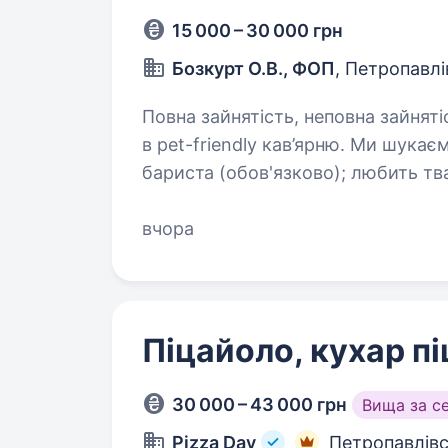
15 000 – 30 000 грн
Бозкурт О.В., ФОП
, Петропавл
Повна зайнятість, неповна зайнятість. 
в pet-friendly кав’ярню. Ми шукаємо людину, яка: має досвід роботи
бариста (обов'язково); любить тварин; відповідальна та порядна; охайна
вчора
Піцайоло, кухар пі
30 000 – 43 000 грн
Вища за с
Pizza Day
Петропавлівс