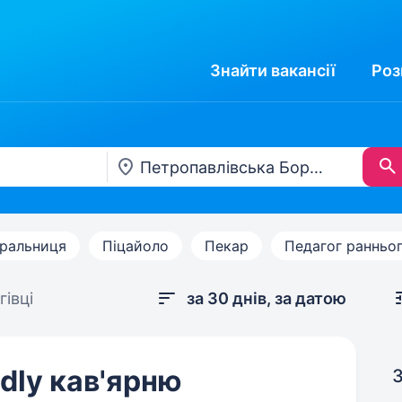
Знайти
вакансії
Роз
ральниця
Піцайоло
Пекар
Педагог ранньо
івці
за 30 днів, за датою
ndly кав'ярню
З