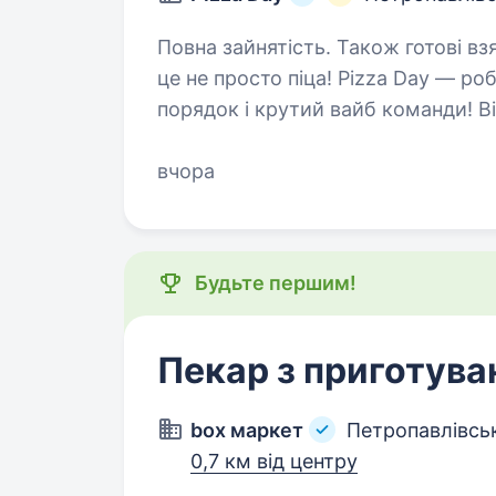
Повна зайнятість. Також готові взяти сту
це не просто піца! Pizza Day — ро
порядок і крутий вайб команди! Відкри
Львівська, 1А. У нас є всі
вчора
Будьте першим!
Пекар з приготува
box маркет
Петропавлівсь
0,7 км від центру