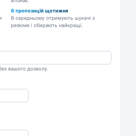
впізнає.
8 пропозицій щотижня
и
В середньому отримують шукачі з
резюме і обирають найкращі.
 без вашого дозволу.