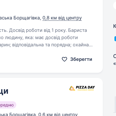
івська Борщагівка,
0,8 км від центру
К
Досвід роботи від 1 року. Бариста
та уважна до чистоти; вміє працювати в команді; любить…
С
Зберегти
ци
ередню
ька Борщагівка,
0,6 км від центру