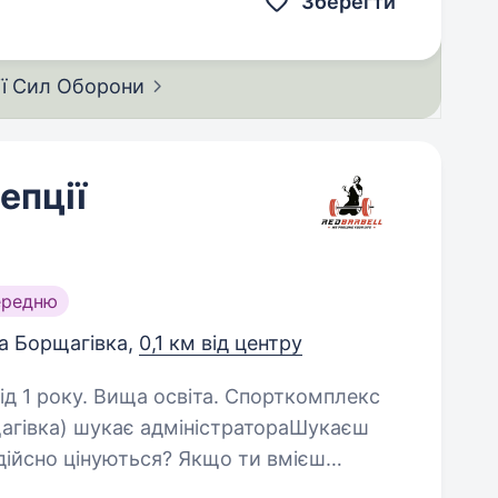
Зберегти
ії Сил
Оборони
епції
ередню
а Борщагівка,
0,1 км від центру
. Вища освіта. Спорткомплекс
щагівка) шукає адміністратораШукаєш
 дійсно цінуються? Якщо ти вмієш
ш від спілкування та хочеш стати…