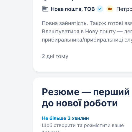
Нова пошта, ТОВ
Петро
Повна зайнятість. Також готові вз
Влаштуватися в Нову пошту — лег
прибиральника/прибиральниці сл
Ми гарантуємо: Білу заробітну плату, що виплачується двічі на місяць без
2 дні тому
затримок. Повністю…
Резюме — перший
до нової роботи
Не більше 3 хвилин
Щоб створити та розмістити ваше