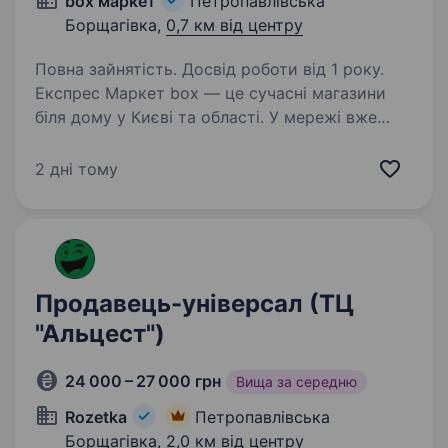
box маркет
Петропавлівська
Борщагівка,
0,7 км від центру
Повна зайнятість. Досвід роботи від 1 року.
Експрес Маркет box — це сучасні магазини
біля дому у Києві та області. У мережі вже
понад 140 маркетів із власною пекарнею,
піцеріями та кулінарією. Ми пропонуємо:
2 дні тому
Роботу в стабільній та зростаючій компанії;…
Продавець-універсал (ТЦ
"Альцест")
24 000 – 27 000 грн
Вища за середню
Rozetka
Петропавлівська
Борщагівка,
2,0 км від центру