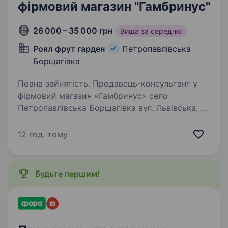
фірмовий магазин "Гамбринус"
26 000 – 35 000 грн
Вища за середню
Роял фрут гарден
Петропавлівська
Борщагівка
Повна зайнятість. Продавець-консультант у
фірмовий магазин «Гамбринус» село
Петропавлівська Борщагівка вул. Львівська, 1А
(ЖК «Львівський») поряд село Чайки
Зарплата: 26000 — 35 000 грн (ставка + % від
12 год. тому
продажів) Графік: з 10:00…
Будьте першим!