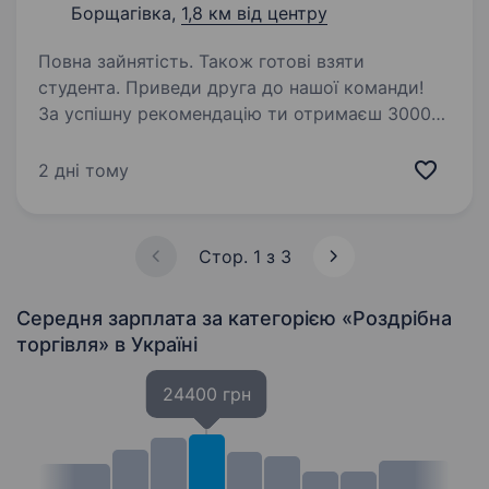
Борщагівка,
1,8 км від центру
Повна зайнятість. Також готові взяти
студента. Приведи друга до нашої команди!
За успішну рекомендацію ти отримаєш 3000
грн і шанс виграти iPhone 17. Запитай деталі
у рекрутера! «Золотий Вік» — Почуття
2 дні тому
прикрашають! Ми розуміємось на ювелірних
трендах і завжди…
Стор. 1 з 3
Середня зарплата за категорією «Роздрібна
торгівля»
в Україні
24400 грн