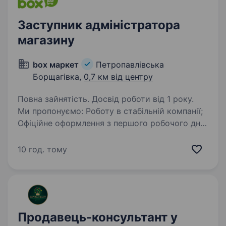
Заступник адміністратора
магазину
box маркет
Петропавлівська
Борщагівка,
0,7 км від центру
Повна зайнятість. Досвід роботи від 1 року.
Ми пропонуємо: Роботу в стабільній компанії;
Офіційне оформлення з першого робочого дня
Своєчасну оплату праці та можливість
впливати на свою ЗП з виплатами двічі на
10 год. тому
місяць; Графік роботи (5/2 з 8.00 до 18.00);…
Продавець-консультант у