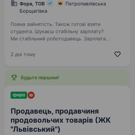
Фора, ТОВ
Петропавлівська
Борщагівка
Повна зайнятість. Також готові взяти
студента. Шукаєш стабільну зарплату?
Ми стабільний роботодавець. Зарплата
своєчасно! Навчаємо з нуля, щоб для Гостя
завжди була вільна каса! Можливе швидке
2 дні тому
зростання — за пів року підвищення.
Ще й поруч із домом! Запрошуємо…
Будьте першим!
Продавець, продавчиня
продовольчих товарів (ЖК
"Львівський")