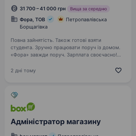
31 700 – 41 000 грн
Вища за середню
Фора, ТОВ
Петропавлівська
Борщагівка
Повна зайнятість. Також готові взяти
студента. Зручно працювати поруч із домом.
«Фора» завжди поруч. Зарплата своєчасно!
Можливе швидке зростання — за пів року
підвищення. Запрошуємо привітних продавців
2 дні тому
/ продавчинь продовольчих товарів. Навчаємо
з нуля, щоб…
Адміністратор магазину