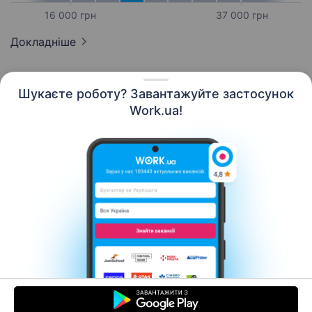
16 000 грн
37 000 грн
Докладніше
Шукаєте роботу? Завантажуйте застосунок
Work.ua!
Українська
Ресурси
Контакти
Про нас
Кар’єра
Новини Work.ua
Допомога
Умови використання
Роботодавцю