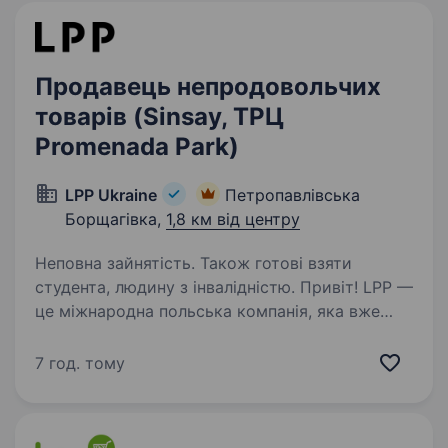
Продавець непродовольчих
товарів (Sinsay, ТРЦ
Promenada Park)
LPP Ukraine
Петропавлівська
Борщагівка,
1,8 км від центру
Неповна зайнятість. Також готові взяти
студента, людину з інвалідністю. Привіт! LPP —
це міжнародна польська компанія, яка вже
понад 30 років успішно працює у сфері моди
та роздрібної торгівлі. Наша компанія керує
7 год. тому
п’ятьма впізнаваними брендами: Reserved,
Cropp, House, Mohito та Sinsay…