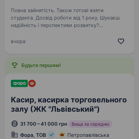
Повна зайнятість. Також готові взяти
студента. Досвід роботи від 1 року. Шукаєш
надійність і перспективи розвитку?
Ми надійний роботодавець. А ще ми
динамічно розвиваємося та втілюємо
вчора
інновації. Запрошуємо привітного заступника/
привітну заступницю керуючого магазину.
Працюємо, щоб завжди…
Будьте першим!
Касир, касирка торговельного
залу (ЖК "Львівський")
31 700 – 41 000 грн
Вища за середню
Фора, ТОВ
Петропавлівська