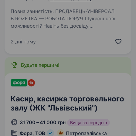
Повна зайнятість. ПРОДАВЕЦЬ-УНІВЕРСАЛ
В ROZETKA — РОБОТА ПОРУЧ Шукаєш нові
можливості? Навіть без досвіду,
ми допоможемо тобі стати професіоналом!
Відсутнє резюме? Заповни анкету тут: Анкета
2 дні тому
Чим ти будеш займатися: Видавати
замовлення…
Будьте першим!
Касир, касирка торговельного
залу (ЖК "Львівський")
31 700 – 41 000 грн
Вища за середню
Фора, ТОВ
Петропавлівська