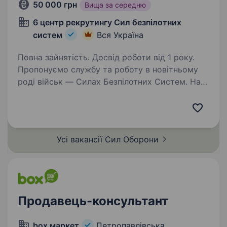
50 000 грн
Вища за середню
6 центр рекрутингу Сил безпілотних
систем
Вся Україна
Повна зайнятість. Досвід роботи від 1 року.
Пропонуємо службу та роботу в новітньому
роді військ — Силах Безпілотних Систем. Наш
підрозділ — 1-й Окремий Центр БпС —
це перший у світі підрозділ «технологічного
спецпризначення». Ми формуємо команду
професіоналів…
Усі вакансії Сил
Оборони
Продавець-консультант
box маркет
Петропавлівська