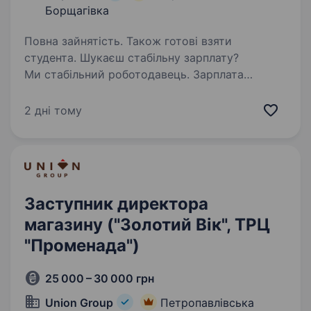
Борщагівка
Повна зайнятість. Також готові взяти
студента. Шукаєш стабільну зарплату?
Ми стабільний роботодавець. Зарплата
своєчасно! Навчаємо з нуля, щоб для Гостя
завжди була вільна каса! Можливе швидке
2 дні тому
зростання — за пів року підвищення.
Ще й поруч із домом! Запрошуємо…
Заступник директора
магазину ("Золотий Вік", ТРЦ
"Променада")
25 000 – 30 000 грн
Union Group
Петропавлівська