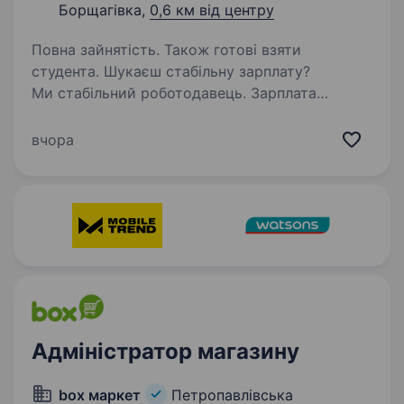
Борщагівка,
0,6 км від центру
Повна зайнятість. Також готові взяти
студента. Шукаєш стабільну зарплату?
Ми стабільний роботодавець. Зарплата
своєчасно! Навчаємо з нуля, щоб для Гостя
завжди була вільна каса! Можливе швидке
вчора
зростання — за пів року підвищення.
Ще й поруч із домом! Запрошуємо…
Адміністратор магазину
box маркет
Петропавлівська