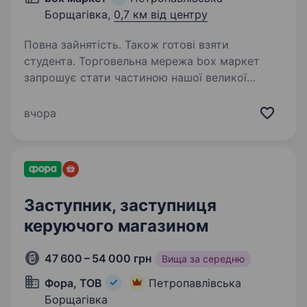
Борщагівка,
0,7 км від центру
Повна зайнятість. Також готові взяти
студента. Торговельна мережа box маркет
запрошує стати частиною нашої великої
команди! Будуй мрію, працюй з командою!
Ми пропонуємо: Роботу в стабільній компанії;
вчора
Своєчасну оплату праці — виплати двічі на
місяць; Кар'єрне…
Заступник, заступниця
керуючого магазином
47 600 – 54 000 грн
Вища за середню
Фора, ТОВ
Петропавлівська
Борщагівка