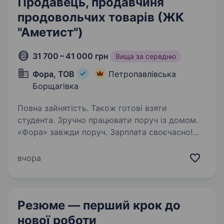
Продавець, продавчиня
продовольчих товарів (ЖК
"Аметист")
31 700 – 41 000 грн
Вища за середню
Фора, ТОВ
Петропавлівська
Борщагівка
Повна зайнятість. Також готові взяти
студента. Зручно працювати поруч із домом.
«Фора» завжди поруч. Зарплата своєчасно!
Можливе швидке зростання — за пів року
підвищення. Запрошуємо привітних продавців
вчора
/ продавчинь продовольчих товарів. Навчаємо
з нуля, щоб…
Резюме — перший крок
до
нової роботи