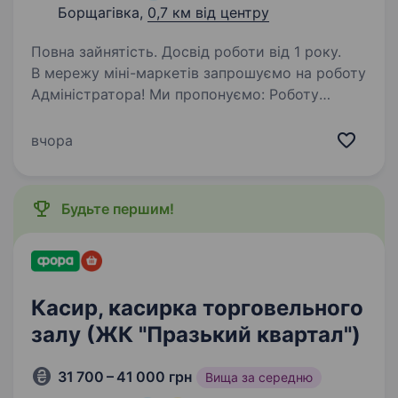
Борщагівка,
0,7 км від центру
Повна зайнятість. Досвід роботи від 1 року.
В мережу міні-маркетів запрошуємо на роботу
Адміністратора! Ми пропонуємо: Роботу
в стабільній компанії; Офіційне оформлення
з першого робочого дня Своєчасну оплату
вчора
праці та можливість впливати на свою ЗП…
Будьте першим!
Касир, касирка торговельного
залу (ЖК "Празький квартал")
31 700 – 41 000 грн
Вища за середню