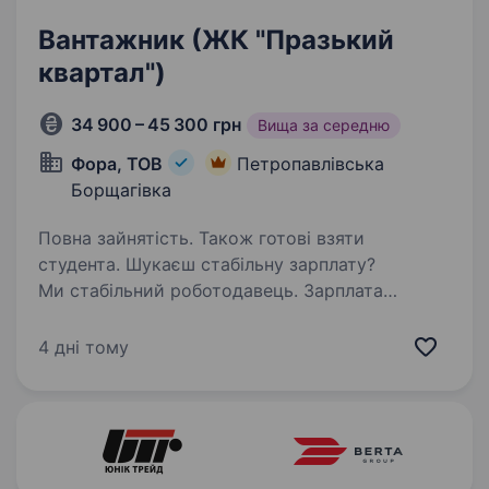
Вантажник (ЖК "Празький
квартал")
34 900 – 45 300 грн
Вища за середню
Фора, ТОВ
Петропавлівська
Борщагівка
Повна зайнятість. Також готові взяти
студента. Шукаєш стабільну зарплату?
Ми стабільний роботодавець. Зарплата
своєчасно! Запрошуємо енергійних
вантажників. Навчаємо з нуля, щоб для Гостя
4 дні тому
завжди були повні полиці! Наша робота,
потрібна людям, бо ми забезпечуємо…