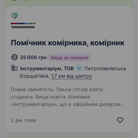
Помічник комірника, комірник
35 000 грн
Вища за середню
Інструментаріум, ТОВ
Петропавлівська
Борщагівка,
1,7 км від центру
Повна зайнятість. Також готові взяти
студента. Вища освіта. Компанія
«Інструментаріум», що є офіційним дилером
Bosch, Makita, Metabo, Husqvarna, Al-Ko,
DeWalt, та ін., і є лідером з продажу
2 дні тому
електроінструменту, обладнання та садової
техніки на ринку України, запрошує до своєї…