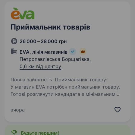
(Туреччина, Італія, Польща);…
Приймальник товарів
26 000 – 28 000 грн
EVA, лінія магазинів
Петропавлівська Борщагівка,
0,6 км від центру
Повна зайнятість. Приймальник товару:
У магазин EVA потрібен приймальник товару.
Готові розглянути кандидата з мінімальним
досвідом або без досвіду роботи
приймальником. Гарантуємо базові соціальні
вчора
гарантії, роботу в дружньому колективі…
Будьте першим!