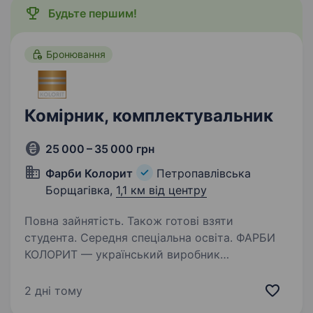
Будьте першим!
Бронювання
Комірник, комплектувальник
25 000 – 35 000 грн
Фарби Колорит
Петропавлівська
Борщагівка,
1,1 км від центру
Повна зайнятість. Також готові взяти
студента. Середня спеціальна освіта. ФАРБИ
КОЛОРИТ — український виробник
лакофарбових матеріалів. У зв’язку
з розвитком компанії запрошуємо до команди
2 дні тому
Комірника на склад готової продукції. Ваші