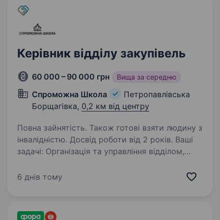
Керівник відділу закупівель
60 000 – 90 000 грн
Вища за середню
Спроможна Школа
Петропавлівська
Борщагівка,
0,2 км від центру
Повна зайнятість. Також готові взяти людину з
інвалідністю. Досвід роботи від 2 років. Ваші
задачі: Організація та управління відділом,
побудова та оптимізація робочих процесів
усередині команди закупівель, контроль
6 днів тому
ефективності роботи співробітників. Розподіл
угод між менеджерами із закупівлі…