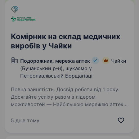
Комірник на склад медичних
виробів у Чайки
Подорожник, мережа аптек
Чайки
(Бучанський р-н), шукаємо у
Петропавлівській Борщагівці
Повна зайнятість. Досвід роботи від 1 року.
Досягайте успіху разом з лідером
можливостей — Найбільшою мережею аптек
«Подорожник». У зв’язку із розширенням
штату шукаємо кандидатів на посаду
5 днів тому
Комірник, які приєднаються до команди
«Подорожник» у с. Чайки, Петропавлівська…