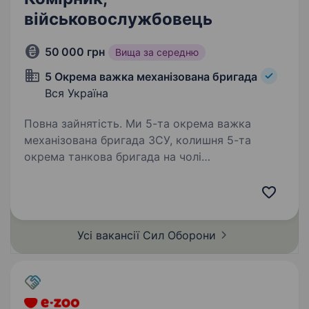
військовослужбовець
50 000 грн
Вища за середню
5 Окрема важка механізована бригада
Вся Україна
Повна зайнятість. Ми 5-та окрема важка
механізована бригада ЗСУ, колишня 5-та
окрема танкова бригада на чолі
з командиром, який здобув особливе визнання
в битві за Бахмут, коли його підрозділ
утримував стратегічно важливі позиції…
Усі вакансії Сил
Оборони