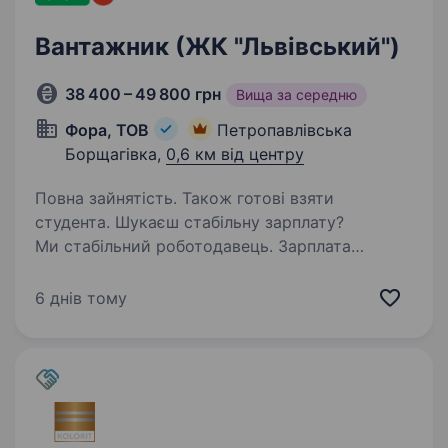
Вантажник (ЖК "Львівський")
38 400 – 49 800 грн
Вища за середню
Фора, ТОВ
Петропавлівська
Борщагівка,
0,6 км від центру
Повна зайнятість. Також готові взяти
студента. Шукаєш стабільну зарплату?
Ми стабільний роботодавець. Зарплата
своєчасно! Запрошуємо енергійних
вантажників. Навчаємо з нуля, щоб для Гостя
6 днів тому
завжди були повні полиці! Наша робота,
потрібна людям, бо ми забезпечуємо…