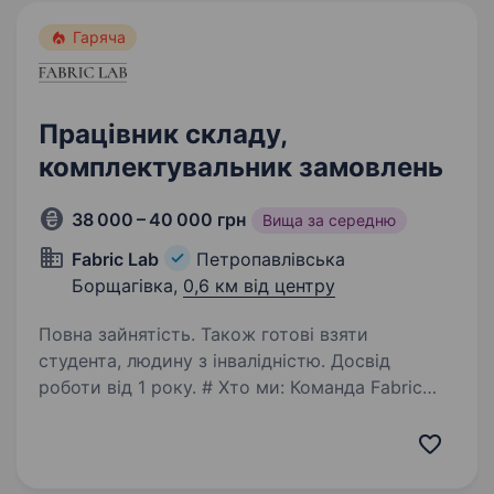
Гаряча
Працівник складу,
комплектувальник замовлень
38 000 – 40 000 грн
Вища за середню
Fabric Lab
Петропавлівська
Борщагівка,
0,6 км від центру
Повна зайнятість. Також готові взяти
студента, людину з інвалідністю. Досвід
роботи від 1 року. # Хто ми: Команда Fabric
Lab (оптовий продаж меблевих тканин для
м’яких меблів); Понад 500 виробників —
професіоналів у своїй справі; Понад 20
ексклюзивних колекцій у нашому портфелі