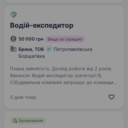
Водій-експедитор
50 000 грн
Вища за середню
Брана, ТОВ
Петропавлівська
Борщагівка
Повна зайнятість. Досвід роботи від 2 років.
Вакансія: Водій-експедитор (категорії B,
C)Будівельна компанія запрошує до команди
відповідального та досвідченого водія-
експедитора для роботи на автомобілях
5 днів тому
компанії (Iveco, Isuzu). Що ми очікуємо від
кандидата:…
Бронювання