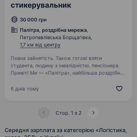
стикерувальник
30 000 грн
Палітра, роздрібна мережа
,
Петропавлівська Борщагівка,
1,7 км від центру
Повна зайнятість. Також готові взяти
студента, людину з інвалідністю, пенсіонера.
Привіт! Ми — «Палітра», найбільша роздрібна
мережа професійної косметики в Україні, яка
вже понад 27 років допомагає людям
6 днів тому
відкривати нові грані краси та стилю. Наша
команда — це люди, які люблять свою справу
і…
Стор. 1 з 2
Середня зарплата за категорією «Логістика,