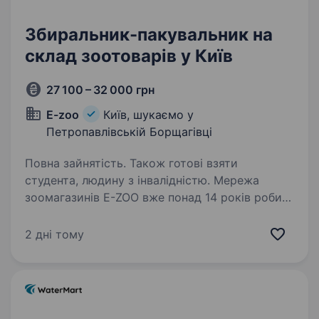
Збиральник-пакувальник на
склад зоотоварів у Київ
27 100 – 32 000 грн
E-zoo
Київ, шукаємо у
Петропавлівській Борщагівці
Повна зайнятість. Також готові взяти
студента, людину з інвалідністю. Мережа
зоомагазинів E-ZOO вже понад 14 років робить
життя і побут власників тварин всієї країни
легше і впевненіше, а їх вихованців —
2 дні тому
здоровішими, веселішими та прикольнішими.
Доставляємо собачі, котячі та інші…