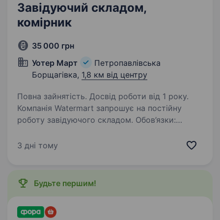
Завідуючий складом,
комірник
35 000 грн
Уотер Март
Петропавлівська
Борщагівка,
1,8 км від центру
Повна зайнятість. Досвід роботи від 1 року.
Компанія Watermart запрошує на постійну
роботу завідуючого складом. Обов’язки:
прийом, розміщення і розвантаження товарів;
ведення обліку в 1С 8; комплектація, видача
3 дні тому
та пакування товарів для відправок; …
Будьте першим!