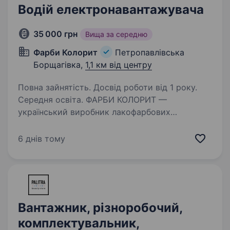
Водій електронавантажувача
35 000 грн
Вища за середню
Фарби Колорит
Петропавлівська
Борщагівка,
1,1 км від центру
Повна зайнятість. Досвід роботи від 1 року.
Середня освіта. ФАРБИ КОЛОРИТ —
український виробник лакофарбових
матеріалів. У зв’язку з розвитком виробництва
запрошуємо до команди водія навантажувача.
6 днів тому
Що потрібно робити: виконувати
навантажувально-розвантажувальні роботи;…
Вантажник, різноробочий,
комплектувальник,