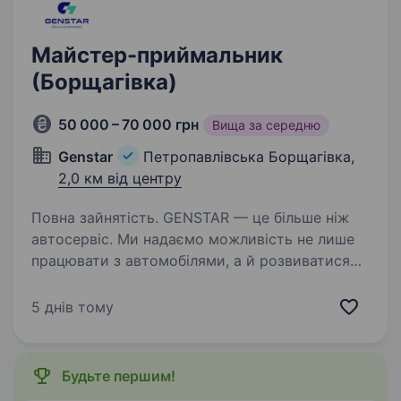
Майстер-приймальник
(Борщагівка)
50 000 – 70 000 грн
Вища за середню
Genstar
Петропавлівська Борщагівка,
2,0 км від центру
Повна зайнятість. GENSTAR — це більше ніж
автосервіс. Ми надаємо можливість не лише
працювати з автомобілями, а й розвиватися
професійно. Компанія активно зростає і
підтримує кар'єрні амбіції своїх працівників.
5 днів тому
Наша команда — головна…
Будьте першим!