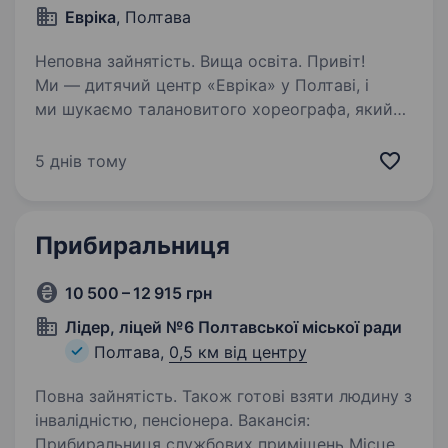
Евріка
, Полтава
Неповна зайнятість. Вища освіта. Привіт!
Ми — дитячий центр «Евріка» у Полтаві, і
ми шукаємо талановитого хореографа, який
допоможе дітям розвивати їхню креативність,
пластику і любов до танцю. Якщо ти хочеш
5 днів тому
працювати з дітьми, надихати їх на рух…
Прибиральниця
10 500 – 12 915 грн
Лідер, ліцей №6 Полтавської міської ради
Полтава,
0,5 км від центру
Повна зайнятість. Також готові взяти людину з
інвалідністю, пенсіонера. Вакансія:
Прибиральниця службових приміщень Місце