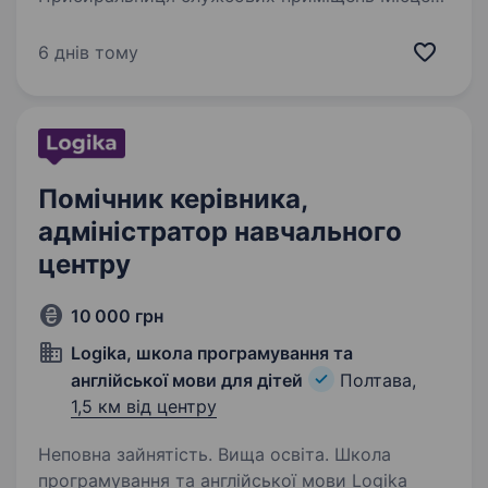
роботи: Лідер, ліцей № 6 Полтавської міської
ради Обов’язки: Прибирання службових
6 днів тому
приміщень ліцею (класи, коридори, кабінети
тощо. Дотримання санітарних норм…
Помічник керівника,
адміністратор навчального
центру
10 000 грн
Logika, школа програмування та
англійської мови для дiтей
Полтава,
1,5 км від центру
Неповна зайнятість. Вища освіта. Школа
програмування та англійської мови Logika