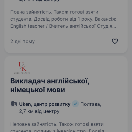
Повна зайнятість. Також готові взяти
студента. Досвід роботи від 1 року. Вакансія:
English teacher / Вчитель англійської Студія
іноземних мов «Your Language Space» у місті
Полтава у пошуку найкращого викладача
2 дні тому
англійської мови. Обов’язки: Проведення
уроків англійської мови для дорослих…
Викладач англійської,
німецької мови
Uken, центр розвитку
Полтава,
2,7 км від центру
Неповна зайнятість. Також готові взяти
студента, людину з інвалідністю. Досвід