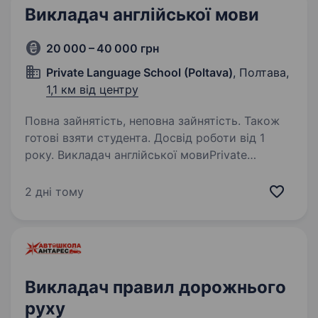
Викладач англійської мови
20 000 – 40 000 грн
Private Language School (Poltava)
, Полтава,
1,1 км від центру
Повна зайнятість, неповна зайнятість. Також
готові взяти студента. Досвід роботи від 1
року. Викладач англійської мовиPrivate
Language School (Poltava) Ми пропонуємо
Можливість розвитку в команді професіоналів
2 дні тому
Повний/неповний робочий день Офіс у центрі
Полтави Відсутність додатковії паперової…
Викладач правил дорожнього
руху