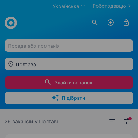
Роботодавцю
Українська
Посада або компанія
Полтава
Знайти вакансії
Підібрати
39 вакансій
у Полтаві