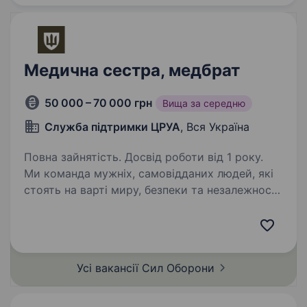
Медична сестра, медбрат
50 000 – 70 000 грн
Вища за середню
Служба підтримки ЦРУА
, Вся Україна
Повна зайнятість. Досвід роботи від 1 року.
Ми команда мужніх, самовідданих людей, які
стоять на варті миру, безпеки та незалежності
нашої держави.Ми не просто охороняємо
рубежі — ми охороняємо серце України. Ми
шукаємо медичну сестру, яка не боїться
відповідальності,…
Усі вакансії Сил
Оборони