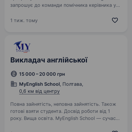
запрошує до команди помічника керівника у
місті Полтава. Ми шукаємо відповідальну
та доброзичливу людину, яка допомагатиме
1 тиж. тому
в організації роботи навчального центру.…
Викладач англійської
15 000 – 20 000 грн
MyEnglish School
, Полтава,
0,6 км від центру
Повна зайнятість, неповна зайнятість. Також
готові взяти студента. Досвід роботи від 1
року. Вища освіта. MyEnglish School — сучасна
школа англійської мови для дітей, підлітків і