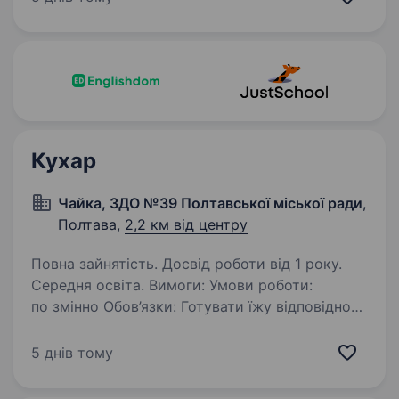
студентів, випускників філологічних
спеціальностей та всіх, хто добре володіє
англійською мовою, любить ділитися своїми…
Кухар
Чайка, ЗДО №39 Полтавської міської ради
,
Полтава,
2,2 км від центру
Повна зайнятість. Досвід роботи від 1 року.
Середня освіта. Вимоги: Умови роботи:
по змінно Обов’язки: Готувати їжу відповідно
до затвердженого меню, технологічних карт
та норм харчування. Забезпечувати своєчасне
5 днів тому
приготування якісних, безпечних і свіжих
страв для…