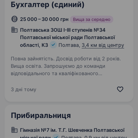
Бухгалтер (єдиний)
25 000 – 30 000 грн
Вища за середню
Полтавська ЗОШ І-ІІІ ступенів №34
Полтавської міської ради Полтавської
області, КЗ
Полтава,
3,4 км від центру
Повна зайнятість. Досвід роботи від 2 років.
Вища освіта. Запрошуємо до команди
відповідального та кваліфікованого
бухгалтера, який забезпечуватиме повний
бухгалтерський облік та фінансовий супровід
3 дні тому
діяльності комінального закладу освіти.
Основні обов’язки: повне ведення…
Прибиральниця
Гімназія №7 ім. Т.Г. Шевченка Полтавської
міської ради
Полтава,
0,9 км від центру