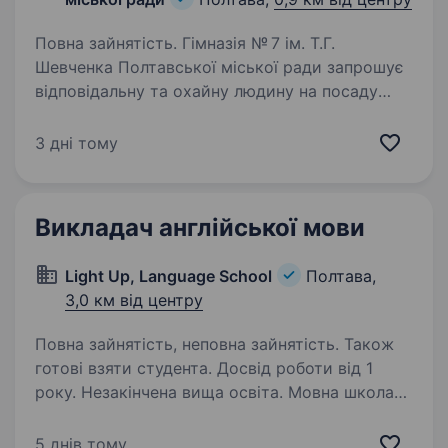
Повна зайнятість. Гімназія № 7 ім. Т.Г.
Шевченка Полтавської міської ради запрошує
відповідальну та охайну людину на посаду
прибиральниці. Функціональні обов’язки:
Прибирання навчальних кабінетів та місць
3 дні тому
загального користування…
Викладач англійської мови
Light Up, Language School
Полтава,
3,0 км від центру
Повна зайнятість, неповна зайнятість. Також
готові взяти студента. Досвід роботи від 1
року. Незакінчена вища освіта. Мовна школа
Light Up шукає викладача англійської мови
для ОФЛАЙН занять. Запрошуємо до співпраці
5 днів тому