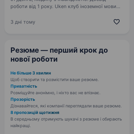
роботи від 1 року. Uken клуб іноземної мови
(знаходимося у місті Полтава, район Левада
та за адресою вулиця Решетилівська 37
3 дні тому
(район ЗБВ-7) шукає викладача англійської та
німецької мов. У першу чергу англійська мова.
Також вітається…
Резюме — перший крок
до
нової роботи
Не більше 3 хвилин
Щоб створити та розмістити ваше
резюме.
Приватність
Розміщуйте анонімно, і ніхто вас не впізнає.
Прозорість
Дізнавайтеся, які компанії переглядали ваше резюме.
8 пропозицій щотижня
В середньому отримують шукачі з резюме і обирають
найкращі.