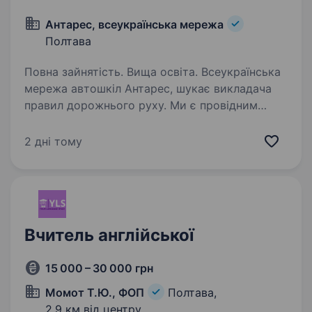
Антарес, всеукраїнська мережа
Полтава
Повна зайнятість. Вища освіта. Всеукраїнська
мережа автошкіл Антарес, шукає викладача
правил дорожнього руху. Ми є провідним
провайдером послуг з навчання водіння
в Україні та забезпечуємо нашим учням
2 дні тому
найвищий рівень навчання з дотриманням
вимог…
Вчитель англійської
15 000 – 30 000 грн
Момот Т.Ю., ФОП
Полтава,
2,9 км від центру