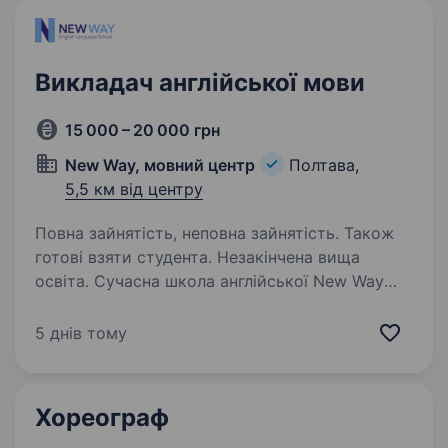
Викладач англійської мови
15 000 – 20 000 грн
New Way, мовний центр
Полтава,
5,5 км від центру
Повна зайнятість, неповна зайнятість. Також
готові взяти студента. Незакінчена вища
освіта. Сучасна школа англійської New Way
шукає активного, відповідального
та турботливого викладача для роботи
5 днів тому
з учнями від 6 до 15 років, який бажає
самореазуватися та зростати професійно.
Наш інстаграм new.way.poltava…
Хореограф