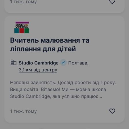
дорослих. Ми допомагаємо нашим студентам
1 тиж. тому
впевнено заговорити англійською завдяки
комунікативному підходу, сучасним
матеріалам та дружній атмосфері…
Вчитель малювання та
ліплення для дітей
Studio Cambridge
Полтава,
3,1 км від центру
Неповна зайнятість. Досвід роботи від 1 року.
Вища освіта. Вітаємо! Ми — мовна школа
Studio Cambridge, яка успішно працює
у Полтаві вже понад 13 років. Додатково
щосуботи проводимо уроки малювання для
1 тиж. тому
дітей 4 — 10 років. Формуємо дві-три групи
з малювання та ліплення та шукаємо…