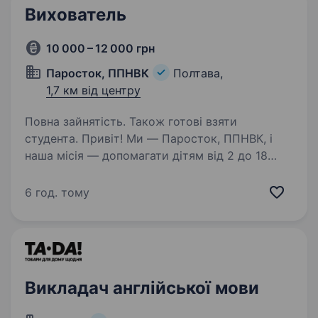
Вихователь
10 000 – 12 000 грн
Паросток, ППНВК
Полтава,
1,7 км від центру
Повна зайнятість. Також готові взяти
студента. Привіт! Ми — Паросток, ППНВК, і
наша місія — допомагати дітям від 2 до 18
років розвиватися, навчатися та зростати
щасливими й впевненими у собі. Якщо
6 год. тому
ти любиш дітей, хочеш працювати у дружній
атмосфері та вчитися…
Викладач англійської мови