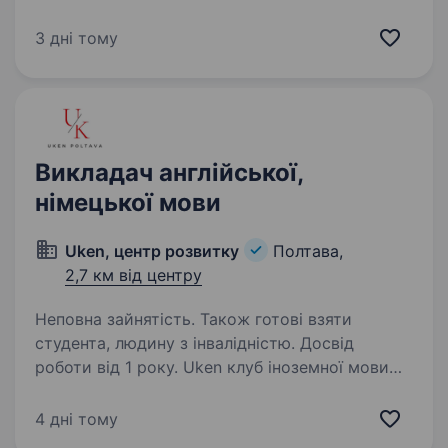
м. Полтава Стислий опис позиції: Менеджерка
соціальної квартири в межах проєкту МБФ
3 дні тому
«Українська фундація громадського здоров’я»
відповідає…
Викладач англійської,
німецької мови
Uken, центр розвитку
Полтава,
2,7 км від центру
Неповна зайнятість. Також готові взяти
студента, людину з інвалідністю. Досвід
роботи від 1 року. Uken клуб іноземної мови
(знаходимося у місті Полтава, район Левада
та за адресою вулиця Решетилівська 37
4 дні тому
(район ЗБВ-7) шукає викладача англійської та