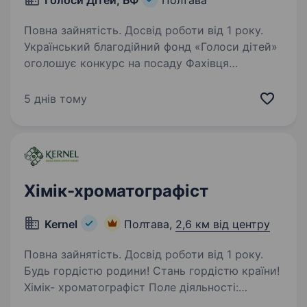
Голоси Дітей, БФ
Полтава
Повна зайнятість. Досвід роботи від 1 року.
Український благодійний фонд «Голоси дітей»
оголошує конкурс на посаду Фахівця
з організації дозвілляв м. Полтава.
Благодійний фонд «Голоси дітей» —
5 днів тому
це український фонд, який виріс
з волонтерської ініціативи у 2015…
Хімік-хроматографіст
Kernel
Полтава,
2,6 км від центру
Повна зайнятість. Досвід роботи від 1 року.
Будь гордістю родини! Стань гордістю країни!
Хімік- хроматографіст Поле діяльності:
Пробопідготовка Проведення