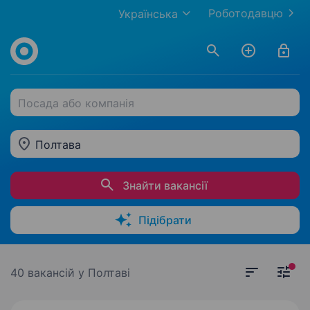
Роботодавцю
Українська
Посада або компанія
Полтава
Знайти вакансії
Підібрати
40 вакансій
у Полтаві