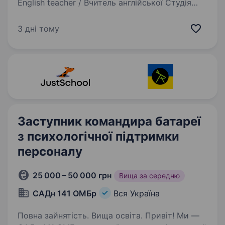
English teacher / Вчитель англійської Студія
іноземних мов «Your Language Space» у місті
Полтава у пошуку найкращого викладача
3 дні тому
англійської мови. Обов’язки: Проведення
уроків англійської мови для дорослих…
Заступник командира батареї
з психологічної підтримки
персоналу
25 000 – 50 000 грн
Вища за середню
САДн 141 ОМБр
Вся Україна
Повна зайнятість. Вища освіта. Привіт! Ми —