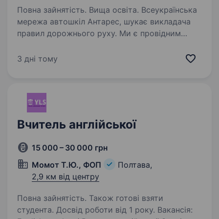
Повна зайнятість. Вища освіта. Всеукраїнська
мережа автошкіл Антарес, шукає викладача
правил дорожнього руху. Ми є провідним
провайдером послуг з навчання водіння
в Україні та забезпечуємо нашим учням
3 дні тому
найвищий рівень навчання з дотриманням
вимог…
Вчитель англійської
15 000 – 30 000 грн
Момот Т.Ю., ФОП
Полтава,
2,9 км від центру
Повна зайнятість. Також готові взяти
студента. Досвід роботи від 1 року. Вакансія: