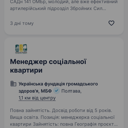
САДн 141 ОМБр, молодий, але вже ефективний
артилерійський підрозділ Збройних Сил
України. Наша місія — знищувати ворога
найсучаснішими методами, підтримуючи один
3 дні тому
одного та цінуючи кожне життя.
Ми прагнемо…
Менеджер соціальної
квартири
Українська фундація громадського
здоров'я, МБФ
Полтава,
1,1 км від центру
Повна зайнятість. Досвід роботи від 5 років.
Вища освіта. Позиція: менеджерка соціальної
квартири Зайнятість: повна Географія проєкту: