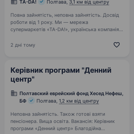
TA-DA!
Полтава,
3,1 км від центру
Повна зайнятість, неповна зайнятість. Досвід
роботи від 1 року. Ми — мережа
супермаркетів «TA-DA!», українська компанія,
що здійснює роздрібну торгівлю по всій
Україні. Невпинно рухатись уперед — це наш
2 дні тому
стиль життя. У зв’язку з активним ростом і
розвитком мережі ми посилюємо…
Керівник програми "Денний
центр"
Полтавский еврейский фонд Хесед Нефеш,
БФ
Полтава,
1,2 км від центру
Неповна зайнятість. Також готові взяти
пенсіонера. Вища освіта. Вакансія: Керівник
програми «Денний центр» Благодійна