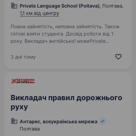
Private Language School (Poltava)
, Полтава,
1,1 км від центру
Повна зайнятість, неповна зайнятість. Також
готові взяти студента. Досвід роботи від 1
року. Викладач англійської мовиPrivate
Language School (Poltava) Ми пропонуємо
Можливість розвитку в команді професіоналів
3 дні тому
Повний/неповний робочий день Офіс у центрі
Полтави Відсутність додатковії паперової…
Викладач правил дорожнього
руху
Антарес, всеукраїнська мережа
Полтава