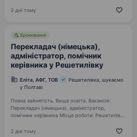
організація запрошує до своєї команди
небайдужу, відповідальну та творчу людини,
2 дні тому
яка прагне підтримувати людей поважного
віку, допомагати їм залишатися активними,…
Бронювання
Перекладач (німецька),
адміністратор, помічник
керівника у Решетилівку
Еліта, АФГ, ТОВ
Решетилівка, шукаємо
у Полтаві
Повна зайнятість. Вища освіта. Вакансія:
Перекладач (німецька), адміністратор,
помічник керівника Місце роботи: Решетилівка
Компанія «Еліта, АФГ, ТОВ» шукає
відповідального та ініціативного співробітника
2 дні тому