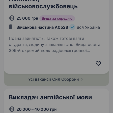
військовослужбовець
25 000 грн
Вища за середню
Військова частина А0528
Вся Україна
Повна зайнятість. Також готові взяти
студента, людину з інвалідністю. Вища освіта.
306-й окремий полк радіоелектронної
боротьби, з успіхом беремо активну участь у
відсічі, виявленні та знищенні ворожої техніки
та живої сили противника. Шукаємо амбітну,
відповідальну та з чіткою життєвою позицією,
Усі вакансії Сил
Оборони
…
Викладач англійської мови
20 000 – 40 000 грн