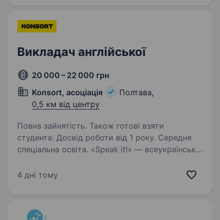
німецької мов. У першу чергу англійська мова.
Також вітається…
Викладач англійської
20 000 – 22 000 грн
Konsort, асоціація
Полтава,
0,5 км від центру
Повна зайнятість. Також готові взяти
студента. Досвід роботи від 1 року. Середня
спеціальна освіта. «Speak it!» — всеукраїнська
сучасна школа англійської мови, що входить
до Асоціації KONSORT шукає викладача
4 дні тому
англійської мови. Ми не просто школа
іноземних мов — ми дійсно школа — зі своїми
затишними класами та зонами…