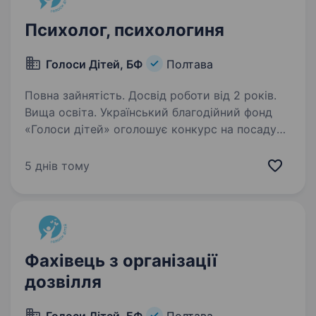
Психолог, психологиня
Голоси Дітей, БФ
Полтава
Повна зайнятість. Досвід роботи від 2 років.
Вища освіта. Український благодійний фонд
«Голоси дітей» оголошує конкурс на посаду
Психологав м. Полтава. Благодійний фонд
«Голоси дітей» — це український фонд, який
5 днів тому
виріс з волонтерської ініціативи у 2015 році
на Сході України…
Фахівець з організації
дозвілля