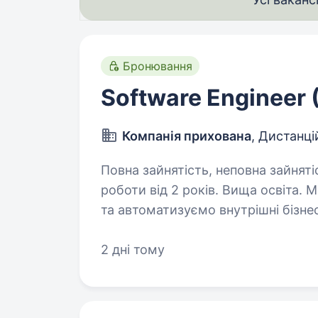
Бронювання
Software Engineer 
Компанія прихована
, Дистанці
Повна зайнятість, неповна зайняті
роботи від 2 років. Вища освіта. Ми активно масштабуємо компанію
та автоматизуємо внутрішні бізне
/ Software Engineer, який стане к
внутрішніх IT-рішень, інтеграції 
2 дні тому