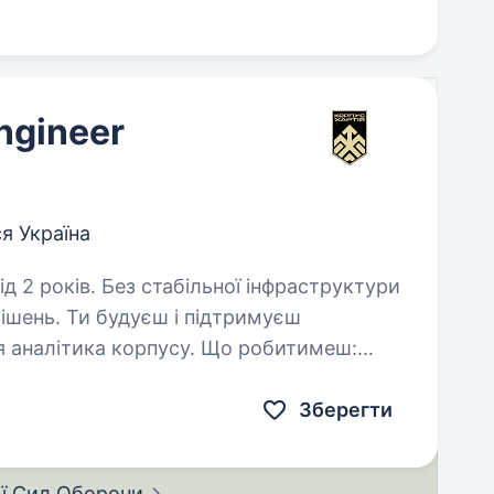
ngineer
я Україна
ної інфраструктури
ішень. Ти будуєш і підтримуєш
 аналітика корпусу. Що робитимеш:
римувати ETL-інфраструктуру…
Зберегти
ії Сил
Оборони