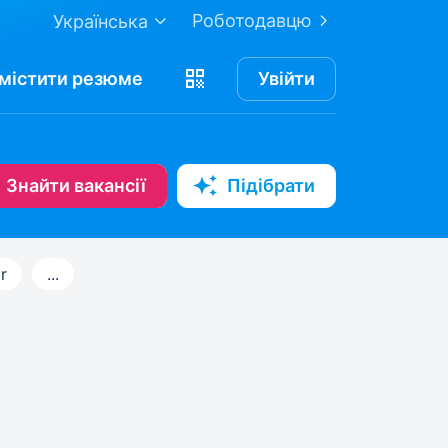
Роботодавцю
Українська
містити
резюме
Увійти
Знайти вакансії
Підібрати
r
...