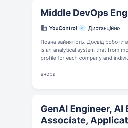
Middle DevOps Eng
YouControl
Дистанційно
Повна зайнятість. Досвід роботи від 2 ро
is an analytical system that from 
profile for each company and indivi
of open data, tracks changes in sta
вчора
GenAI Engineer, AI 
Associate, Applicat