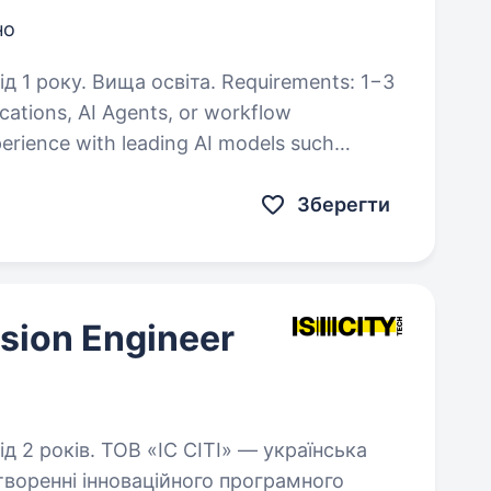
но
Вища освіта. Requirements: 1−3
ications, AI Agents, or workflow
, Gemini, DeepSeek,…
Зберегти
sion Engineer
ІТІ» — українська
творенні інноваційного програмного