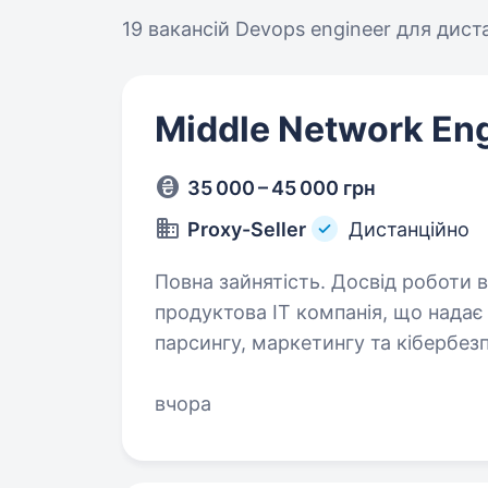
19 вакансій
Devops engineer для дист
Middle Network En
35 000 – 45 000 грн
Proxy-Seller
Дистанційно
Повна зайнятість. Досвід роботи від 1 року. Ми — Proxy-Sel
продуктова IT компанія, що надає 
парсингу, маркетингу та кібербез
Engineer до нашого Procurement 
вчора