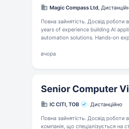
Magic Compass Ltd
, Дистанцій
Повна зайнятість. Досвід роботи від 1 року. 
years of experience building AI appl
automation solutions. Hands-on experience with leading AI models such
as OpenAI (GPT), Openclaw, Claude
вчора
Senior Computer Vi
ІС СІТІ, ТОВ
Дистанційно
Повна зайнятість. Досвід роботи від 2 років. ТОВ «ІС С
компанія, що спеціалізується на с