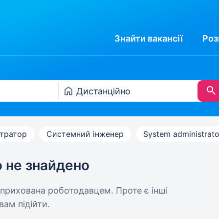
Знайти
вакансії
Роз
стратор
Системний інженер
System administrato
ю не знайдено
 прихована роботодавцем. Проте є інші
вам підійти.