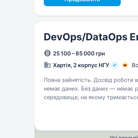
DevOps/DataOps E
25 100 – 85 000 грн
Хартія, 2 корпус НГУ
Вс
Повна зайнятість. Досвід роботи від 2 років. Без стабіль
немає даних. Без даних — немає р
середовище, на якому тримається
Проєктувати, розгортати та підт
Усі ваканс