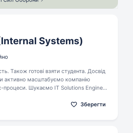
(Internal Systems)
йно
сть. Також готові взяти студента. Досвід
с-процеси. Шукаємо IT Solutions Engineer
лючовим спеціалістом у розвитку
корпоративних…
Зберегти