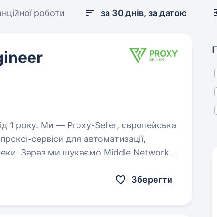
анційної роботи
за 30 днів, за датою
gineer
ler, європейська
проксі-сервіси для автоматизації,
пеки. Зараз ми шукаємо Middle Network
Department.…
Зберегти