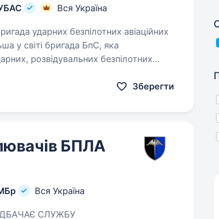
 УБАС
Вся Україна
С
а у світі бригада БпС, яка
дарних, розвідувальних безпілотних
 щомісяця…
Зберегти
лювачів БПЛА
ОМБр
Вся Україна