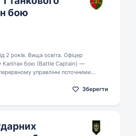
 1 танкового
ан бою
 років. Вища освіта. Офіцер
 Капітан бою (Battle Captain) —
зперервному управлінні поточними
су. Це функціональна посада офіцера,
Зберегти
ударних