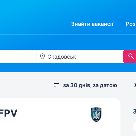
Знайти
вакансії
Роз
за 30 днів, за датою
 FPV
З