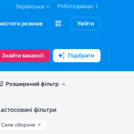
Роботодавцю
Українська
містити
резюме
Увійти
Знайти вакансії
Підібрати
Розширений фільтр
астосовані фільтри
Сили оборони