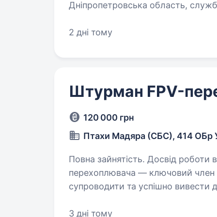
Дніпропетровська область, служб
командування та колектив Обов’я
2 дні тому
Штурман FPV-пер
120 000 грн
Птахи Мадяра (СБС), 414 ОБр
Повна зайнятість. Досвід роботи від 1 року. Про вакан
перехоплювача — ключовий член е
супроводити та успішно вивести др
повітряну обстановку, працює з 
3 дні тому