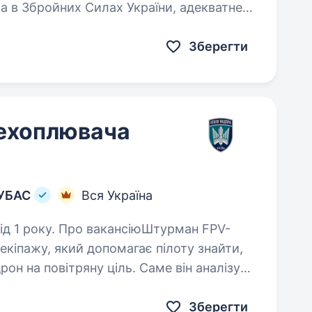
а в Збройних Силах України, адекватне
зки: Знищення повітряних цілей…
Зберегти
ехоплювача
 УБАС
Вся Україна
сіюШтурман FPV-
кіпажу, який допомагає пілоту знайти,
он на повітряну ціль. Саме він аналізує
картою, координує…
Зберегти