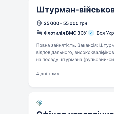
Штурман-військо
25 000 – 55 000 грн
Флотилія ВМС ЗСУ
Вся Укр
Повна зайнятість. Вакансія: Штурман Флотилія ВМС ЗСУ шукає
відповідального, висококваліфіко
на посаду штурмана (рульовий-си
морськими справами, маєте бажа
4 дні тому