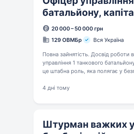
Офіцер управління
батальйону, капіт
20 000 – 50 000 грн
129 ОВМБр
Вся Україна
Повна зайнятість. Досвід роботи від 2
управління 1 танкового батальйону
це штабна роль, яка полягає у бе
операціями в режимі реального ча
який…
4 дні тому
Штурман важких 