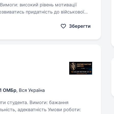
ень мотивації
ість до військової
безпечення, ТЦК та СП,…
Зберегти
41 ОМБр
, Вся Україна
а. Вимоги: бажання
льність, адекватність Умови роботи: