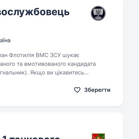
вослужбовець
аїна
ваного та вмотивованого кандидата
гнальник). Якщо ви цікавитесь
ння служити на кораблях…
Зберегти