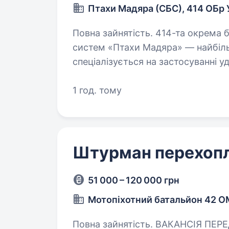
Птахи Мадяра (СБС), 414 ОБр
Повна зайнятість. 414-та окрема бригада ударних безпілотних авіаційних
систем «Птахи Мадяра» — найбільш
спеціалізується на застосуванні у
та радіоелектронних систем. Ми
1 год. тому
Штурман перехоп
51 000 – 120 000 грн
Мотопіхотний батальйон 42 
Повна зайнятість. ВАКАНСІЯ ПЕРЕДБАЧАЄ СЛУЖБУ