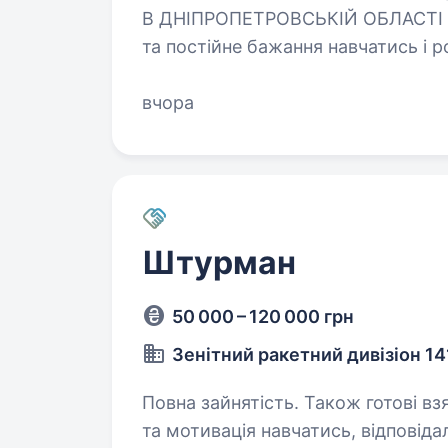
В ДНІПРОПЕТРОВСЬКІЙ ОБЛАСТІ Вимоги: високий рів
та постійне бажання навчатись і розвиватись придатн
служби у військових частинах за
вчора
Штурман
50 000 – 120 000 грн
Зенітний ракетний дивізіон 1
Повна зайнятість. Також готові взяти студент
та мотивація навчатись, відповіда