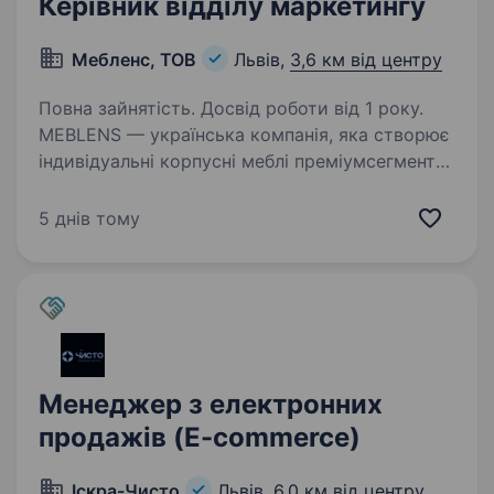
Керівник відділу маркетингу
Мебленс, ТОВ
Львів,
3,6 км від центру
Повна зайнятість. Досвід роботи від 1 року.
MEBLENS — українська компанія, яка створює
індивідуальні корпусні меблі преміумсегмента.
Ми маємо власне виробництво та салони
у Львові й Івано-Франківську. Працюємо
5 днів тому
з комплексними інтер'єрними рішеннями,
цінуємо…
Менеджер з електронних
продажів (E-commerce)
Іскра-Чисто
Львів,
6,0 км від центру