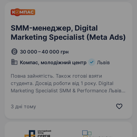
та Smm…
SMM-менеджер, Digital
Marketing Specialist (Meta Ads)
30 000 – 40 000 грн
Компас, молодіжний центр
Львів
Повна зайнятість. Також готові взяти
студента. Досвід роботи від 1 року. Digital
Marketing Specialist SMM & Performance Львів |
Повна зайнятість | Офіційне працевлаштування
Шукаємо маркетолога, який любить не лише
3 дні тому
запускати рекламу, а й створювати контент,
тестувати гіпотези та бачити…