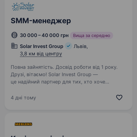
SMM-менеджер
30 000 – 40 000 грн
Вища за середню
Solar Invest Group
Львів,
3,8 км від центру
Повна зайнятість. Досвід роботи від 1 року.
Друзі, вітаємо! Solar Invest Group —
це надійний партнер для тих, хто хоче
використовувати енергію сонця для свого
дому чи бізнесу. Ми працюємо з 2014 року,
4 дні тому
постачаючи обладнання для будівництва
та обслуговування…