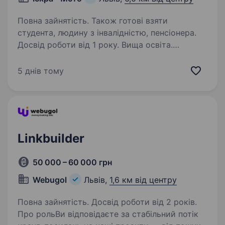
Повна зайнятість. Також готові взяти
студента, людину з інвалідністю, пенсіонера.
Досвід роботи від 1 року. Вища освіта.
Компанія «Іскра» — провідний національний
виробник світлодіодної продукції в Україні.
5 днів тому
Ми поєднуємо багаторічний досвід із
сучасними технологіями, створюючи
як ексклюзивні, так і доступні рішення для
освітлення.…
Linkbuilder
50 000 – 60 000 грн
Webugol
Львів,
1,6 км від центру
Повна зайнятість. Досвід роботи від 2 років.
Про рольВи відповідаєте за стабільний потік