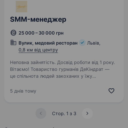
SMM-менеджер
25 000 – 30 000 грн
Вулик, медовий ресторан
Львів,
0,8 км від центру
Неповна зайнятість. Досвід роботи від 1 року.
Вітаємо! Товариство гурманів ДеКіндрат —
це спільнота людей закоханих у їжу
та у власну справу. І нам дуже важливо
донести це якомога більшій кількості людей
5 днів тому
які теж люблять добре їсти, добре пити,
та файно забавлятись…
Стор. 1 з 3