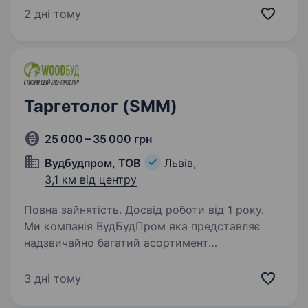
палацово-парковий комплекс, розташований
2 дні тому
біля Львова, що пропонує неперевершені
послуги у сфері медичного…
Таргетолог (SMM)
25 000 – 35 000 грн
Вудбудпром, ТОВ
Львів,
3,1 км від центру
Повна зайнятість. Досвід роботи від 1 року.
Ми компанія ВудБудПром яка представляє
надзвичайно багатий асортимент
будматеріалів на вибір (шпаклівки, фарби,
лаки, масла, віск і багато іншого). У нас амбітні
3 дні тому
плани, саме тому ми шукаємо Таргетологів