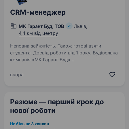
CRM-менеджер
МК Гарант Буд, ТОВ
Львів,
4,4 км від центру
Неповна зайнятість. Також готові взяти
студента. Досвід роботи від 1 року. Будівельна
компанія «МК Гарант Буд»
(https://mkgarantbud.com/) відкриває вакансію
CRM-менеджера. Обов’язки: ведення сайту,
вчора
сторінок в соцмережах, месенджерах тощо;
аналітика отриманих даних, автоматизація…
Резюме — перший крок
до
нової роботи
Не більше 3 хвилин