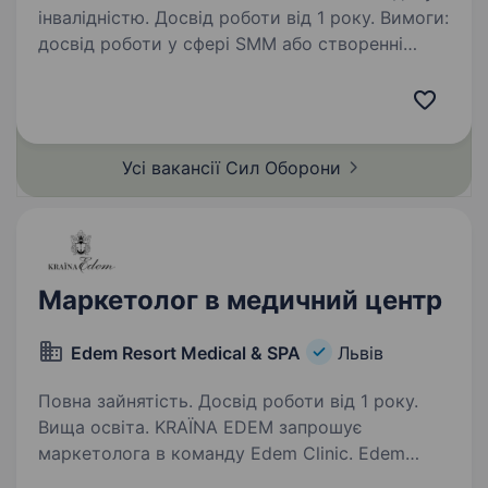
інвалідністю. Досвід роботи від 1 року. Вимоги:
досвід роботи у сфері SMM або створенні
контенту досвід роботи з графічними
редакторами (Canva, Photoshop) та
відеоредакторами (монтувати відео). знання
та розуміння алгоритмів Facebook, Instagram,…
Усі вакансії Сил
Оборони
Маркетолог в медичний центр
Edem Resort Medical & SPA
Львів
Повна зайнятість. Досвід роботи від 1 року.
Вища освіта. KRAЇNA EDEM запрошує
маркетолога в команду Edem Clinic. Edem
Resort Medical & SPA — престижний готельний