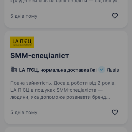
крауд-посилань на наші проєкти — від пошуку
майданчиків до фінального звіту. Цільовий
обсяг — 1000+ посилань на місяць
5 днів тому
(це приблизно 45−50 розміщень на робочий
день).…
SMM-спеціаліст
LA П'ЄЦ, нормальна доставка їжі
Львів
Повна зайнятість. Досвід роботи від 2 років.
LA ПʼЄЦ в пошуках SMM-спеціаліста —
людини, яка допоможе розвивати бренд
у соцмережах, створювати контент,
що привертає увагу, та реалізовувати
5 днів тому
креативні маркетингові проєкти. Якщо
ти добре орієнтуєшся в трендах,…