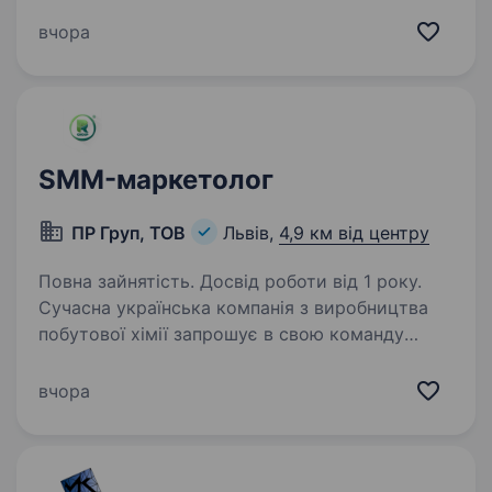
допоможе розвивати наш бренд у соціальних
мережах та залучати нових клієнтів!
вчора
Що потрібно робити? участь у розробці
та реалізації SMM — стратегії;…
SMM-маркетолог
ПР Груп, ТОВ
Львів,
4,9 км від центру
Повна зайнятість. Досвід роботи від 1 року.
Сучасна українська компанія з виробництва
побутової хімії запрошує в свою команду
SMM-менеджера/ маркетолога Вимоги: Досвід
роботи SMM-менеджером або маркетологом
вчора
від 1 року. Розуміння принципів digital-
маркетингу…