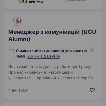
Менеджер з комунікацій (UCU
Alumni)
Український католицький університет
Львів,
2,6 км від центру
Повна зайнятість. Досвід роботи від 1 року.
Про нас:Український католицький
університет — провідний університет України.
Ми виховуємо відповідальних лідерів,
поєднуючи сучасну освіту з етичними
4 дні тому
орієнтирами, культурою служіння та силою
спільноти. УКУ будує…