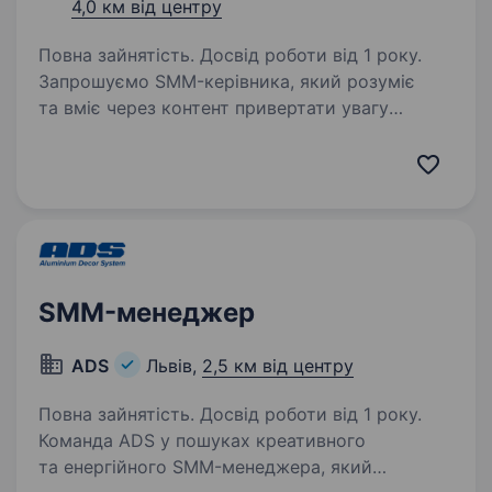
4,0 км від центру
Повна зайнятість. Досвід роботи від 1 року.
Запрошуємо SMM-керівника, який розуміє
та вміє через контент привертати увагу
аудиторії, збільшувати довіру до бренду
та впливати на кількість звернень за якими
буде відбуватися велика кількість продаж.
Який вміє…
SMM-менеджер
ADS
Львів,
2,5 км від центру
Повна зайнятість. Досвід роботи від 1 року.
Команда ADS у пошуках креативного
та енергійного SMM-менеджера, який