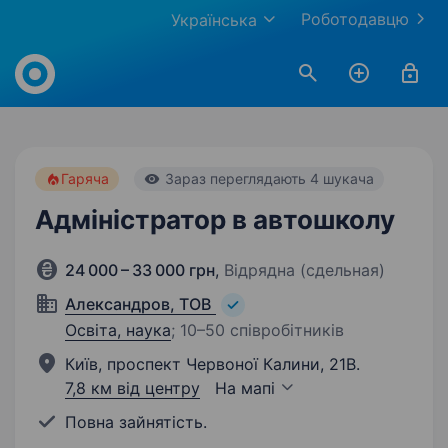
Роботодавцю
Українська
Work.ua
Гаряча
Зараз переглядають 4 шукача
Адміністратор в автошколу
24 000 – 33 000 грн
,
Відрядна (сдельная)
Александров, ТОВ
Освіта, наука
;
10–50 співробітників
Київ, проспект Червоної Калини, 21В.
7,8 км від центру
На мапі
Повна зайнятість.