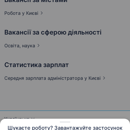
Робота у
Києві
Вакансії за сферою діяльності
Освіта,
наука
Статистика зарплат
Середня зарплата адміністратора
у Києві
Українська
Шукаєте роботу? Завантажуйте застосунок