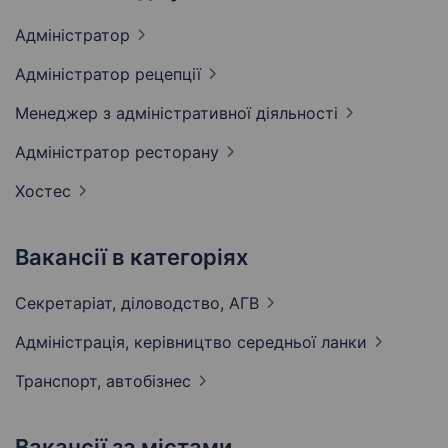
Адміністратор
Адміністратор
рецепції
Менеджер з адміністративної
діяльності
Адміністратор
ресторану
Хостес
Вакансії в категоріях
Секретаріат, діловодство,
АГВ
Адмiнiстрацiя, керівництво середньої
ланки
Транспорт,
автобізнес
Вакансії за містами