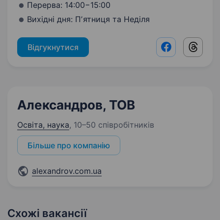
Перерва: 14:00−15:00
Вихідні дня: Пʼятниця та Неділя
Відгукнутися
Facebook shar
Threads
Александров, ТОВ
Освіта, наука
,
10–50 співробітників
Більше про компанію
alexandrov.com.ua
Схожі вакансії