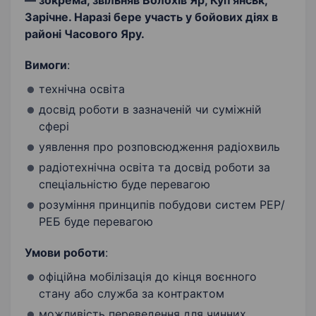
— зокрема, звільняв Волохів Яр, Куп‘янськ,
Зарічне. Наразі бере участь у бойових діях в
районі Часового Яру.
Вимоги
:
технічна освіта
досвід роботи в зазначеній чи суміжній
сфері
уявлення про розповсюдження радіохвиль
радіотехнічна освіта та досвід роботи за
спеціальністю буде перевагою
розуміння принципів побудови систем РЕР/
РЕБ буде перевагою
Умови роботи
:
офіційна мобілізація до кінця воєнного
стану або служба за контрактом
можливість переведення для чинних