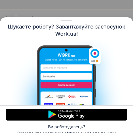
Українська
Шукаєте роботу? Завантажуйте застосунок
Work.ua!
Ресурси
Контакти
Про нас
Кар’єра
Новини Work.ua
Допомога
Умови використання
Роботодавцю
© 2006–2026 Work.ua. Сервіс пошуку роботи №1 в
Україні.
Ви роботодавець?