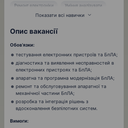
Ремонт електроніки
Уміння аналізувати
Показати всі навички
Дисциплінованість
Керування БпЛА
Бажання вчитися і розвиватися
Опис вакансії
Обов’язки:
тестування електронних пристроїв та БпЛА;
діагностика та виявлення несправностей в
електронних пристроях та БпЛА;
апаратна та програмна модернізація БпЛА;
ремонт та обслуговування апаратної та
механічної частини БпЛА;
розробка та інтеграція рішень з
вдосконалення безпілотних систем.
Вимоги: