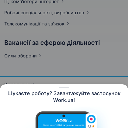
IT, комп'ютери,
інтернет
Робочі спеціальності,
виробництво
Телекомунікації та
зв'язок
Вакансії за сферою діяльності
Сили
оборони
Українська
Шукаєте роботу? Завантажуйте застосунок
Work.ua!