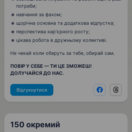
потреби;
навчання за фахом;
щорічна основна та додаткова відпустка;
перспектива кар'єрного росту;
цікава робота в дружньому колективі.
Не чекай коли оберуть за тебе, обирай сам.
ПОВІР У СЕБЕ — ТИ ЦЕ ЗМОЖЕШ!
ДОЛУЧАЙСЯ ДО НАС.
Відгукнутися
Facebook shar
Threads
150 окремий