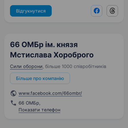
Відгукнутися
Facebook shar
Threads
66 ОМБр ім. князя
Мстислава Хороброго
Сили оборони
,
більше 1000 співробітників
Більше про компанію
www.facebook.com/66ombr/
66 ОМБр
,
Показати телефон