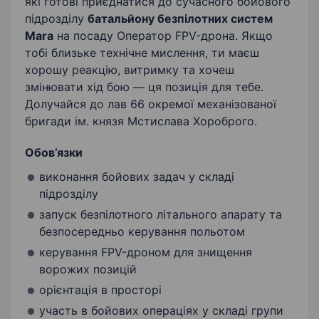
які готові приєднатися до сучасного бойового
підрозділу
батальйону безпілотних систем
Mara
на посаду Оператор FPV-дрона. Якщо
тобі близьке технічне мислення, ти маєш
хорошу реакцію, витримку та хочеш
змінювати хід бою — ця позиція для тебе.
Долучайся до лав 66 окремої механізованої
бригади ім. князя Мстислава Хороброго.
Обов’язки
виконання бойових задач у складі
підрозділу
запуск безпілотного літального апарату та
безпосередньо керування польотом
керування FPV-дроном для знищення
ворожих позицій
орієнтація в просторі
участь в бойових операціях у складі групи