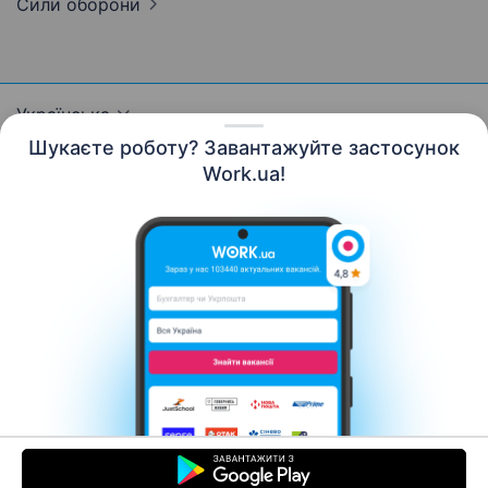
Сили
оборони
Українська
Шукаєте роботу? Завантажуйте застосунок
Work.ua!
Ресурси
Контакти
Про нас
Кар’єра
Новини Work.ua
Допомога
Умови використання
Роботодавцю
© 2006–2026 Work.ua. Сервіс пошуку роботи №1 в
Україні.