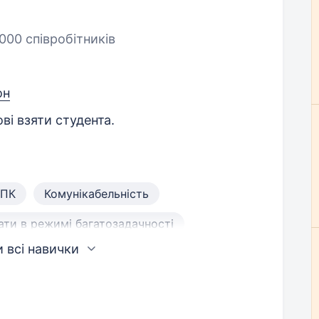
000 співробітників
он
ві взяти студента.
 ПК
Комунікабельність
ати в режимі багатозадачності
 всі навички
альність
Дисциплінованість
 запереченнями
Вмотивованість