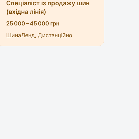
Спеціаліст із продажу шин
(вхідна лінія)
25 000 – 45 000 грн
ШинаЛенд, Дистанційно
k
re link