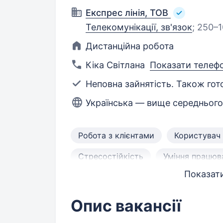
Експрес лінія, ТОВ
Телекомунікації, зв'язок
;
250–1
Дистанційна робота
Кіка Світлана
Показати телеф
Неповна зайнятість. Також гото
Українська — вище середнього
Робота з клієнтами
Користувач
Стресостійкість
Уміння працюв
Показати
Здатність до навчання
Відповід
Уміння переконувати
Робота із
Опис вакансії
Орієнтація на результат