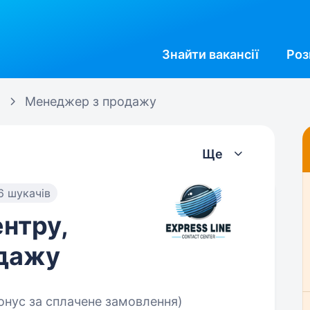
Знайти
вакансії
Роз
Менеджер з продажу
Ще
6 шукачів
ентру,
дажу
онус за сплачене замовлення)