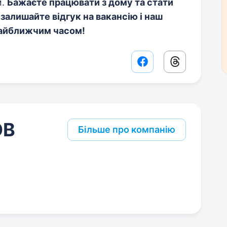
м.
Бажаєте працювати з дому та стати
алишайте відгук на вакансію і наш
найближчим часом!
Facebook share lin
Threads sha
ОВ
Більше про компанію