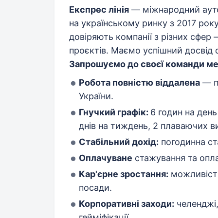
Експрес лінія
— міжнародний аутс
на українському ринку з 2017 року
довіряють компанії з різних сфер
проєктів. Маємо успішний досвід спі
Запрошуємо до своєї команди м
Робота повністю віддален
а
— п
України.
Гнучкий графік:
6 годин на день
днів на тиждень, 2 плаваючих вих
Стабільний дохід:
погодинна ста
Оплачуване
стажування та оплач
Кар'єрне зростання:
можливість
посади.
Корпоративні заходи:
челенджі,
гейміфікації.