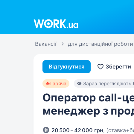
Work.ua
Вакансії
для дистанційної роботи
Відгукнутися
Зберегти
Гаряча
Зараз переглядають 
Оператор call-ц
менеджер з про
20 500 – 42 000 грн
,
(ставка+б