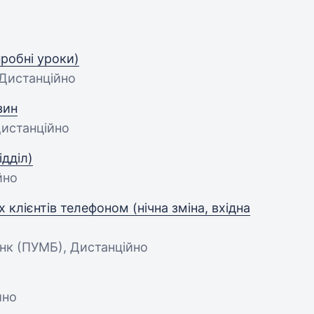
робні уроки)
, Дистанційно
зин
Дистанційно
дділ)
йно
клієнтів телефоном (нічна зміна, вхідна
нк (ПУМБ), Дистанційно
йно