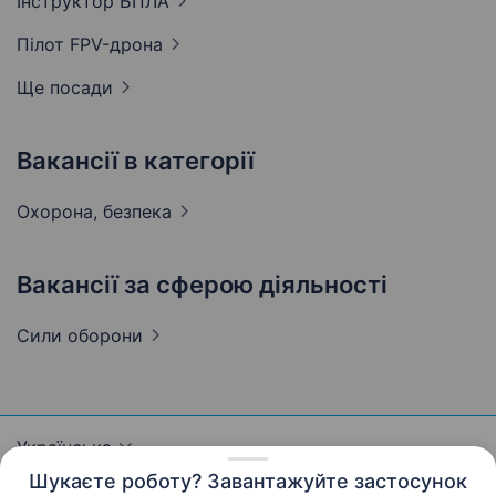
Інструктор
БПЛА
Пілот
FPV-дрона
Ще посади
Вакансії в категорії
Охорона,
безпека
Вакансії за сферою діяльності
Сили
оборони
Українська
Шукаєте роботу? Завантажуйте застосунок