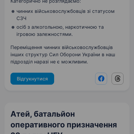
Категорично не розглядаємо:
чинних військовослужбовців зі статусом
СЗЧ
⁠осіб з алкогольною, наркотичною та
ігровою залежностями.
Переміщення чинних військовослужбовців
інших структур Сил Оборони України в наш
підрозділ наразі не є можливим.
Відгукнутися
Facebook shar
Threads
Атей, батальйон
оперативного призначення