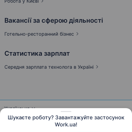
Робота у
Києві
Вакансії за сферою діяльності
Готельно-ресторанний
бізнес
Статистика зарплат
Середня зарплата технолога
в Україні
Українська
Шукаєте роботу? Завантажуйте застосунок
Work.ua!