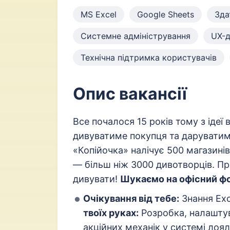
MS Excel
Google Sheets
Зда
Системне адміністрування
UX-
Технічна підтримка користувачів
Опис вакансії
Все почалося 15 років тому з ідеї
дивуватиме покупця та даруватим
«Копійочка» налічує 500 магазинів
— більш ніж 3000 дивотворців. П
дивувати!
Шукаємо на офісний ф
Очікування від тебе:
Знання Exc
твоїх руках:
Розробка, налаштув
акційних механік у системі лоя