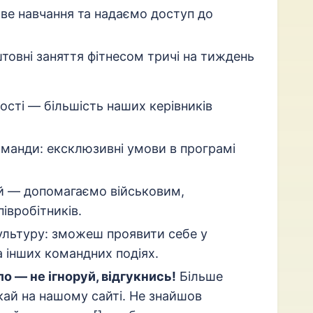
ове навчання та надаємо доступ до
штовні заняття фітнесом тричі на тиждень
сті — більшість наших керівників
манди: ексклюзивні умови в програмі
ей — допомагаємо військовим,
івробітників.
ультуру: зможеш проявити себе у
 інших командних подіях.
 — не ігноруй, відгукнись!
Більше
ай на нашому сайті. Не знайшов