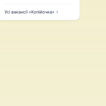
Усі вакансії
«Копійочка»