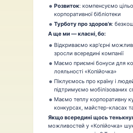
Розвиток
: компенсуємо ціль
корпоративної бібліотеки
Турботу про здоров’я
: безко
А ще ми — класні, бо:
Відкриваємо кар'єрні можливо
зросли всередині компанії
Маємо приємні бонуси для ко
лояльності «Копійочка»
Піклуємось про країну і люд
підтримуємо мобілізованих сп
Маємо теплу корпоративну к
конкурсах, майстер-класах та
Якщо всередині щось тенькнуло
можливостей у «Копійочка» шук