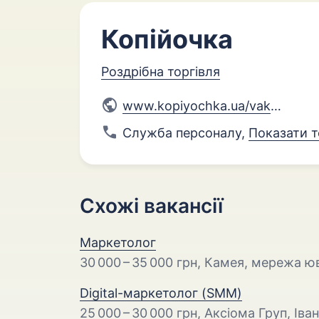
Копійочка
Роздрібна торгівля
www.kopiyochka.ua/vakansii/
Служба персоналу
,
Показати 
Схожі вакансії
Маркетолог
30 000 – 35 000 грн
, Камея, мережа юв
Digital-маркетолог (SMM)
25 000 – 30 000 грн
, Аксіома Груп, Ів