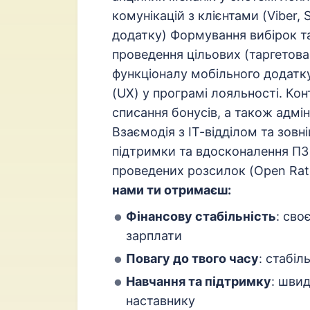
комунікацій з клієнтами (Viber
додатку) Формування вибірок та
проведення цільових (таргетова
функціоналу мобільного додатк
(UX) у програмі лояльності. Ко
списання бонусів, а також адмін
Взаємодія з ІТ-відділом та зов
підтримки та вдосконалення ПЗ 
проведених розсилок (Open Rate,
нами ти отримаєш:
Фінансову стабільність
: сво
зарплати
Повагу до твого часу
: стабіл
Навчання та підтримку
: шви
наставнику