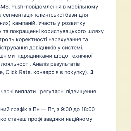
, SMS, Push-повідомлення в мобільному
 сегментація клієнтської бази для
них) кампаній. Участь у розвитку
у та покращенні користувацького шляху
нтроль коректності нарахування та
істрування довідників у системі.
нішніми підрядниками щодо технічної
лояльності. Аналіз результатів
 Click Rate, конверсія в покупку).
З
єчасні виплати і регулярні підвищення
ьний графік з Пн — Пт, з 9:00 до 18:00
дко станеш профі завдяки надійному