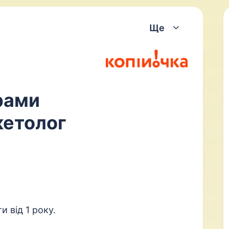
Ще
рами
кетолог
и від 1 року.