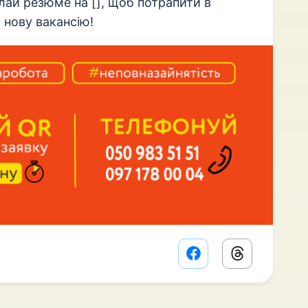
лай резюме на [], щоб потрапити в
 нову вакансію!
Facebook share lin
Threads sha