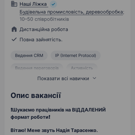
Наші Ліжка
Будівельна промисловість, деревообробка
;
10–50 співробітників
Дистанційна робота
Повна зайнятість.
Ведення CRM
IP (Internet Protocol)
Ведення переговорів
Активність
Показати всі навички
Цілеспрямованість
Активний продаж
Продаж
Інтернет-продаж
Опис вакансії
Робота в команді
Знання технік продажу
❗️Шукаємо працівників на ВІДДАЛЕНИЙ
формат роботи❗️
Прийом вхідних дзвінків
Вітаю!
Мене звуть Надія Тарасенко.
Позитивне мислення
Стабільність