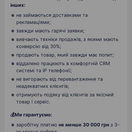
інших:
не займаються доставками та
рекламаціями;
завжди мають гарячі заявки;
вивчають техніки продажів, з якими мають
конверсію від 30%;
продають товар, який завжди має попит;
віддалено працюють в комфортній CRM
системі та IP телефонії;
не вигорають від перевантаження та
неадекватних клієнтів;
отримують подяку від клієнтів за якісний
товар і сервіс.
💰Ми гарантуємо:
заробітну платню
не менше
30 000 грн
з 3-
го місяця роботи;