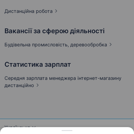
Дистанційна
робота
Вакансії за сферою діяльності
Будівельна промисловість,
деревообробка
Статистика зарплат
Середня зарплата менеджера інтернет-магазину
дистанційно
Українська