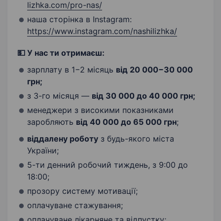
lizhka.com/pro-nas/
наша сторінка в Instagram:
https://www.instagram.com/nashilizhka/
💵 У нас ти отримаєш:
зарплату в 1−2 місяць
від
20 000−30 000
грн;
з 3-го місяця —
від 30 000 до 40 000 грн;
менеджери з високими показниками
заробляють
від 40 000 до 65 000 грн
;
віддалену роботу
з будь-якого міста
України;
5-ти денний робочий тиждень, з 9:00 до
18:00;
прозору систему мотивації;
оплачуване стажування;
оплачуване лікарняне та відпустку;