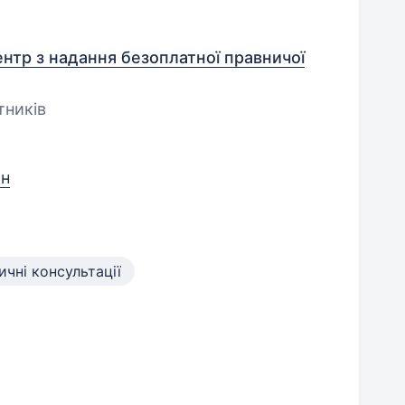
нтр з надання безоплатної правничої
тників
он
чні консультації