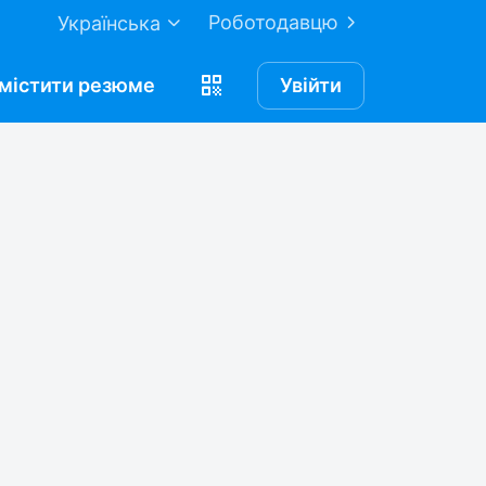
Роботодавцю
Українська
містити
резюме
Увійти