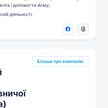
лієнта і допомогти йому;
сній діяльності.
Facebook share lin
Threads sha
Більше про компанію
й
вничої
а)