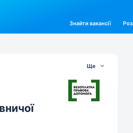
Знайти
вакансії
Роз
Ще
вничої