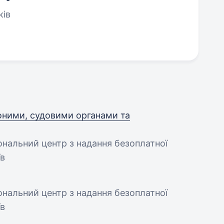
ків
роними, судовими органами та
ональний центр з надання безоплатної
їв
ональний центр з надання безоплатної
їв