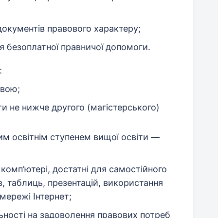
 документів правового характеру;
я безоплатної правничої допомоги.
:
овою;
ти не нижче другого (магістерського)
им освітнім ступенем вищої освіти —
комп’ютері, достатні для самостійного
, таблиць, презентацій, використання
мережі Інтернет;
ьності на задоволення правових потреб