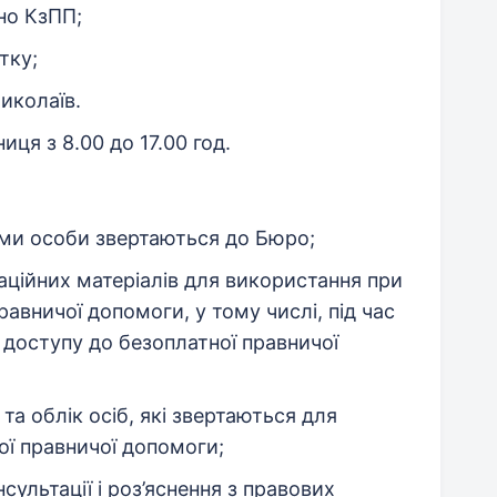
но КзПП;
тку;
иколаїв.
иця з 8.00 до 17.00 год.
кими особи звертаються до Бюро;
таційних матеріалів для використання при
равничої допомоги, у тому числі, під час
 доступу до безоплатної правничої
а облік осіб, які звертаються для
ої правничої допомоги;
сультації і роз’яснення з правових