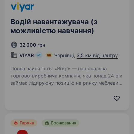
Водій навантажувача (з
можливістю навчання)
32 000 грн
VIYAR
Чернівці,
3,5 км від центру
Повна зайнятість. «ВіЯр» — національна
торгово-виробнича компанія, яка понад 24 рік
займає лідируючу позицію на ринку меблевих
комплектуючих. Ми зберігаємо високу
динаміку зростання і збільшуємо виробничі
потужності. Ми запрошуємо…
Гаряча
Бронювання