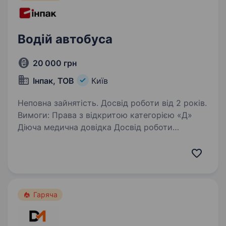
Водій автобуса
20 000 грн
Інпак, ТОВ
Київ
Неповна зайнятість. Досвід роботи від 2 років.
Вимоги: Права з відкритою категорією «Д»
Діюча медична довідка Досвід роботи
на пасажирських перевезеннях Бажане
проживання на Петропавлівській Борщагівці
Умови роботи: Неповний робочий день (2
години…
Гаряча