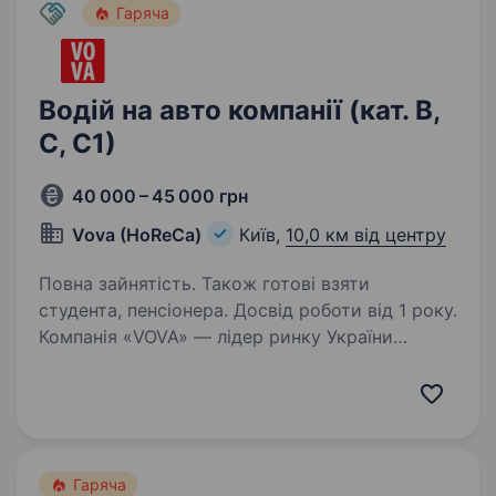
Гаряча
Водій на авто компанії (кат. В,
С, С1)
40 000 – 45 000 грн
Vova (HoReCa)
Київ,
10,0 км від центру
Повна зайнятість. Також готові взяти
студента, пенсіонера. Досвід роботи від 1 року.
Компанія «VOVA» — лідер ринку України
у сфері реалізації професійних продуктів
харчування у сегменті HoReCa. У зв’язку
з активним зростанням компанії знаходимось
в пошуку колеги на посадуводія.
Ми пропонуємо: стабільний…
Гаряча