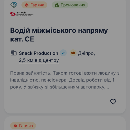
Гаряча
Бронювання
Водій міжміського напряму
кат. СЕ
Snack Production
Дніпро,
2,5 км від центру
Повна зайнятість. Також готові взяти людину з
інвалідністю, пенсіонера. Досвід роботи від 1
року. У зв’язку зі збільшенням автопарку,
автотранспортному підприємству ТОВ
«ЄВРОГРУПТРАНС» потрібні водії категорії
СЕ для роботи на сідельних тягачах ДАФ
з напівпричепами. Робота по Україні,
перевезення продуктів…
Гаряча