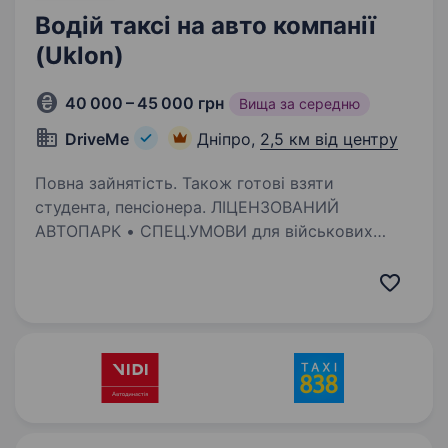
Водій таксі на авто компанії
(Uklon)
40 000 – 45 000 грн
Вища за середню
DriveMe
Дніпро,
2,5 км від центру
Повна зайнятість. Також готові взяти
студента, пенсіонера. ЛІЦЕНЗОВАНИЙ
АВТОПАРК • СПЕЦ.УМОВИ для військових
та новачків • ЗНИЖИ НА ПАЛИВО • Підходить
жінкам • Студентам • Військовим Шукаєш
стабільний дохід за кермом? Заробляй
більше — до 65% від каси Гнучкий графік —…