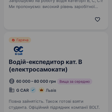
Запрошуємо на роботу водія категорії В, С, С1!
Ми пропонуємо: високий рівень заробітної
плати ; офіційне працевлаштування з першого
робочого дня; безкоштовні гарячі обіди;
стабільну роботу в надійній компанії…
Гаряча
Водій-експедитор кат. В
(електросамокати)
60 000 – 80 000 грн
Вища за середню
G CAR
Львів
Повна зайнятість. Також готові взяти
студента. Офіційний підрядник компанії BOLT.