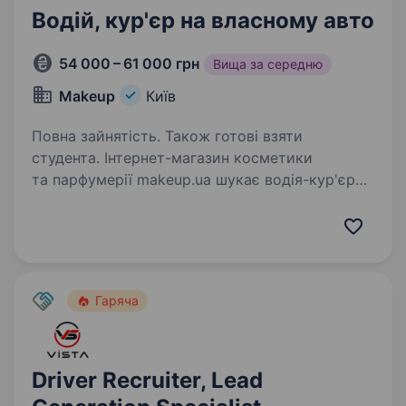
Водій, кур'єр на власному авто
54 000 – 61 000 грн
Вища за середню
Makeup
Київ
Повна зайнятість. Також готові взяти
студента. Інтернет-магазин косметики
та парфумерії makeup.ua шукає водія-кур'єра
на власному авто, для доставки інтернет
замовлень. Основні задачі: Прийом замовлень
у відділі доставки; Своєчасна доставка
та вручення…
Гаряча
Driver Recruiter, Lead