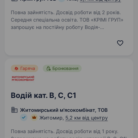
Повна зайнятість. Досвід роботи від 2 років.
Середня спеціальна освіта. ТОВ «КРІМІ ГРУП»
запрошує на постiйну роботу Водія-
експедитора категорії В. Компанія
спеціалізується на виробництві та продажу
одноразового посуду. Наша основна
діяльність — оптовий та роздрібний продаж
одноразового…
Гаряча
Бронювання
Водій кат. В, С, С1
Житомирський м'ясокомбінат, ТОВ
Житомир,
5,2 км від центру
Повна зайнятість. Досвід роботи від 1 року.