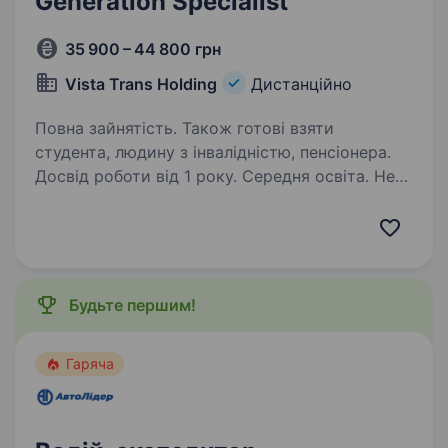
Generation Specialist
35 900 – 44 800 грн
Vista Trans Holding
Дистанційно
Повна зайнятість. Також готові взяти
студента, людину з інвалідністю, пенсіонера.
Досвід роботи від 1 року. Середня освіта. Here
at Vista Trans, we think one can become the best
logistics company only by delivering the right
product to the right place in the right condition
and at the right time. We offer reliable cargo
transportation…
Будьте першим!
Гаряча