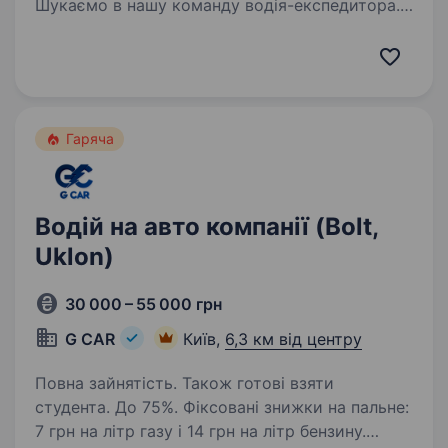
Шукаємо в нашу команду водія-експедитора.
Вимоги: Досвід водіння авто від трьох років
(категорія «В»). Відсутність застережень до
фізичних навантажень. Організованість…
Гаряча
Водій на авто компанії (Bolt,
Uklon)
30 000 – 55 000 грн
G CAR
Київ,
6,3 км від центру
Повна зайнятість. Також готові взяти
студента. До 75%. Фіксовані знижки на пальне:
7 грн на літр газу і 14 грн на літр бензину.