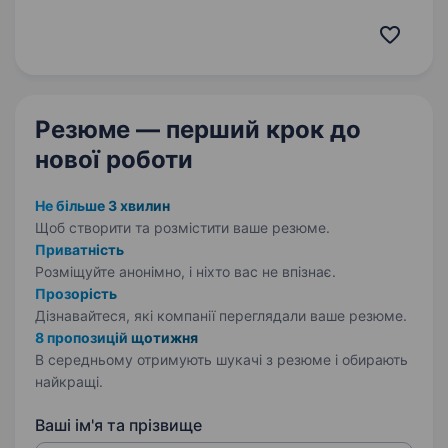
ВИКУП АВТО, ЛІЦЕНЗІЯ, ОДИН водій на авто. ​​
Автопарк «G CAR» шукає водія для роботи
в таксі у Вашому місті. Ми пропонуємо:
Надаємо…
Резюме — перший крок
до
нової роботи
Не більше 3 хвилин
Щоб створити та розмістити ваше
резюме.
Приватність
Розміщуйте анонімно, і ніхто вас не впізнає.
Прозорість
Дізнавайтеся, які компанії переглядали ваше резюме.
8 пропозицій щотижня
В середньому отримують шукачі з резюме і обирають
найкращі.
Ваші ім'я та прізвище