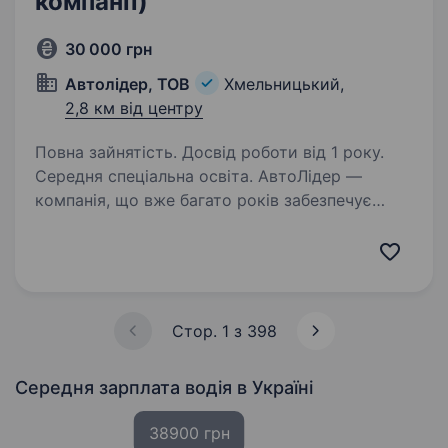
компанії)
30 000 грн
Автолідер, ТОВ
Хмельницький,
2,8 км від центру
Повна зайнятість. Досвід роботи від 1 року.
Середня спеціальна освіта. АвтоЛідер —
компанія, що вже багато років забезпечує
стабільну та якісну доставку
по Хмельницькому та області. Ми цінуємо
відповідальність, точність та командну роботу,
і запрошуємо в нашу команду людей, які
поділяють…
Стор. 1 з 398
Середня зарплата водія
в Україні
38900 грн