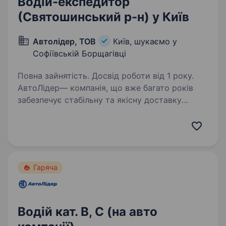
Водій-експедитор
(Святошинський р-н) у Київ
Автолідер, ТОВ
Київ, шукаємо у
Софіївській Борщагівці
Повна зайнятість. Досвід роботи від 1 року.
АвтоЛідер— компанія, що вже багато років
забезпечує стабільну та якісну доставку
по Києву та області. Ми цінуємо
відповідальність, точність та командну роботу,
і запрошуємо в нашу команду людей, які
поділяють ці…
Гаряча
Водій кат. В, С (на авто