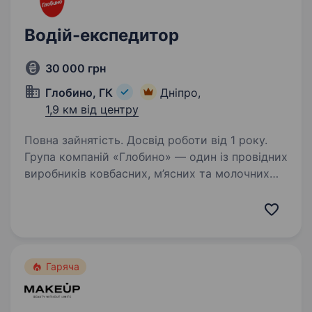
Водій-експедитор
30 000 грн
Глобино, ГК
Дніпро,
1,9 км від центру
Повна зайнятість. Досвід роботи від 1 року.
Група компаній «Глобино» — один із провідних
виробників ковбасних, м’ясних та молочних
виробів в Україні, якому довіряють мільйони
споживачів. Ми створюємо якісні ковбасні,
м’ясні та молочні вироби, використовуючи…
Гаряча