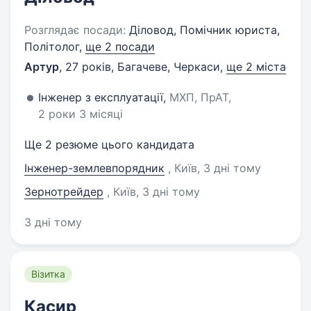
Розглядає посади:
Діловод, Помічник юриста,
Політолог,
ще 2 посади
Артур
,
27 років
,
Багачеве, Черкаси
,
ще 2 міста
Інженер з експлуатації,
МХП, ПрАТ,
2 роки 3 місяці
Ще 2 резюме цього кандидата
Інженер-землевпорядник
, Київ
, 3 дні тому
Зернотрейдер
, Київ
, 3 дні тому
3 дні тому
Візитка
Касир