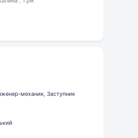
алина", 1 рік
нженер-механик, Заступник
ський