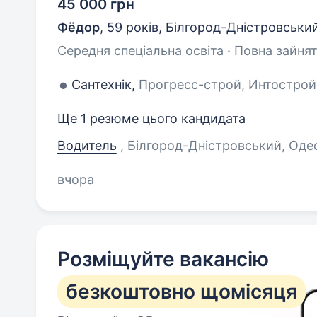
45 000 грн
Фёдор
,
59 років
,
Білгород-Дністровськи
Середня спеціальна освіта · Повна зайнят
Сантехнік,
Прогресс-строй, Интострой.,
Ще 1 резюме цього кандидата
Водитель
, Білгород-Дністровський, Оде
вчора
Розміщуйте вакансію
безкоштовно щомісяця