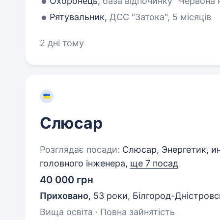
Охоронець,
база відпочинку "Червона к
Рятувальник,
ДСС "Затока", 5 місяців
2 дні тому
Слюсар
Розглядає посади:
Слюсар, Энергетик, и
головного інженера,
ще 7 посад
40 000 грн
Приховано
,
53 роки
,
Білгород-Дністров
Вища освіта · Повна зайнятість