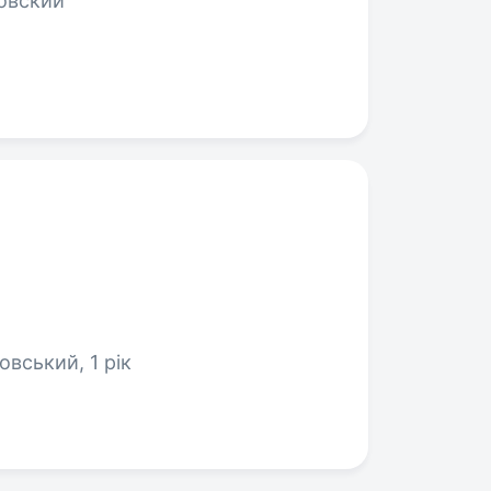
овский
вський, 1 рік