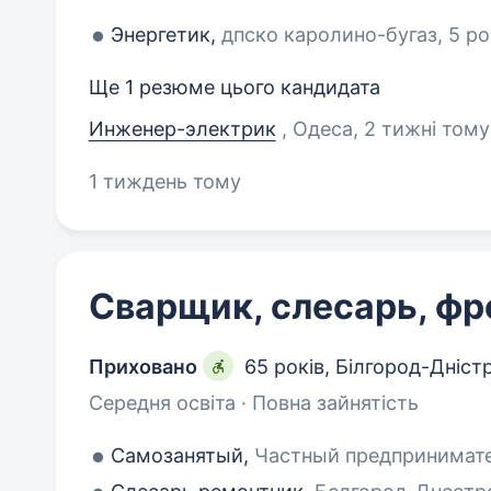
Энергетик,
дпско каролино-бугаз, 5 ро
Ще 1 резюме цього кандидата
Инженер-электрик
, Одеса
, 2 тижні тому
1 тиждень тому
Сварщик, слесарь, ф
Приховано
65 років
,
Білгород-Дніст
Середня освіта · Повна зайнятість
Самозанятый,
Частный предпринимател