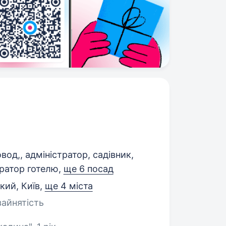
вод,, адміністратор, садівник,
тратор готелю,
ще 6 посад
кий, Київ
,
ще 4 міста
зайнятість