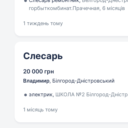
Слесарь ремонтник,
Белгород-Днестр
горбыткомбинат.Прачечная, 6 місяців
1 тиждень тому
Слесарь
20 000 грн
Владимир
,
Білгород-Дністровський
электрик,
ШКОЛА №2 Білгород-Дністро
1 місяць тому