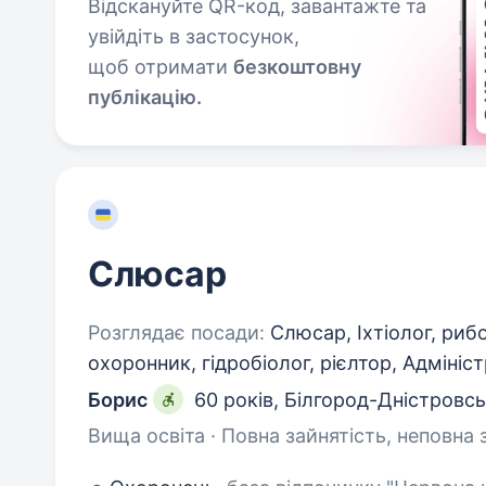
Відскануйте QR-код, завантажте та
увійдіть в застосунок,
щоб отримати
безкоштовну
публікацію.
Слюсар
Розглядає посади:
Слюсар, Іхтіолог, рибо
охоронник, гідробіолог, рієлтор, Адмініс
Борис
60 років
,
Білгород-Дністровсь
Вища освіта · Повна зайнятість, неповна 