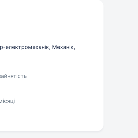
р-електромеханік, Механік,
зайнятість
місяці