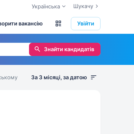
Шукачу
Українська
ворити вакансію
Увійти
Знайти кандидатів
вському
За 3 місяці, за датою