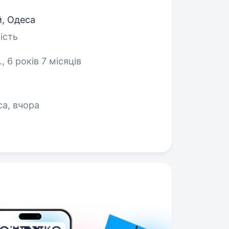
й, Одеса
ість
 6 років 7 місяців
са
, вчора