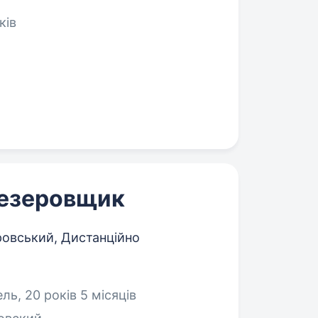
ків
резеровщик
ровський, Дистанційно
ь, 20 років 5 місяців