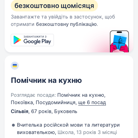
безкоштовно щомісяця
Завантажте та увійдіть в застосунок, щоб
отримати
безкоштовну публікацію
.
Помічник на кухню
Розглядає посади:
Помічник на кухню,
Покоївка, Посудомийниця,
ще 6 посад
Сільвія
,
67 років
,
Буковель
Вчителька російской мови та литератури
вихователькою,
Школа, 13 років 3 місяці