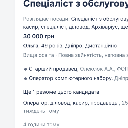
Спеціаліст з обслугов
Розглядає посади:
Спеціаліст з обслугову
касир, спеціаліст, діловод, Архіваріус,
ще
30 000 грн
Ольга
,
49 років
,
Дніпро, Дистанційно
Вища освіта · Повна зайнятість, неповна 
Старший продавец,
Олексюк А.А., ФОП,
Оператор комп'ютерного набору,
Дніпр
Ще 1 резюме цього кандидата
Оператор, діловод, касир, продавець
, 2
тиждень тому
4 години тому