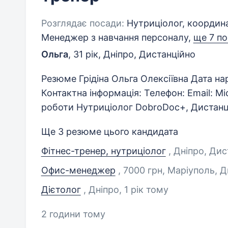
Розглядає посади:
Нутриціолог, координа
Менеджер з навчання персоналу,
ще 7 п
Ольга
,
31 рік
,
Дніпро, Дистанційно
Резюме Грідіна Ольга Олексіївна Дата на
Контактна інформація: Телефон: Email: М
роботи Нутриціолог DobroDoc+, Дистанц
Ще 3 резюме цього кандидата
Фітнес-тренер, нутриціолог
, Дніпро, Ди
Офис-менеджер
, 7000 грн, Маріуполь, 
Дієтолог
, Дніпро
, 1 рік тому
2 години тому