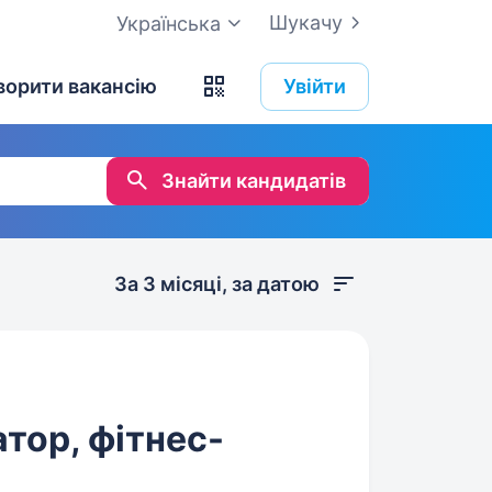
Шукачу
Українська
ворити вакансію
Увійти
Знайти кандидатів
За 3 місяці, за датою
тор, фітнес-