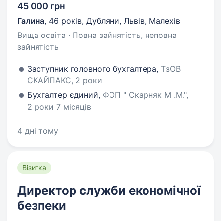
45 000 грн
Галина
,
46 років
,
Дубляни, Львів, Малехів
Вища освіта · Повна зайнятість, неповна
зайнятість
Заступник головного бухгалтера,
ТзОВ
СКАЙПАКС, 2 роки
Бухгалтер єдиний,
ФОП " Скарняк М .М.",
2 роки 7 місяців
4 дні тому
Візитка
Директор служби економічної
безпеки