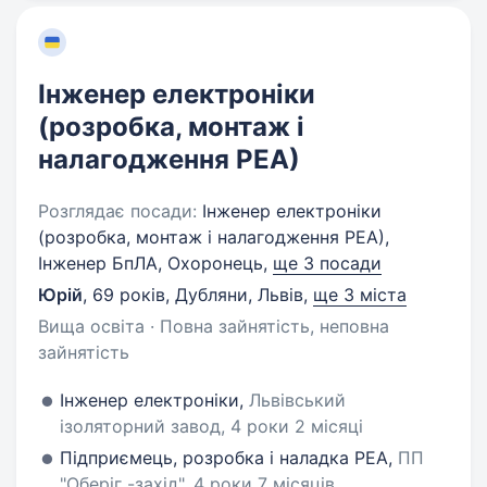
Інженер електроніки
(розробка, монтаж і
налагодження РЕА)
Розглядає посади:
Інженер електроніки
(розробка, монтаж і налагодження РЕА),
Інженер БпЛА, Охоронець,
ще 3 посади
Юрій
,
69 років
,
Дубляни, Львів
,
ще 3 міста
Вища освіта · Повна зайнятість, неповна
зайнятість
Інженер електроніки,
Львівський
ізоляторний завод, 4 роки 2 місяці
Підприємець, розробка і наладка РЕА,
ПП
"Оберіг -захід", 4 роки 7 місяців