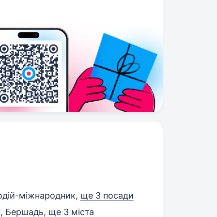
Водій-міжнародник,
ще 3 посади
, Бершадь
,
ще 3 міста