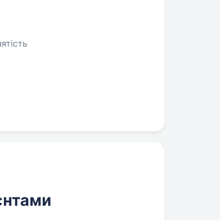
нятість
єнтами