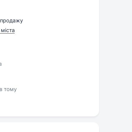
 продажу
 міста
в
ів тому