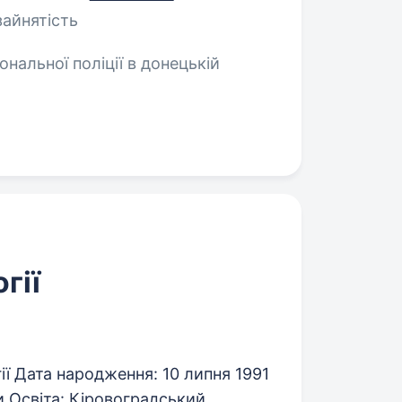
зайнятість
ональної поліції в донецькій
гії
огії Дата народження: 10 липня 1991
ти Освіта: Кіровоградський