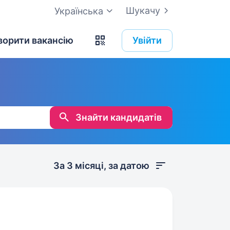
Шукачу
Українська
ворити вакансію
Увійти
Знайти кандидатів
За 3 місяці, за датою