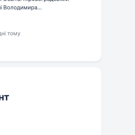
і Володимира...
 дні тому
нт