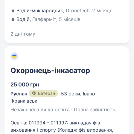
Водій-міжнародник,
Dronetech, 2 місяці
Водій,
Галферміт, 5 місяців
2 дні тому
Охоронець-інкасатор
25 000 грн
Руслан
Ветеран
53 роки
,
Івано-
Франківськ
Незакінчена вища освіта · Повна зайнятість
Освіта: 01.1994 - 01.1997: викладач фіз
виховання і спорту (Коледж фіз виховання,