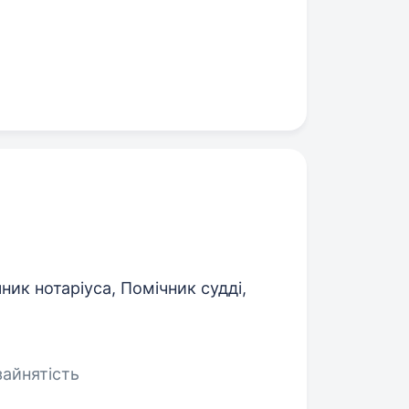
чник нотаріуса, Помічник судді,
зайнятість