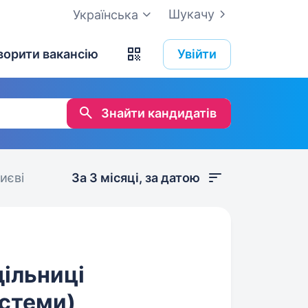
Шукачу
Українська
ворити вакансію
Увійти
Знайти кандидатів
иєві
За 3 місяці, за датою
дільниці
истеми)