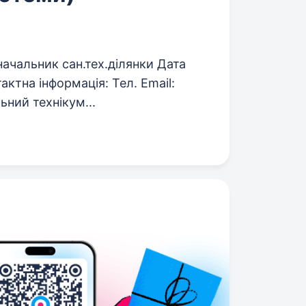
ачальник сан.тех.ділянки Дата
тактна інформація: Тел. Email:
ьний технікум...