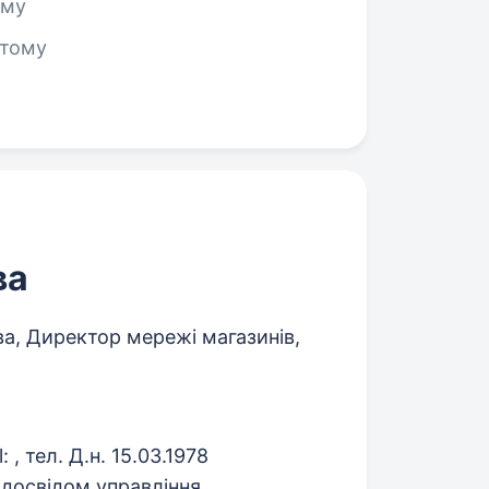
ому
 тому
ва
а, Директор мережі магазинів,
 тел. Д.н. 15.03.1978
 досвідом управління