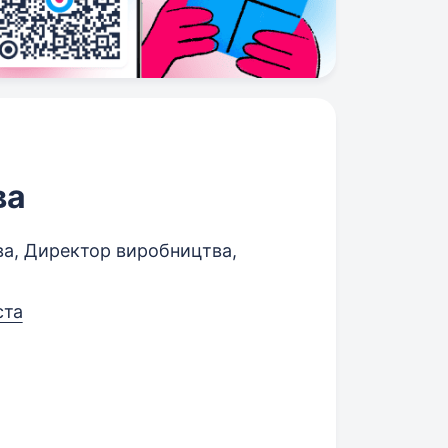
ва
а, Директор виробництва,
ста