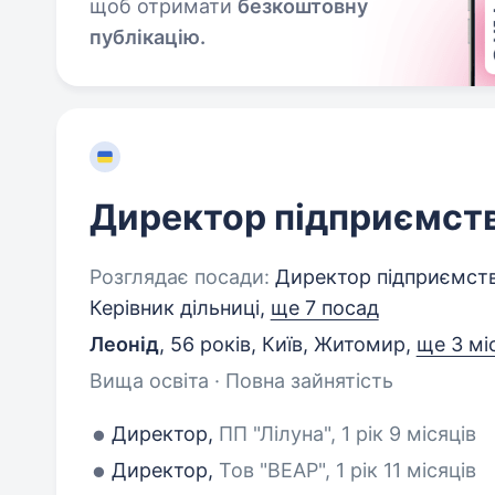
щоб отримати
безкоштовну
публікацію.
Директор підприємст
Розглядає посади:
Директор підприємств
Керівник дільниці,
ще 7 посад
Леонід
,
56 років
,
Київ, Житомир
,
ще 3 мі
Вища освіта · Повна зайнятість
Директор,
ПП "Лілуна", 1 рік 9 місяців
Директор,
Тов "ВЕАР", 1 рік 11 місяців