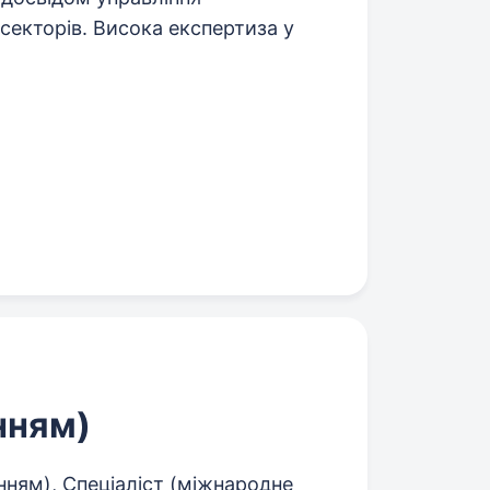
секторів. Висока експертиза у
нням)
ням), Спеціаліст (міжнародне