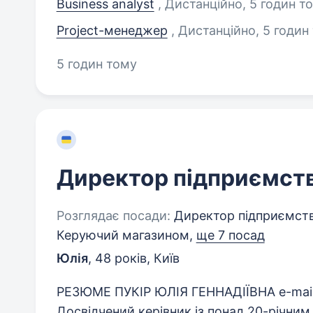
Business analyst
, Дистанційно
, 5 годин т
Project-менеджер
, Дистанційно
, 5 годин
5 годин тому
Директор підприємст
Розглядає посади:
Директор підприємств
Керуючий магазином,
ще 7 посад
Юлія
,
48 років
,
Київ
РЕЗЮМЕ ПУКІР ЮЛІЯ ГЕННАДІЇВНА e-mail: ,
Досвідчений керівник із понад 20-річним