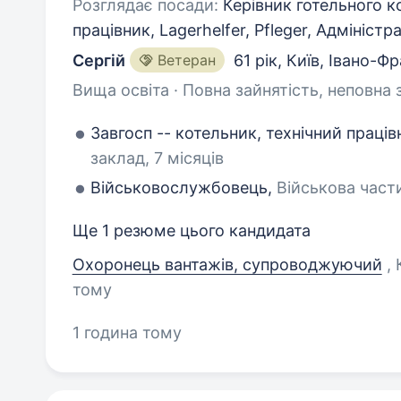
Розглядає посади:
Керівник готельного к
працівник, Lagerhelfer, Pfleger, Адмініст
Сергій
Ветеран
61 рік
,
Київ, Івано-Фр
Вища освіта · Повна зайнятість, неповна 
Завгосп -- котельник, технічний праців
заклад, 7 місяців
Військовослужбовець,
Військова част
Ще 1 резюме цього кандидата
Охоронець вантажів, супроводжуючий
,
тому
1 година тому