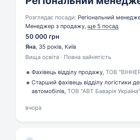
Регіональний менедж
Розглядає посади:
Регіональний менеджер
Менеджер з продажу,
ще 5 посад
50 000 грн
Яна
,
35 років
,
Київ
Вища освіта · Повна зайнятість
Фахівець відділу продажу,
ТОВ "ВІННЕР 
Старший фахівець відділу логістики д
автомобілів,
ТОВ "АВТ Баварія Україна",
вчора