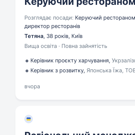
Керуючий ресторано
Розглядає посади:
Керуючий рестораном,
директор ресторанів
Тетяна
,
38 років
,
Київ
Вища освіта · Повна зайнятість
Керівник проєкту харчування,
Укрзаліз
Керівник з розвитку,
Японська Їжа, ТОВ
вчора