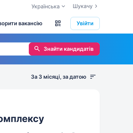
Шукачу
Українська
ворити вакансію
Увійти
Знайти кандидатів
За 3 місяці, за датою
комплексу