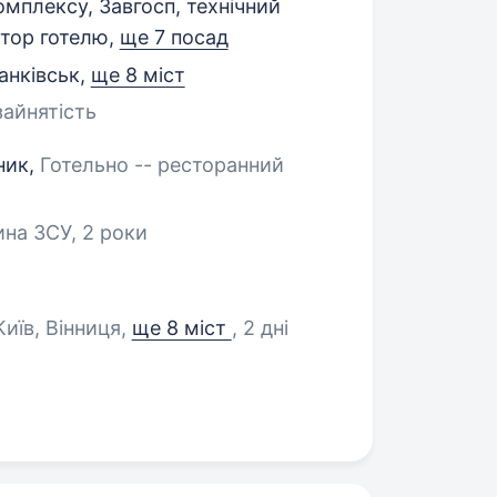
омплексу, Завгосп, технічний
ратор готелю,
ще 7 посад
анківськ
,
ще 8 міст
зайнятість
ник,
Готельно -- ресторанний
ина ЗСУ, 2 роки
 Київ, Вінниця
,
ще 8 міст
, 2 дні