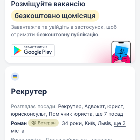
Розміщуйте вакансію
безкоштовно щомісяця
Завантажте та увійдіть в застосунок, щоб
отримати
безкоштовну публікацію
.
Рекрутер
Розглядає посади:
Рекрутер, Адвокат, юрист,
юрисконсульт, Помічник юриста,
ще 7 посад
Роман
Ветеран
34 роки
,
Київ, Львів
,
ще 2
міста
Вища освіта · Повна зайнятість, неповна