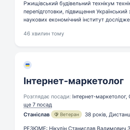
Ржищівський будівельний технікум технік
перепідготовки, підвищення Український з
наукових економічний інститут досліджен
46 хвилин тому
Інтернет-маркетолог
Розглядає посади:
Інтернет-маркетолог, 
ще 7 посад
Станіслав
Ветеран
38 років
,
Дистанц
РЕЗЮМЕ: Нікулін Станислав Вадимович 3