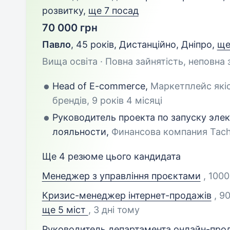
розвитку,
ще 7 посад
70 000 грн
Павло
,
45 років
,
Дистанційно, Дніпро
,
ще
Вища освіта · Повна зайнятість, неповна 
Head of E-commerce,
Маркетплейс якіс
брендів, 9 років 4 місяці
Руководитель проекта по запуску эле
лояльности,
Финансова компания Tachca
Ще 4 резюме цього кандидата
Менеджер з управління проєктами
, 1000
Кризис-менеджер інтернет-продажів
, 9
ще 5 міст
, 3 дні тому
Руководитель департамента онлайн-про