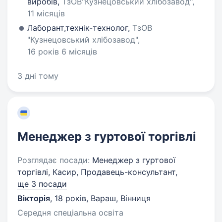
виробів,
ТзОВ"Кузнецовський хлібозавод",
11 місяців
Лаборант,технік-технолог,
ТзОВ
"Кузнецовський хлібозавод",
16 років 6 місяців
3 дні тому
Менеджер з гуртової торгівлі
Розглядає посади:
Менеджер з гуртової
торгівлі, Касир, Продавець-консультант,
ще 3 посади
Вікторія
,
18 років
,
Вараш, Вінниця
Середня спеціальна освіта