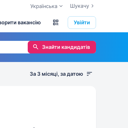
Шукачу
Українська
ворити вакансію
Увійти
Знайти кандидатів
За 3 місяці, за датою