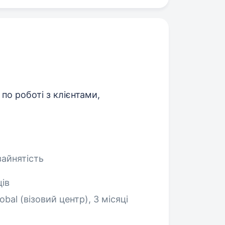
о роботі з клієнтами,
зайнятість
ців
lobal (візовий центр), 3 місяці