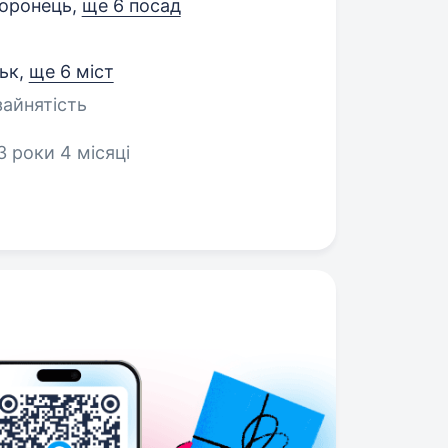
оронець,
ще 6 посад
ськ
,
ще 6 міст
зайнятість
3 роки 4 місяці