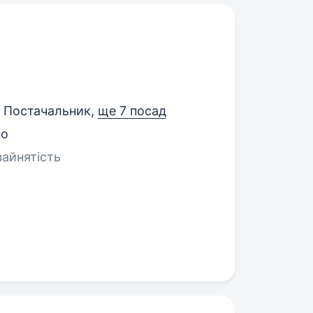
, Постачальник,
ще 7 посад
но
зайнятість