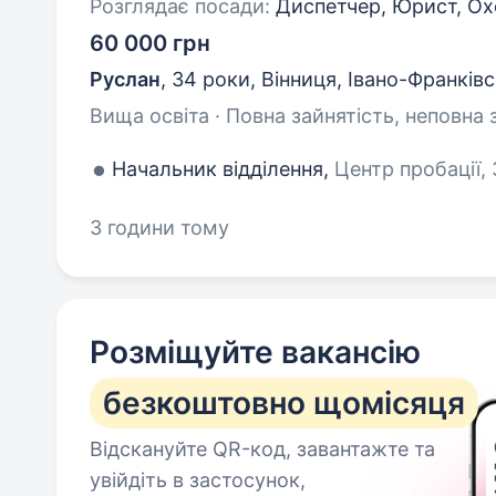
Розглядає посади:
Диспетчер, Юрист, Ох
60 000 грн
Руслан
,
34 роки
,
Вінниця, Івано-Франків
Вища освіта · Повна зайнятість, неповна 
Начальник відділення,
Центр пробації, 
3 години тому
Розміщуйте вакансію
безкоштовно щомісяця
Відскануйте QR-код, завантажте та
увійдіть в застосунок,