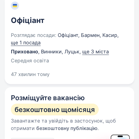
Офіціант
Розглядає посади:
Офіціант, Бармен, Касир,
ще 1 посада
Приховано
,
Винники, Луцьк
,
ще 3 міста
Середня освіта
47 хвилин тому
Розміщуйте вакансію
безкоштовно щомісяця
Завантажте та увійдіть в застосунок, щоб
отримати
безкоштовну публікацію
.