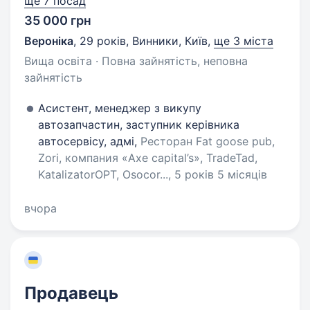
ще 7 посад
35 000 грн
Вероніка
,
29 років
,
Винники, Київ
,
ще 3 міста
Вища освіта · Повна зайнятість, неповна
зайнятість
Асистент, менеджер з викупу
автозапчастин, заступник керівника
автосервісу, адмі,
Ресторан Fat goose pub,
Zori, компания «Axe capital’s», TradeTad,
KatalizatorOPT, Osocor..., 5 років 5 місяців
вчора
Продавець