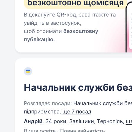
безкоштовно щомісяця
Відскануйте QR-код, завантажте та
увійдіть в застосунок,
щоб отримати
безкоштовну
публікацію.
Начальник служби бе
Розглядає посади:
Начальник служби безп
підприємства,
ще 7 посад
Андрій
,
34 роки
,
Заліщики, Тернопіль
,
ще
Вища освіта · Повна зайнятість