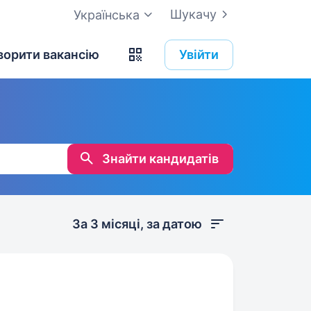
Шукачу
Українська
ворити вакансію
Увійти
Знайти кандидатів
За 3 місяці, за датою