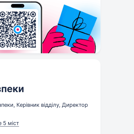
зпеки
еки, Керівник відділу, Директор
 5 міст