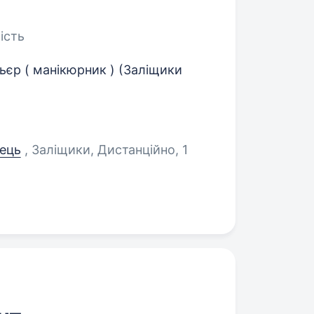
ість
льєр ( манікюрник ) (Заліщики
вець
, Заліщики, Дистанційно
, 1