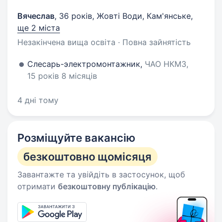
Вячеслав
,
36 років
,
Жовті Води, Кам'янське
,
ще 2 міста
Незакінчена вища освіта · Повна зайнятість
Слесарь-электромонтажник,
ЧАО НКМЗ,
15 років 8 місяців
4 дні тому
Розміщуйте вакансію
безкоштовно щомісяця
Завантажте та увійдіть в застосунок, щоб
отримати
безкоштовну публікацію
.