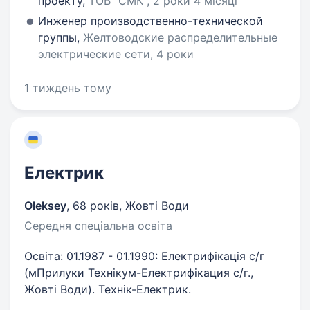
проекту,
ТОВ "СМК", 2 роки 4 місяці
Инженер производственно-технической
группы,
Желтоводские распределительные
электрические сети, 4 роки
1 тиждень тому
Електрик
Oleksey
,
68 років
,
Жовті Води
Середня спеціальна освіта
Освіта: 01.1987 - 01.1990: Електрифікація с/г
(мПрилуки Технікум-Електрифікация с/г.,
Жовті Води). Технік-Електрик.