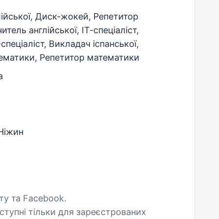
ійської, Диск-жокей, Репетитор
читель англійської, ІТ-спеціаліст,
спеціаліст, Викладач іспанської,
ематики, Репетитор математики
а
Ніжин
шту та Facebook.
оступні тільки для зареєстрованих