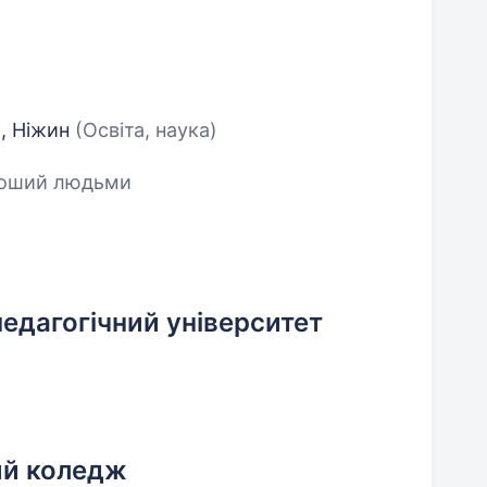
, Ніжин
(Освіта, наука)
роший людьми
едагогічний університет
ий коледж