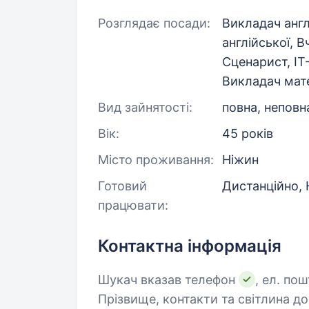
Розглядає посади:
Викладач англ
англійської, В
Сценарист, IT-
Викладач мат
Вид зайнятості:
повна, неповн
Вік:
45 років
Місто проживання:
Ніжин
Готовий
Дистанційно, 
працювати:
Контактна інформація
Шукач вказав телефон
, ел. по
Прізвище, контакти та світлина д