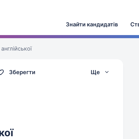
Знайти кандидатів
Ст
англійської
Зберегти
Ще
кої