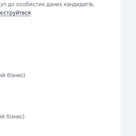
уп до особистих даних кандидатів,
еєструйтеся
.
й бізнес)
й бізнес)