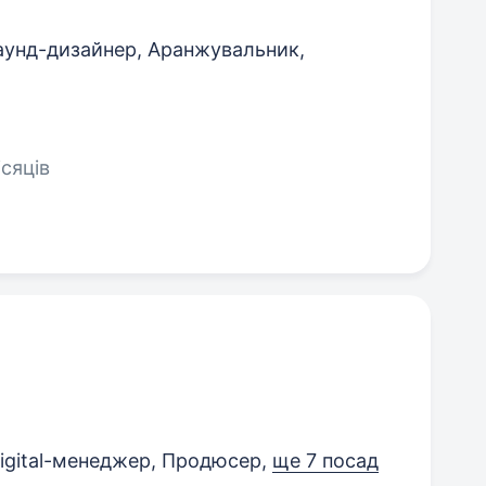
унд-дизайнер, Аранжувальник,
ісяців
igital-менеджер, Продюсер,
ще 7 посад