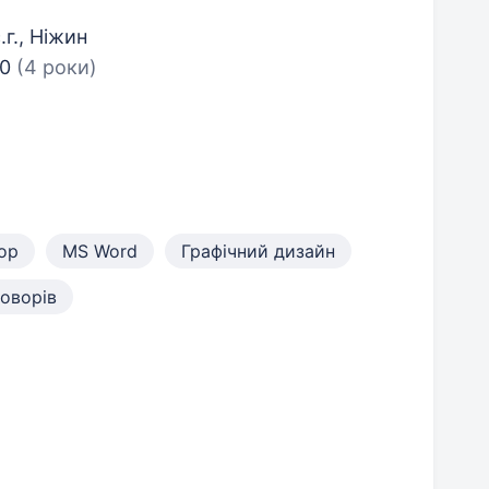
г., Ніжин
00
(4 роки)
op
MS Word
Графічний дизайн
оворів