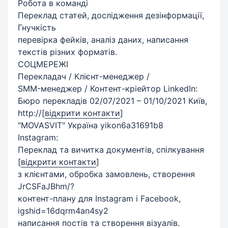
Робота в команді
Переклад статей, дослідження дезінформації,
Гнучкість
перевірка фейків, аналіз даних, написання
текстів різних форматів.
СОЦМЕРЕЖІ
Перекладач / Клієнт-менеджер /
SMM-менеджер / Контент-кріейтор LinkedIn:
Бюро перекладів 02/07/2021 – 01/10/2021 Київ,
http://
[
відкрити контакти
]
"MOVASVIT" Україна yikon6a31691b8
Instagram:
Переклад та вичитка документів, спілкування
[
відкрити контакти
]
з клієнтами, обробка замовлень, створення
JrCSFaJBhm/?
контент-плану для Instagram і Facebook,
igshid=16dqrm4an4sy2
написання постів та створення візуалів.