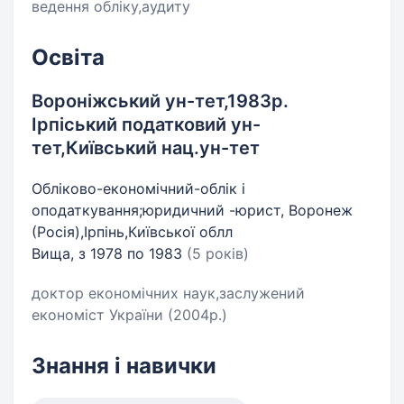
ведення обліку,аудиту
Освіта
Вороніжський ун-тет,1983р.
Ірпіський податковий ун-
тет,Київський нац.ун-тет
Обліково-економічний-облік і
оподаткування;юридичний -юрист, Воронеж
(Росія),Ірпінь,Київської облл
Вища, з 1978 по 1983
(5 років)
доктор економічних наук,заслужений
економіст України (2004р.)
Знання і навички