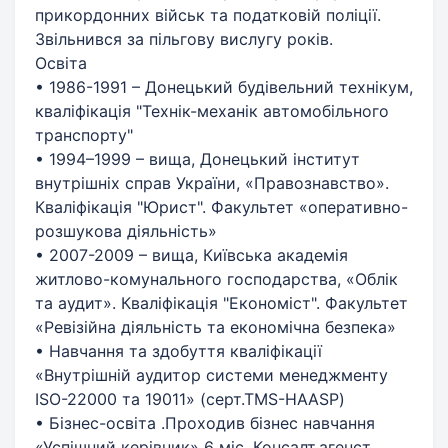
прикордонних військ та податковій поліції.
Звільнився за пільгову вислугу років.
Освіта
• 1986-1991 – Донецький будівельний технікум,
кваліфікація "Технік-механік автомобільного
транспорту"
• 1994–1999 – вища, Донецький інститут
внутрішніх справ України, «Правознавство».
Кваліфікація "Юрист". Факультет «оперативно-
розшукова діяльність»
• 2007-2009 – вища, Київська академія
житлово-комунального господарства, «Облік
та аудит». Кваліфікація "Економіст". Факультет
«Ревізійна діяльність та економічна безпека»
• Навчання та здобуття кваліфікації
«Внутрішній аудитор системи менеджменту
ISO-22000 та 19011» (серт.ТМS-HAASP)
• Бізнес-освіта .Проходив бізнес навчання
«Успішний керівник» 6 міс. Консалт.агенст.