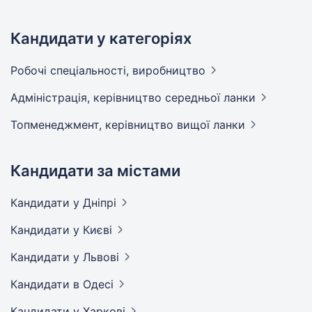
Кандидати у категоріях
Робочі спеціальності,
виробництво
Адмiнiстрацiя, керівництво середньої
ланки
Топменеджмент, керівництво вищої
ланки
Кандидати за містами
Кандидати
у Дніпрі
Кандидати
у Києві
Кандидати
у Львові
Кандидати
в Одесі
Кандидати
у Харкові