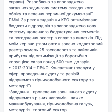
справи). Розроблено та впроваджено
загальнохолдингову систему складського
обліку та ведення первинної документації,
ПММ. За рекомендаціями КРО оптимізовано
бюджети підрозділів та запроваджено нову
систему щоденного бюджетування сегментів
та погодження реєстрів сплат та видатків. Під
моїм керівництвом оптимізовано кодастровий
реєстр земель 25 господарств та пайовиків –
прибуток від оптимізації та боротьби з
корупцією склав понад 500 тис. доларів.
• 2012-2014 – ПВФО. Консалтинг (послуги у
сфері проведення аудиту та ревізій
підприємств гірничодобувного сектору та
металургії).
-Завдання - проведення зовнішнього аудиту
підприємств різних напрямів - важке
машинобудування, гірничодобувна галузь,
металургія, торговий сектор.