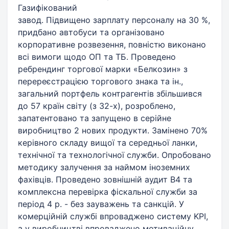
Газифікований
завод. Підвищено зарплату персоналу на 30 %,
придбано автобуси та організовано
корпоративне розвезення, повністю виконано
всі вимоги щодо ОП та ТБ. Проведено
ребрендинг торгової марки «Белкозин» з
перереєстрацією торгового знака та ін.,
загальний портфель контрагентів збільшився
до 57 країн світу (з 32-х), розроблено,
запатентовано та запущено в серійне
виробництво 2 нових продукти. Замінено 70%
керівного складу вищої та середньої ланки,
технічної та технологічної служби. Опробовано
методику залучення за наймом іноземних
фахівців. Проведено зовнішній аудит В4 та
комплексна перевірка фіскальної служби за
період 4 р. - без зауважень та санкцій. У
комерційній службі впроваджено систему KPI,
а у виробництві впроваджено мотиваційну