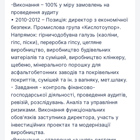
-Виконання – 100% у міру замовлень на
проведення аудиту
• 2010-2012 – Позиція: директор з економічної
безпеки. Промислова група «Кислотоупор».
Напрямок: гірничодобувна галузь (каоліни,
гіпс, піски), переробка гіпсу, цегляне
виробництво, виробництво будівельних
матеріалів та сумішей, виробництво клінкеру,
щебеню, мінерального порошку для
асфальтобетонних заводів та покрівельних
покриттів, сумішей та ін. з вапняку, мет.шлаку.
- Завдання - контроль фінансово-
господарської діяльності, проведення аудитів,
ревізій, розслідувань. Аналіз та управління
ризиками. Виконання функціональних
обов'язків заступника директора, участь у
інвестиційних проектах та модернізації
виробництва.
-Виконання – створення «з нуля» системи