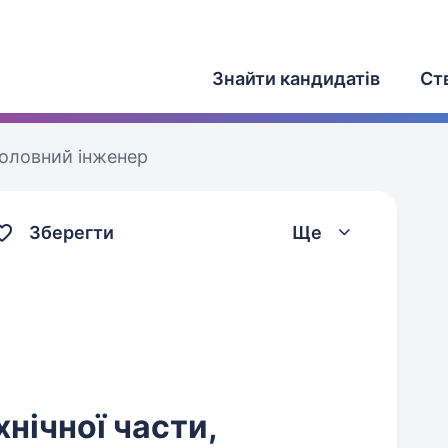
Знайти кандидатів
Ст
оловний інженер
Зберегти
Ще
нічної части,