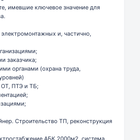
те, имевшие ключевое значение для
а.
 электромонтажных и, частично,
ганизациями;
и заказчика;
ми органами (охрана труда,
уровней)
ОТ, ПТЭ и ТБ;
ментацией;
зациями;
йнер. Строительство ТП, реконструкция
ектростабжение АБК 2000м2, система