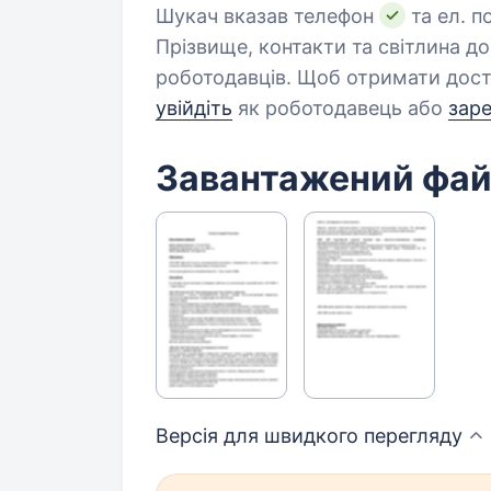
Шукач вказав телефон
та ел. п
Прізвище, контакти та світлина д
роботодавців. Щоб отримати дост
увійдіть
як роботодавець або
зар
Завантажений фа
Версія для швидкого
перегляду