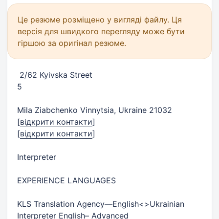
Це резюме розміщено у вигляді файлу. Ця
версія для швидкого перегляду може бути
гіршою за оригінал резюме.
​ 2/62 Kyivska Street​
5
​Mila Ziabchenko​ ​Vinnytsia, Ukraine 21032​
[
відкрити контакти
]
[
відкрити контакти
]
​Interpreter​
​EXPERIENCE​ ​LANGUAGES​
​KLS Translation Agency​​—​​English<>Ukrainian​​
Interpreter​ ​English​​– Advanced​