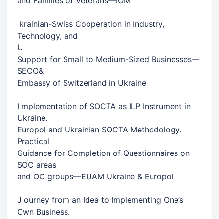
​and Families of Veterans​​—​​IOM​
​ krainian-Swiss Cooperation in Industry,
Technology, and​
U
​Support for Small to Medium-Sized Businesses​​—​​
SECO​​&​
​Embassy of Switzerland in Ukraine​
I​ mplementation of SOCTA as ILP Instrument in
Ukraine.​
​Europol and Ukrainian SOCTA Methodology.
Practical​
​Guidance for Completion of Questionnaires on
SOC areas​
​and OC groups​​—​​EUAM Ukraine & Europol​
J​ ourney from an Idea to Implementing One’s
Own Business.​